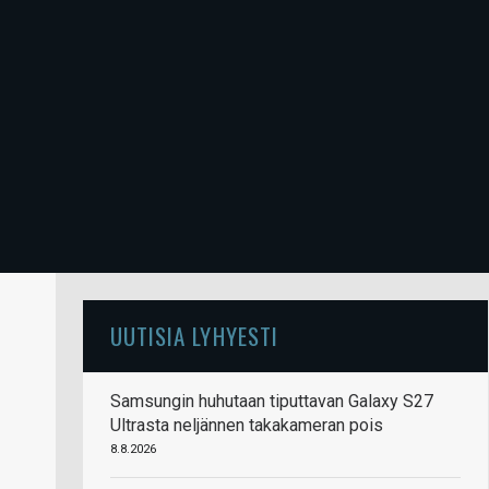
UUTISIA LYHYESTI
Samsungin huhutaan tiputtavan Galaxy S27
Ultrasta neljännen takakameran pois
8.8.2026