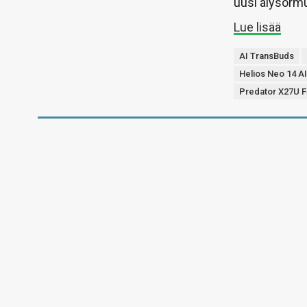
uusi älysorm
Lue lisää
AI TransBuds
Helios Neo 14 A
Predator X27U F