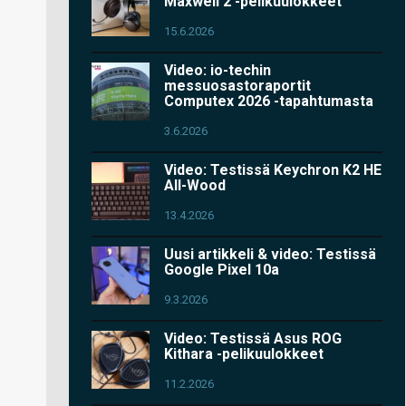
Maxwell 2 -pelikuulokkeet
15.6.2026
Video: io-techin
messuosastoraportit
Computex 2026 -tapahtumasta
3.6.2026
Video: Testissä Keychron K2 HE
All-Wood
13.4.2026
Uusi artikkeli & video: Testissä
Google Pixel 10a
9.3.2026
Video: Testissä Asus ROG
Kithara -pelikuulokkeet
11.2.2026