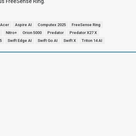
us FreeSense Ring.
Acer
Aspire AI
Computex 2025
FreeSense Ring
I
Nitro+
Orion 5000
Predator
Predator X27 X
5
Swift Edge AI
Swift Go AI
Swift X
Triton 14 AI