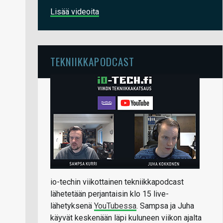
Lisää videoita
TEKNIIKKAPODCAST
io-techin viikottainen tekniikkapodcast
lähetetään perjantaisin klo 15 live-
lähetyksenä
YouTubessa
. Sampsa ja Juha
käyvät keskenään läpi kuluneen viikon ajalta