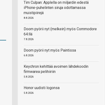
Tim Culpan: Applella on miljardin edestä
iPhone-puhelinten siruja odottamassa
muistipiirejä
8.8.2026
Doom pyörii nyt (melkein) myös Commodore
64:llä
7.8.2026
Doom pyörii nyt myös Paintissa
6.8.2026
Keychron kehittää avoimen lähdekoodin
firmwarea pelihiiriin
5.8.2026
Honor uudisti logonsa
5.8.2026