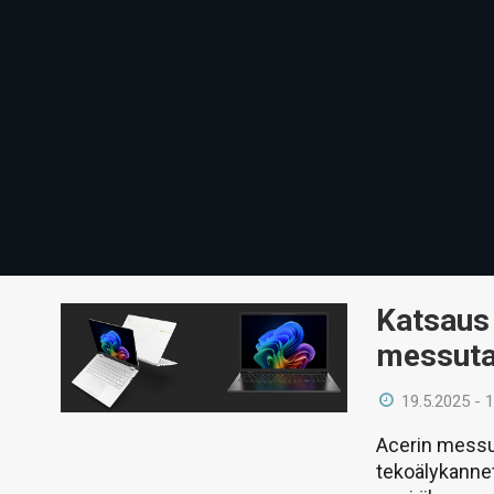
Katsaus
messuta
19.5.2025 - 
Acerin messu
tekoälykannet