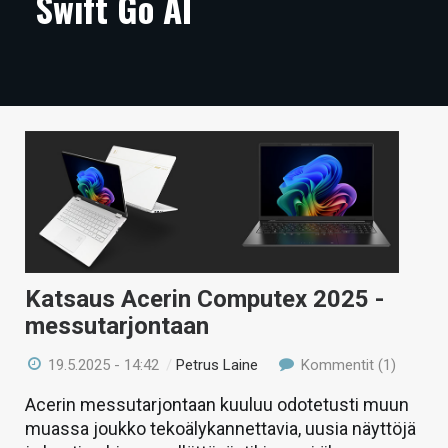
Swift Go AI
ARTIKKELIT
VIDEOT
TECHBBS
TIETOA
HINTA.FI
KAUPPA
VAIHDA TEEMA
Katsaus Acerin Computex 2025 -
messutarjontaan
19.5.2025 - 14:42
/
Petrus Laine
Kommentit (1)
HAKU
Acerin messutarjontaan kuuluu odotetusti muun
muassa joukko tekoälykannettavia, uusia näyttöjä