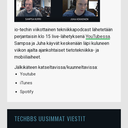
io-techin viikottainen tekniikkapodcast lähetetään
perjantaisin klo 15 live-lähetyksenä
YouTubessa
.
Sampsa ja Juha käyvät keskenään läpi kuluneen
viikon ajalta ajankohtaiset tietotekniikka- ja
mobiiliaiheet.
Jälkikäteen katseltavissa/kuunneltavissa:
Youtube
iTunes
Spotify
TECHBBS UUSIMMAT VIESTIT