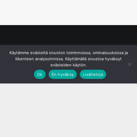
© S&J Media Oy
Käytämme evästeitä sivuston toiminnoissa, ominaisuuksissa ja
liikenteen analysoinnissa. Käyttämällä sivustoa hyväksyt
evästeiden käytön.
Ok
En hyväksy
Lisätietoja
;