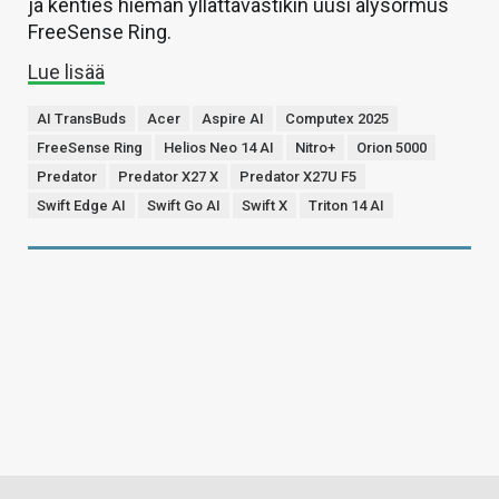
ja kenties hieman yllättävästikin uusi älysormus
FreeSense Ring.
Lue lisää
AI TransBuds
Acer
Aspire AI
Computex 2025
FreeSense Ring
Helios Neo 14 AI
Nitro+
Orion 5000
Predator
Predator X27 X
Predator X27U F5
Swift Edge AI
Swift Go AI
Swift X
Triton 14 AI