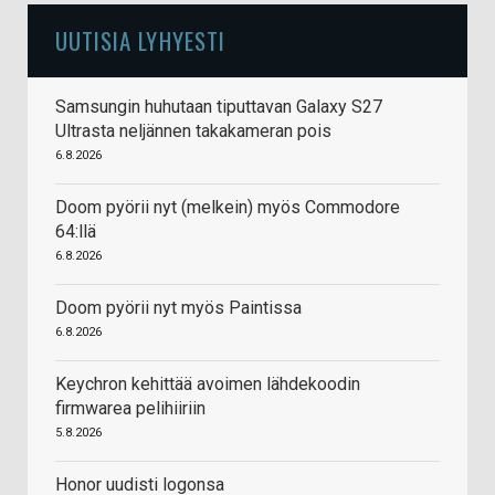
UUTISIA LYHYESTI
Samsungin huhutaan tiputtavan Galaxy S27
Ultrasta neljännen takakameran pois
6.8.2026
Doom pyörii nyt (melkein) myös Commodore
64:llä
6.8.2026
Doom pyörii nyt myös Paintissa
6.8.2026
Keychron kehittää avoimen lähdekoodin
firmwarea pelihiiriin
5.8.2026
Honor uudisti logonsa