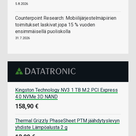
5.8.2026
Counterpoint Research: Mobiilijärjestelmäpiirien
toimitukset laskivat jopa 15 % vuoden
ensimmäisellä puoliskolla
31.7.2026
Kingston Technology NV3 1 TB M.2 PCI Express
4.0 NVMe 3D NAND
158,90 €
Thermal Grizzly PhaseSheet PTM jäähdytyslevyn
yhdiste Lämpöalusta 2 g