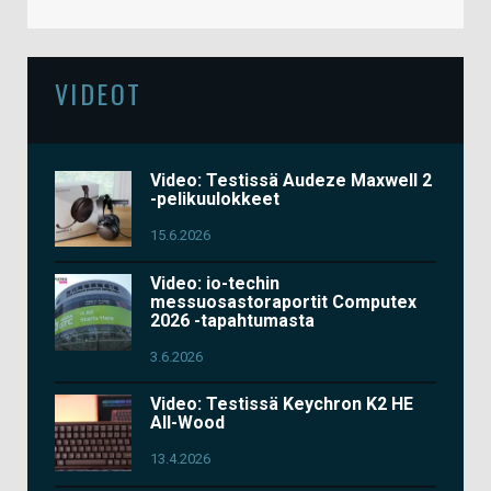
VIDEOT
Video: Testissä Audeze Maxwell 2
-pelikuulokkeet
15.6.2026
Video: io-techin
messuosastoraportit Computex
2026 -tapahtumasta
3.6.2026
Video: Testissä Keychron K2 HE
All-Wood
13.4.2026