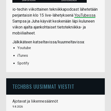
io-techin viikottainen tekniikkapodcast lähetetään
perjantaisin klo 15 live-lähetyksenä
YouTubessa
.
Sampsa ja Juha käyvät keskenään läpi kuluneen
viikon ajalta ajankohtaiset tietotekniikka- ja
mobiiliaiheet.
Jälkikäteen katseltavissa/kuunneltavissa:
Youtube
iTunes
Spotify
TECHBBS UUSIMMAT VIESTIT
Ajotavat ja liikennesäännöt
9.8.2026