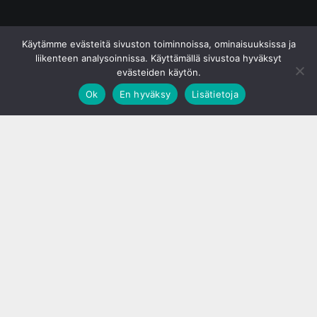
© S&J Media Oy
Käytämme evästeitä sivuston toiminnoissa, ominaisuuksissa ja
liikenteen analysoinnissa. Käyttämällä sivustoa hyväksyt
evästeiden käytön.
Ok
En hyväksy
Lisätietoja
;