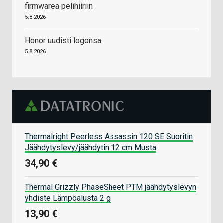
firmwarea pelihiiriin
5.8.2026
Honor uudisti logonsa
5.8.2026
Thermalright Peerless Assassin 120 SE Suoritin
Jäähdytyslevy/jäähdytin 12 cm Musta
34,90 €
Thermal Grizzly PhaseSheet PTM jäähdytyslevyn
yhdiste Lämpöalusta 2 g
13,90 €