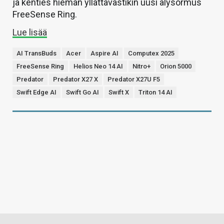
ja kenties hieman yllättävästikin uusi älysormus
FreeSense Ring.
Lue lisää
AI TransBuds
Acer
Aspire AI
Computex 2025
FreeSense Ring
Helios Neo 14 AI
Nitro+
Orion 5000
Predator
Predator X27 X
Predator X27U F5
Swift Edge AI
Swift Go AI
Swift X
Triton 14 AI