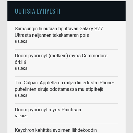
UUTISIA LYHYESTI
Samsungin huhutaan tiputtavan Galaxy S27
Ultrasta neljännen takakameran pois
8.8.2026
Doom pyörii nyt (melkein) myös Commodore
64:llä
8.8.2026
Tim Culpan: Applella on miljardin edestä iPhone-
puhelinten siruja odottamassa muistipiirejä
8.8.2026
Doom pyörii nyt myös Paintissa
6.8.2026
Keychron kehittää avoimen lähdekoodin