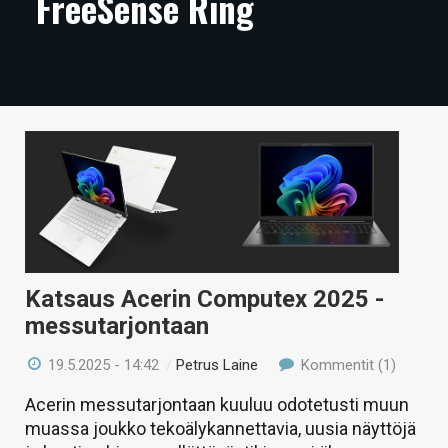
FreeSense Ring
ARTIKKELIT
VIDEOT
TECHBBS
TIETOA
HINTA.FI
KAUPPA
VAIHDA TEEMA
Katsaus Acerin Computex 2025 -
messutarjontaan
19.5.2025 - 14:42
/
Petrus Laine
Kommentit (1)
HAKU
Acerin messutarjontaan kuuluu odotetusti muun
muassa joukko tekoälykannettavia, uusia näyttöjä