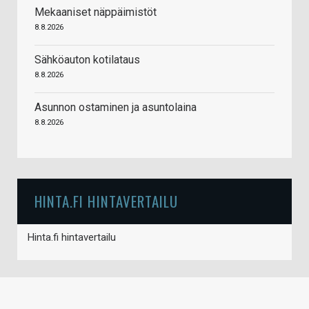
Mekaaniset näppäimistöt
8.8.2026
Sähköauton kotilataus
8.8.2026
Asunnon ostaminen ja asuntolaina
8.8.2026
HINTA.FI HINTAVERTAILU
Hinta.fi hintavertailu