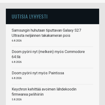
UUTISIA LYHYESTI
Samsungin huhutaan tiputtavan Galaxy S27
Ultrasta neljännen takakameran pois
6.8.2026
Doom pyörii nyt (melkein) myös Commodore
64:llä
6.8.2026
Doom pyörii nyt myös Paintissa
6.8.2026
Keychron kehittää avoimen lähdekoodin
firmwarea pelihiiriin
5.8.2026