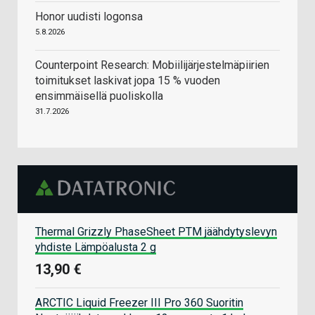
Honor uudisti logonsa
5.8.2026
Counterpoint Research: Mobiilijärjestelmäpiirien
toimitukset laskivat jopa 15 % vuoden
ensimmäisellä puoliskolla
31.7.2026
Thermal Grizzly PhaseSheet PTM jäähdytyslevyn
yhdiste Lämpöalusta 2 g
13,90 €
ARCTIC Liquid Freezer III Pro 360 Suoritin