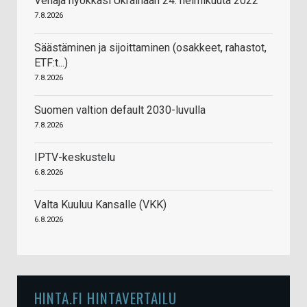
Venäjä hyökkäsi Ukrainaan 24. helmikuuta 2022
7.8.2026
Säästäminen ja sijoittaminen (osakkeet, rahastot,
ETF:t...)
7.8.2026
Suomen valtion default 2030-luvulla
7.8.2026
IPTV-keskustelu
6.8.2026
Valta Kuuluu Kansalle (VKK)
6.8.2026
HINTA.FI HINTAVERTAILU