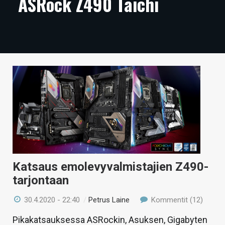
ASRock Z490 Taichi
ARTIKKELIT
VIDEOT
TECHBBS
TIETOA
HINTA.FI
KAUPPA
VAIHDA TEEMA
Katsaus emolevyvalmistajien Z490-
tarjontaan
HAKU
30.4.2020 - 22:40
/
Petrus Laine
Kommentit (12)
Pikakatsauksessa ASRockin, Asuksen, Gigabyten