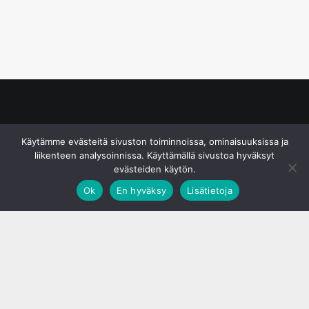
© S&J Media Oy
Käytämme evästeitä sivuston toiminnoissa, ominaisuuksissa ja
liikenteen analysoinnissa. Käyttämällä sivustoa hyväksyt
evästeiden käytön.
Ok
En hyväksy
Lisätietoja
;