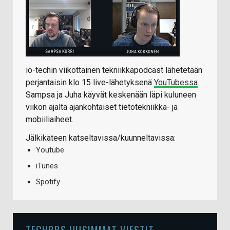
io-techin viikottainen tekniikkapodcast lähetetään
perjantaisin klo 15 live-lähetyksenä
YouTubessa
.
Sampsa ja Juha käyvät keskenään läpi kuluneen
viikon ajalta ajankohtaiset tietotekniikka- ja
mobiiliaiheet.
Jälkikäteen katseltavissa/kuunneltavissa:
Youtube
iTunes
Spotify
TECHBBS UUSIMMAT VIESTIT