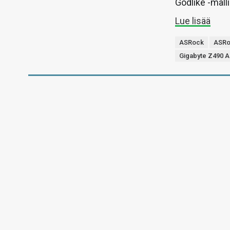
Godlike -malli
Lue lisää
ASRock
ASRo
Gigabyte Z490 