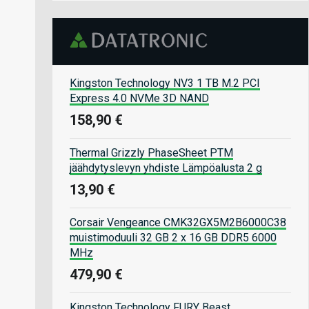
Kingston Technology NV3 1 TB M.2 PCI
Express 4.0 NVMe 3D NAND
158,90 €
Thermal Grizzly PhaseSheet PTM
jäähdytyslevyn yhdiste Lämpöalusta 2 g
13,90 €
Corsair Vengeance CMK32GX5M2B6000C38
muistimoduuli 32 GB 2 x 16 GB DDR5 6000
MHz
479,90 €
Kingston Technology FURY Beast