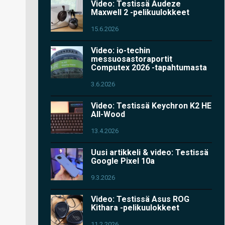
Video: Testissä Audeze
Maxwell 2 -pelikuulokkeet
15.6.2026
Video: io-techin
messuosastoraportit
Computex 2026 -tapahtumasta
3.6.2026
Video: Testissä Keychron K2 HE
All-Wood
13.4.2026
Uusi artikkeli & video: Testissä
Google Pixel 10a
9.3.2026
Video: Testissä Asus ROG
Kithara -pelikuulokkeet
11.2.2026