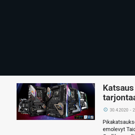
Katsaus
tarjonta
30.4.2020 - 
Pikakatsauks
emolevyt Tai