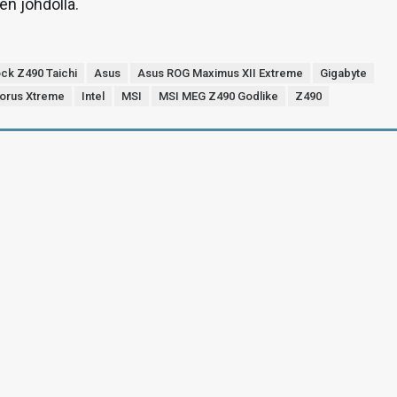
en johdolla.
ck Z490 Taichi
Asus
Asus ROG Maximus XII Extreme
Gigabyte
Aorus Xtreme
Intel
MSI
MSI MEG Z490 Godlike
Z490