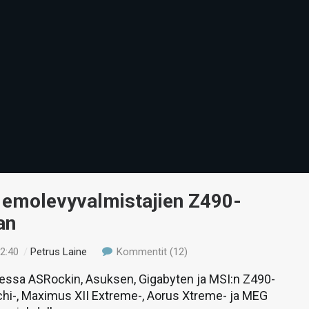
 emolevyvalmistajien Z490-
an
22:40
/
Petrus Laine
Kommentit (12)
essa ASRockin, Asuksen, Gigabyten ja MSI:n Z490-
chi-, Maximus XII Extreme-, Aorus Xtreme- ja MEG