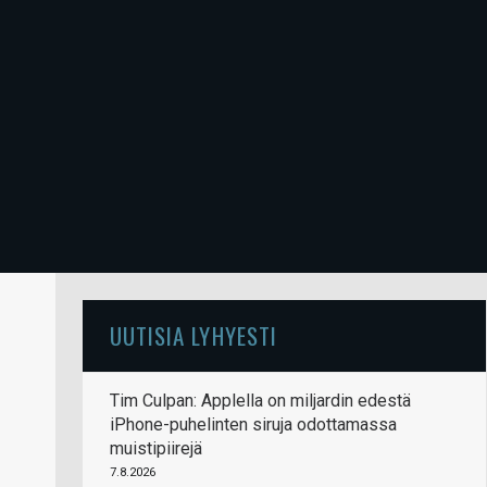
UUTISIA LYHYESTI
Tim Culpan: Applella on miljardin edestä
iPhone-puhelinten siruja odottamassa
muistipiirejä
7.8.2026