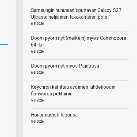
Samsungin huhutaan tiputtavan Galaxy S27
Ultrasta neljännen takakameran pois
6.8.2026
Doom pyörii nyt (melkein) myös Commodore
64:llä
6.8.2026
Doom pyörii nyt myös Paintissa
6.8.2026
Keychron kehittää avoimen lähdekoodin
firmwarea pelihiiriin
5.8.2026
Honor uudisti logonsa
5.8.2026