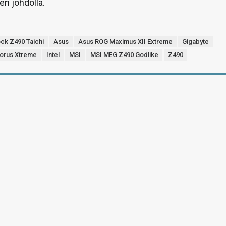
en johdolla.
ck Z490 Taichi
Asus
Asus ROG Maximus XII Extreme
Gigabyte
Aorus Xtreme
Intel
MSI
MSI MEG Z490 Godlike
Z490