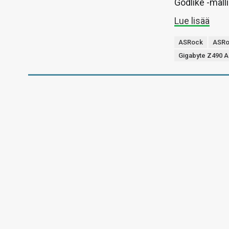
Godlike -malli
Lue lisää
ASRock
ASRo
Gigabyte Z490 