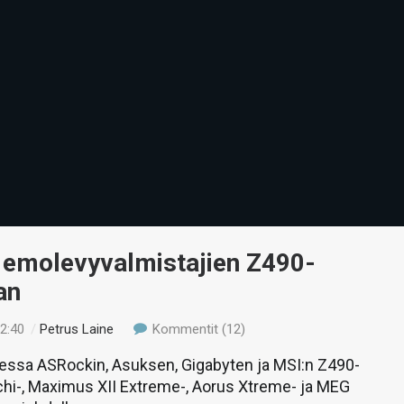
 emolevyvalmistajien Z490-
an
22:40
/
Petrus Laine
Kommentit (12)
essa ASRockin, Asuksen, Gigabyten ja MSI:n Z490-
chi-, Maximus XII Extreme-, Aorus Xtreme- ja MEG