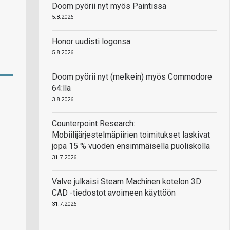
Doom pyörii nyt myös Paintissa
5.8.2026
Honor uudisti logonsa
5.8.2026
Doom pyörii nyt (melkein) myös Commodore
64:llä
3.8.2026
Counterpoint Research:
Mobiilijärjestelmäpiirien toimitukset laskivat
jopa 15 % vuoden ensimmäisellä puoliskolla
31.7.2026
Valve julkaisi Steam Machinen kotelon 3D
CAD -tiedostot avoimeen käyttöön
31.7.2026