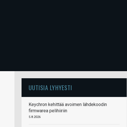
UUTISIA LYHYESTI
Keychron kehittää avoimen lähdekoodin
firmwarea pelihiiriin
5.8.2026