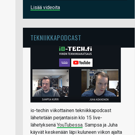
Lisää videoita
TEKNIIKKAPODCAST
io-techin viikottainen tekniikkapodcast
lähetetään perjantaisin klo 15 live-
lähetyksenä
YouTubessa
. Sampsa ja Juha
käyvät keskenään läpi kuluneen viikon ajalta