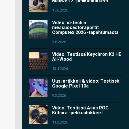
Maxwell 2 -pelikuulokkeet
15.6.2026
Video: io-techin
messuosastoraportit
Computex 2026 -tapahtumasta
3.6.2026
Video: Testissä Keychron K2 HE
All-Wood
13.4.2026
Uusi artikkeli & video: Testissä
Google Pixel 10a
9.3.2026
Video: Testissä Asus ROG
Kithara -pelikuulokkeet
11.2.2026