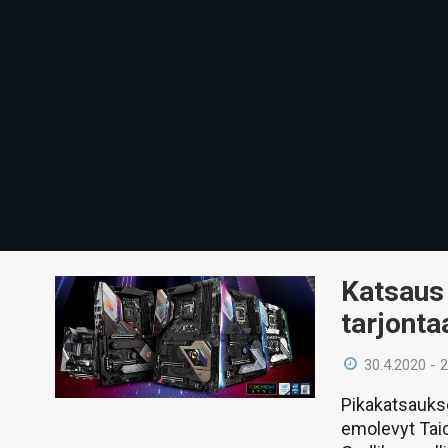
Katsaus
tarjonta
30.4.2020 - 
Pikakatsauks
emolevyt Tai