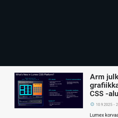
Arm julk
grafiik
CSS -alu
10.9.2025 - 
Lumex korvaa