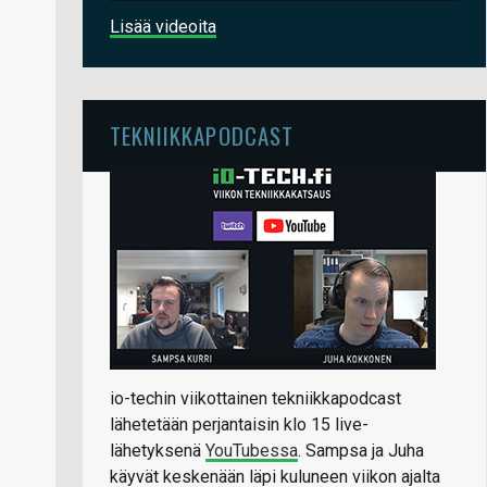
Lisää videoita
TEKNIIKKAPODCAST
io-techin viikottainen tekniikkapodcast
lähetetään perjantaisin klo 15 live-
lähetyksenä
YouTubessa
. Sampsa ja Juha
käyvät keskenään läpi kuluneen viikon ajalta