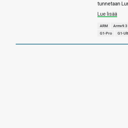
tunnetaan Lu
Lue lisää
ARM
Armv9.3
G1-Pro
G1-Ult