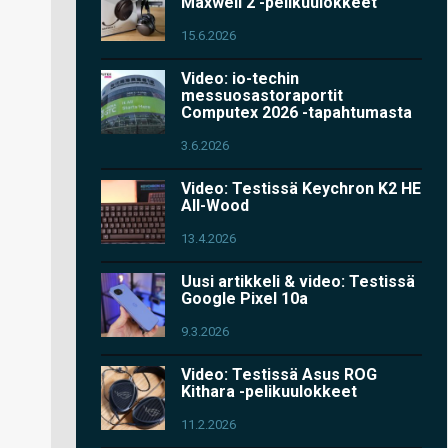
Maxwell 2 -pelikuulokkeet
15.6.2026
Video: io-techin
messuosastoraportit
Computex 2026 -tapahtumasta
3.6.2026
Video: Testissä Keychron K2 HE
All-Wood
13.4.2026
Uusi artikkeli & video: Testissä
Google Pixel 10a
9.3.2026
Video: Testissä Asus ROG
Kithara -pelikuulokkeet
11.2.2026