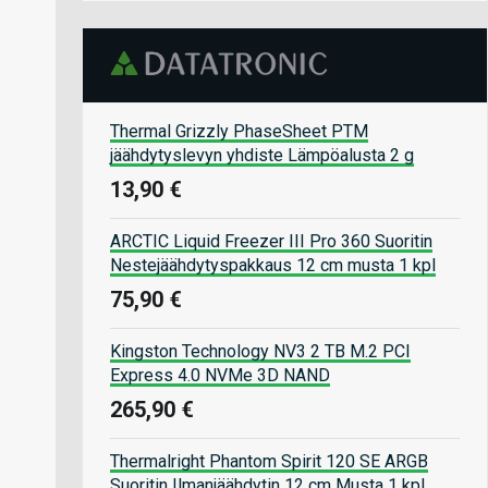
Thermal Grizzly PhaseSheet PTM
jäähdytyslevyn yhdiste Lämpöalusta 2 g
13,90 €
ARCTIC Liquid Freezer III Pro 360 Suoritin
Nestejäähdytyspakkaus 12 cm musta 1 kpl
75,90 €
Kingston Technology NV3 2 TB M.2 PCI
Express 4.0 NVMe 3D NAND
265,90 €
Thermalright Phantom Spirit 120 SE ARGB
Suoritin Ilmanjäähdytin 12 cm Musta 1 kpl