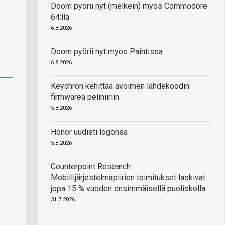
Doom pyörii nyt (melkein) myös Commodore
64:llä
6.8.2026
Doom pyörii nyt myös Paintissa
6.8.2026
Keychron kehittää avoimen lähdekoodin
firmwarea pelihiiriin
5.8.2026
Honor uudisti logonsa
5.8.2026
Counterpoint Research:
Mobiilijärjestelmäpiirien toimitukset laskivat
jopa 15 % vuoden ensimmäisellä puoliskolla
31.7.2026