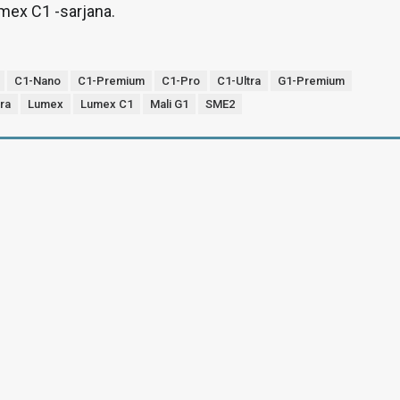
mex C1 -sarjana.
C1-Nano
C1-Premium
C1-Pro
C1-Ultra
G1-Premium
ra
Lumex
Lumex C1
Mali G1
SME2