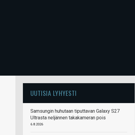
UUTISIA LYHYESTI
Samsungin huhutaan tiputtavan Galaxy S27
Ultrasta neljännen takakameran pois
6.8.2026