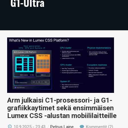
G1-Ultra
ARTIKKELIT
VIDEOT
TECHBBS
TIETOA
HINTA.FI
KAUPPA
VAIHDA TEEMA
Arm julkaisi C1-prosessori- ja G1-
grafiikkaytimet sekä ensimmäisen
HAKU
Lumex CSS -alustan mobiililaitteille
10.9.2025 - 23:43
/
Petrus Laine
Kommentit (2)