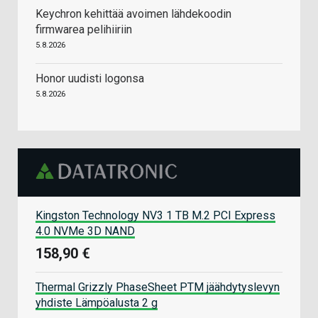
Keychron kehittää avoimen lähdekoodin
firmwarea pelihiiriin
5.8.2026
Honor uudisti logonsa
5.8.2026
Kingston Technology NV3 1 TB M.2 PCI Express
4.0 NVMe 3D NAND
158,90 €
Thermal Grizzly PhaseSheet PTM jäähdytyslevyn
yhdiste Lämpöalusta 2 g