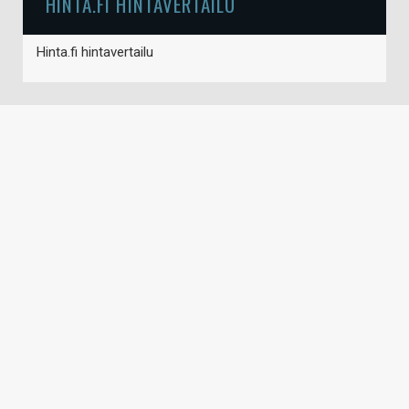
HINTA.FI HINTAVERTAILU
Hinta.fi hintavertailu