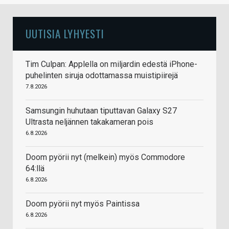
UUTISIA LYHYESTI
Tim Culpan: Applella on miljardin edestä iPhone-
puhelinten siruja odottamassa muistipiirejä
7.8.2026
Samsungin huhutaan tiputtavan Galaxy S27
Ultrasta neljännen takakameran pois
6.8.2026
Doom pyörii nyt (melkein) myös Commodore
64:llä
6.8.2026
Doom pyörii nyt myös Paintissa
6.8.2026