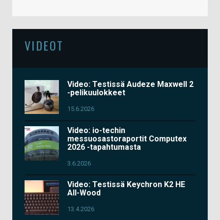
VIDEOT
Video: Testissä Audeze Maxwell 2
-pelikuulokkeet
15.6.2026
Video: io-techin
messuosastoraportit Computex
2026 -tapahtumasta
3.6.2026
Video: Testissä Keychron K2 HE
All-Wood
13.4.2026