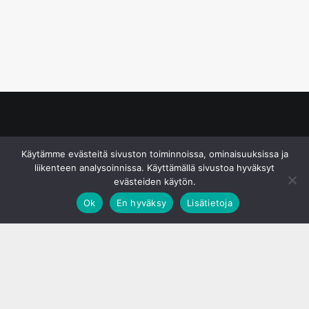
© S&J Media Oy
Käytämme evästeitä sivuston toiminnoissa, ominaisuuksissa ja
liikenteen analysoinnissa. Käyttämällä sivustoa hyväksyt
evästeiden käytön.
Ok
En hyväksy
Lisätietoja
;