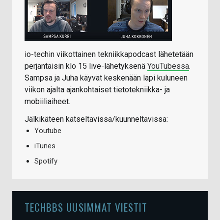
io-techin viikottainen tekniikkapodcast lähetetään
perjantaisin klo 15 live-lähetyksenä
YouTubessa
.
Sampsa ja Juha käyvät keskenään läpi kuluneen
viikon ajalta ajankohtaiset tietotekniikka- ja
mobiiliaiheet.
Jälkikäteen katseltavissa/kuunneltavissa:
Youtube
iTunes
Spotify
TECHBBS UUSIMMAT VIESTIT