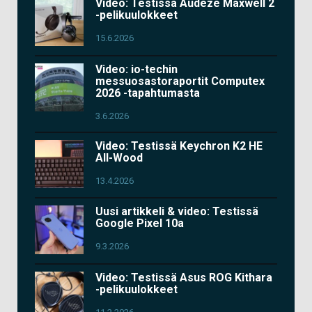
Video: Testissä Audeze Maxwell 2
-pelikuulokkeet
15.6.2026
Video: io-techin
messuosastoraportit Computex
2026 -tapahtumasta
3.6.2026
Video: Testissä Keychron K2 HE
All-Wood
13.4.2026
Uusi artikkeli & video: Testissä
Google Pixel 10a
9.3.2026
Video: Testissä Asus ROG Kithara
-pelikuulokkeet