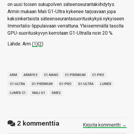
on uusi toisen sukupolven säteenseurantakiihdytys.
Armin mukaan Mali G1-Ultra kykenee tarjoavaan jopa
kaksinkertaista säteenseurantasuorituskykyä nykyiseen
Immortalis-lippulaivaan verrattuna. Yleisemmällä tasolla
GPU-suorituskyvyn kerrotaan G1-Ultralla noin 20 %.
Lähde: Arm
(1)
(
2
)
ARM
ARMV9.3
C1-NANO
C1-PREMIUM
C1-PRO
C1-ULTRA
G1-PREMIUM
G1-PRO
G1-ULTRA
LUMEX
LUMEX C1
MALI G1
SME2
2
kommenttia
Kirjoita kommentti →