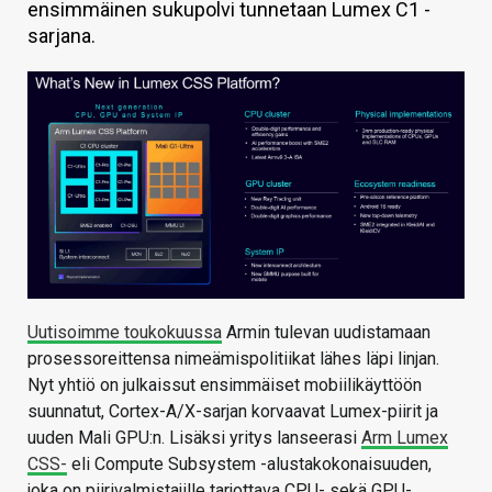
ensimmäinen sukupolvi tunnetaan Lumex C1 -
KAUPPA
sarjana.
VAIHDA TEEMA
HAKU
Uutisoimme toukokuussa
Armin tulevan uudistamaan
prosessoreittensa nimeämispolitiikat lähes läpi linjan.
Nyt yhtiö on julkaissut ensimmäiset mobiilikäyttöön
suunnatut, Cortex-A/X-sarjan korvaavat Lumex-piirit ja
uuden Mali GPU:n. Lisäksi yritys lanseerasi
Arm Lumex
CSS-
eli Compute Subsystem -alustakokonaisuuden,
joka on piirivalmistajille tarjottava CPU- sekä GPU-