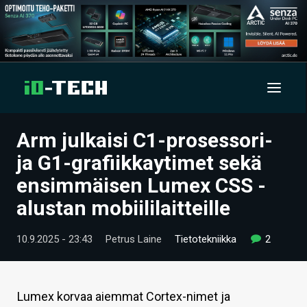
Arm julkaisi C1-prosessori-
UUTISET
ja G1-grafiikkaytimet sekä
ARTIKKELIT
ensimmäisen Lumex CSS -
alustan mobiililaitteille
VIDEOT
TECHBBS
10.9.2025 - 23:43
Petrus Laine
Tietotekniikka
2
TIETOA
HINTA.FI
Lumex korvaa aiemmat Cortex-nimet ja