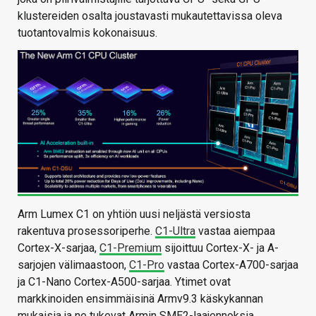
klustereiden osalta joustavasti mukautettavissa oleva
tuotantovalmis kokonaisuus.
Arm Lumex C1 on yhtiön uusi neljästä versiosta
rakentuva prosessoriperhe.
C1-Ultra
vastaa aiempaa
Cortex-X-sarjaa,
C1-Premium
sijoittuu Cortex-X- ja A-
sarjojen välimaastoon,
C1-Pro
vastaa Cortex-A700-sarjaa
ja C1-Nano Cortex-A500-sarjaa. Ytimet ovat
markkinoiden ensimmäisinä Armv9.3 käskykannan
mukaisia ja ne tukevat Armin SME2-laajennoksia