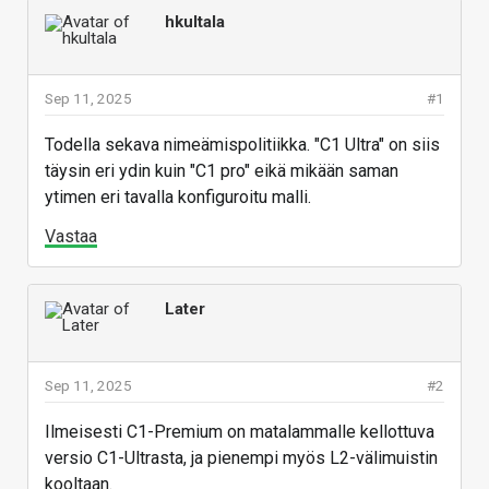
hkultala
Sep 11, 2025
#1
Todella sekava nimeämispolitiikka. "C1 Ultra" on siis
täysin eri ydin kuin "C1 pro" eikä mikään saman
ytimen eri tavalla konfiguroitu malli.
Vastaa
Later
Sep 11, 2025
#2
Ilmeisesti C1-Premium on matalammalle kellottuva
versio C1-Ultrasta, ja pienempi myös L2-välimuistin
kooltaan.