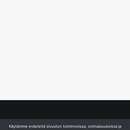
© S&J Media Oy
Käytämme evästeitä sivuston toiminnoissa, ominaisuuksissa ja