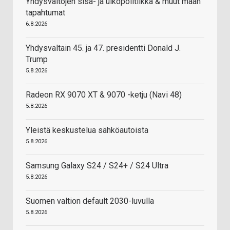
Yhdysvaltojen sisä- ja ulkopolitiikka & muut maan
tapahtumat
6.8.2026
Yhdysvaltain 45. ja 47. presidentti Donald J.
Trump
5.8.2026
Radeon RX 9070 XT & 9070 -ketju (Navi 48)
5.8.2026
Yleistä keskustelua sähköautoista
5.8.2026
Samsung Galaxy S24 / S24+ / S24 Ultra
5.8.2026
Suomen valtion default 2030-luvulla
5.8.2026