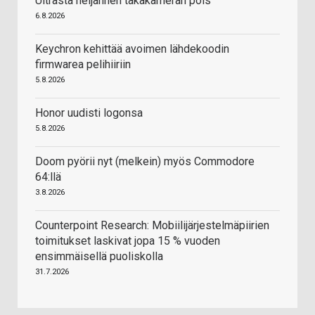
Ultrasta neljännen takakameran pois
6.8.2026
Keychron kehittää avoimen lähdekoodin
firmwarea pelihiiriin
5.8.2026
Honor uudisti logonsa
5.8.2026
Doom pyörii nyt (melkein) myös Commodore
64:llä
3.8.2026
Counterpoint Research: Mobiilijärjestelmäpiirien
toimitukset laskivat jopa 15 % vuoden
ensimmäisellä puoliskolla
31.7.2026