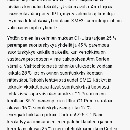
sisäänrakennetun tekoäly-yksikön avulla. Arm tarjoaa
lisensoitavaksi paitsi IP:tä, myös valmiita optimoituja
fyysisiä toteutuksia ytimistään. SME2-tuen integrointi on
valinnainen optio ytimille.
Yhtiön omien laskelmien mukaan C1-Ultra tarjoaa 25 %
parempaa suorituskykyä yhdellä ja 45 % parempaa
suorituskykyä kaikilla säikeillä, kun verrokkina on
vastaava prosessori viime sukupolven Arm Cortex -
ytimillä. Vaihtoehtoisesti tehonkulutuksesta voidaan
leikata 28 %, jos nykyinen suorituskyky koetaan
riittäväksi. Tekoälytehtävissä uudet SME2-käskyt ja
tekoäly-yksiköt parantavat suorituskykyä tietyissä
tehtävissä jopa viisinkertaiseksi. C1 Premium on
kooltaan 35 % pienempi kuin Ultra. C1 Pron kerrotaan
olevan 16 % suorituskykyisempi, tai 12 %
energiatehokkaampi kuin Cortex-A725. C1 Nano
keskittyy äärimmäiseen energiatehokkuuteen ja sen
kerrotaan olevan 25 % energiatehokkaampi kuin Cortex-