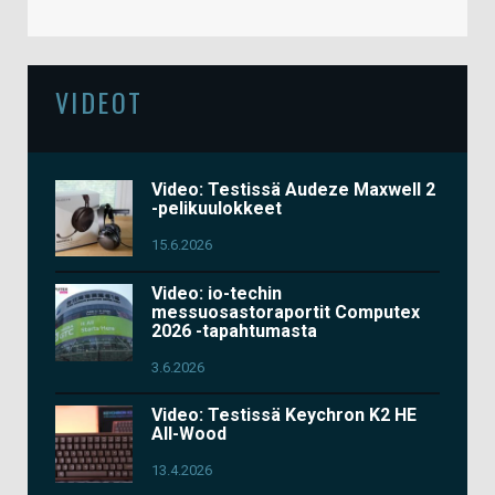
VIDEOT
Video: Testissä Audeze Maxwell 2
-pelikuulokkeet
15.6.2026
Video: io-techin
messuosastoraportit Computex
2026 -tapahtumasta
3.6.2026
Video: Testissä Keychron K2 HE
All-Wood
13.4.2026