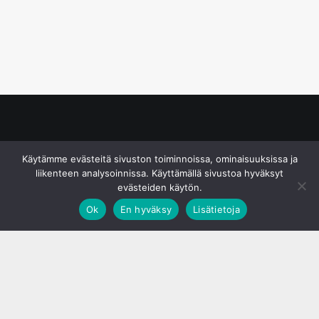
© S&J Media Oy
Käytämme evästeitä sivuston toiminnoissa, ominaisuuksissa ja
liikenteen analysoinnissa. Käyttämällä sivustoa hyväksyt
evästeiden käytön.
Ok
En hyväksy
Lisätietoja
;