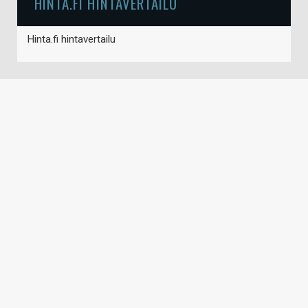
HINTA.FI HINTAVERTAILU
Hinta.fi hintavertailu