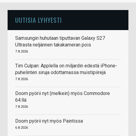
UUTISIA LYHYESTI
Samsungin huhutaan tiputtavan Galaxy S27
Ultrasta neljännen takakameran pois
7.8.2026
Tim Culpan: Applella on miljardin edestä iPhone-
puhelinten siruja odottamassa muistipiirejä
7.8.2026
Doom pyörii nyt (melkein) myös Commodore
64:llä
7.8.2026
Doom pyörii nyt myös Paintissa
6.8.2026