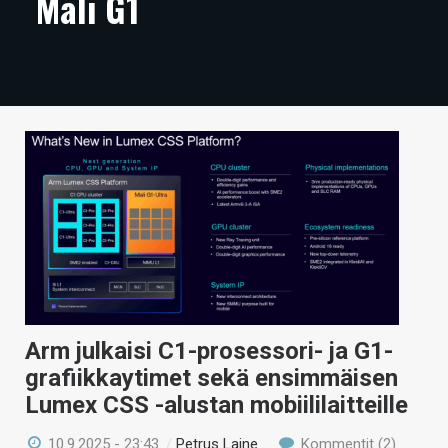
Mali G1
ARTIKKELIT
VIDEOT
TECHBBS
TIETOA
HINTA.FI
KAUPPA
VAIHDA TEEMA
Arm julkaisi C1-prosessori- ja G1-
grafiikkaytimet sekä ensimmäisen
HAKU
Lumex CSS -alustan mobiililaitteille
10.9.2025 - 23:43
/
Petrus Laine
Kommentit (2)