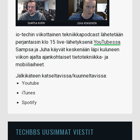
io-techin viikottainen tekniikkapodcast lähetetään
perjantaisin klo 15 live-lähetyksenä
YouTubessa
.
Sampsa ja Juha käyvät keskenään läpi kuluneen
viikon ajalta ajankohtaiset tietotekniikka- ja
mobiiliaiheet.
Jälkikäteen katseltavissa/kuunneltavissa:
Youtube
iTunes
Spotify
TECHBBS UUSIMMAT VIESTIT