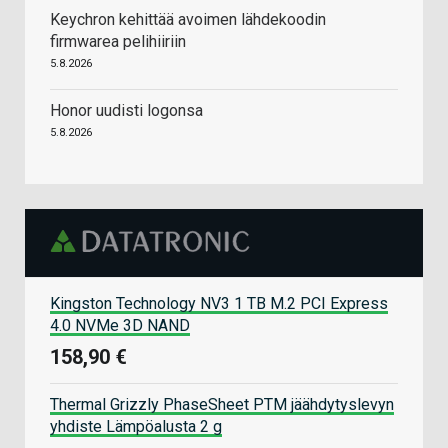
Keychron kehittää avoimen lähdekoodin
firmwarea pelihiiriin
5.8.2026
Honor uudisti logonsa
5.8.2026
Kingston Technology NV3 1 TB M.2 PCI Express
4.0 NVMe 3D NAND
158,90 €
Thermal Grizzly PhaseSheet PTM jäähdytyslevyn
yhdiste Lämpöalusta 2 g