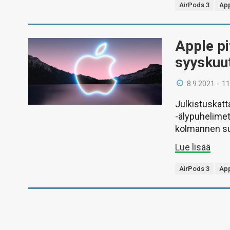
AirPods 3
Ap
Apple pi
syyskuu
8.9.2021 - 11
Julkistuskat
-älypuhelimet
kolmannen su
Lue lisää
AirPods 3
Ap