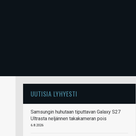
UUTISIA LYHYESTI
Samsungin huhutaan tiputtavan Galaxy S27
Ultrasta neljännen takakameran pois
6.8.2026