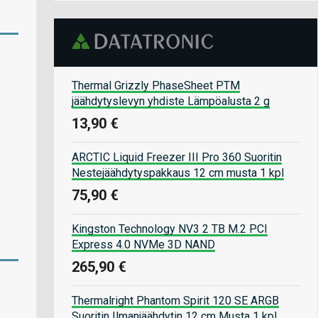
Thermal Grizzly PhaseSheet PTM
jäähdytyslevyn yhdiste Lämpöalusta 2 g
13,90 €
ARCTIC Liquid Freezer III Pro 360 Suoritin
Nestejäähdytyspakkaus 12 cm musta 1 kpl
75,90 €
Kingston Technology NV3 2 TB M.2 PCI
Express 4.0 NVMe 3D NAND
265,90 €
Thermalright Phantom Spirit 120 SE ARGB
Suoritin Ilmanjäähdytin 12 cm Musta 1 kpl