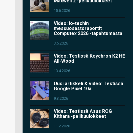
Maxwell 2 -pelikuulokkeet
15.6.2026
Video: io-techin
messuosastoraportit
Computex 2026 -tapahtumasta
3.6.2026
Video: Testissä Keychron K2 HE
All-Wood
13.4.2026
Uusi artikkeli & video: Testissä
Google Pixel 10a
9.3.2026
Video: Testissä Asus ROG
Kithara -pelikuulokkeet
11.2.2026