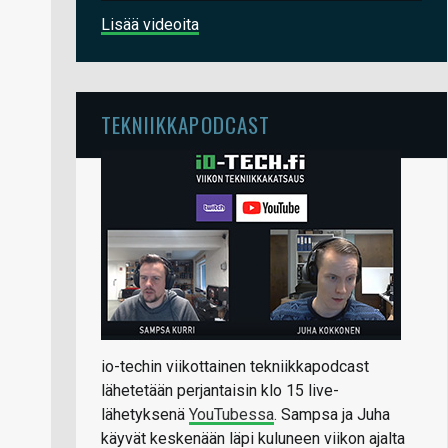
Lisää videoita
TEKNIIKKAPODCAST
io-techin viikottainen tekniikkapodcast
lähetetään perjantaisin klo 15 live-
lähetyksenä
YouTubessa
. Sampsa ja Juha
käyvät keskenään läpi kuluneen viikon ajalta