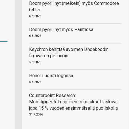
Doom pyörii nyt (melkein) myös Commodore
64:llä
6.8.2026
Doom pyörii nyt myös Paintissa
6.8.2026
Keychron kehittää avoimen lähdekoodin
firmwarea pelihiiriin
5.8.2026
Honor uudisti logonsa
5.8.2026
Counterpoint Research:
Mobiilijärjestelmäpiirien toimitukset laskivat
jopa 15 % vuoden ensimmäisellä puoliskolla
31.7.2026