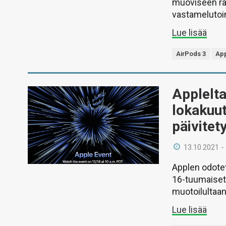
muoviseen ra
vastamelutoi
Lue lisää
AirPods 3
Ap
Applelta
lokakuu
päivitety
13.10.2021 -
Applen odotet
16-tuumaiset
muotoilultaan
Lue lisää