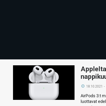
Applelt
nappikuu
18.10.2021 -
AirPods 3:t m
luottavat ede