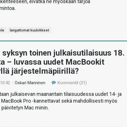
kenteeseen, eivätkä ne myöskään tarjoa
mintoa.
ple
langattomat kuulokkeet
 syksyn toinen julkaisutilaisuus 18.
ta – luvassa uudet MacBookit
llä järjestelmäpiirillä?
 10:42
/
Oskari Manninen
Kommentit (21)
aan julkaisevan maanantain tilaisuudessa uudet 14- ja
 MacBook Pro -kannettavat sekä mahdollisesti myös
 päivitetyn Mac minin.