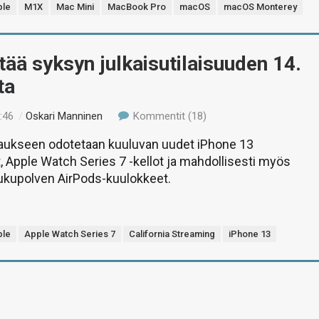
ple
M1X
Mac Mini
MacBook Pro
macOS
macOS Monterey
tää syksyn julkaisutilaisuuden 14.
ta
:46
/
Oskari Manninen
Kommentit (18)
taukseen odotetaan kuuluvan uudet iPhone 13
, Apple Watch Series 7 -kellot ja mahdollisesti myös
kupolven AirPods-kuulokkeet.
ple
Apple Watch Series 7
California Streaming
iPhone 13