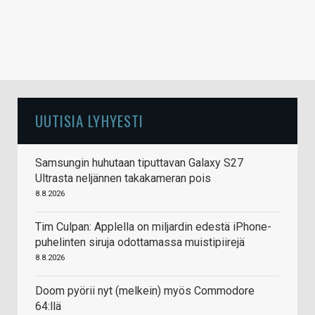
UUTISIA LYHYESTI
Samsungin huhutaan tiputtavan Galaxy S27
Ultrasta neljännen takakameran pois
8.8.2026
Tim Culpan: Applella on miljardin edestä iPhone-
puhelinten siruja odottamassa muistipiirejä
8.8.2026
Doom pyörii nyt (melkein) myös Commodore
64:llä