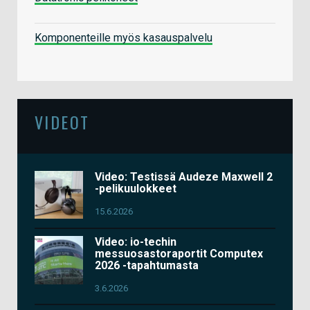
Komponenteille myös kasauspalvelu
VIDEOT
Video: Testissä Audeze Maxwell 2
-pelikuulokkeet
15.6.2026
Video: io-techin
messuosastoraportit Computex
2026 -tapahtumasta
3.6.2026