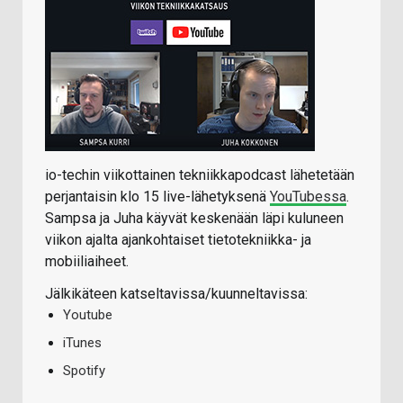
io-techin viikottainen tekniikkapodcast lähetetään
perjantaisin klo 15 live-lähetyksenä
YouTubessa
.
Sampsa ja Juha käyvät keskenään läpi kuluneen
viikon ajalta ajankohtaiset tietotekniikka- ja
mobiiliaiheet.
Jälkikäteen katseltavissa/kuunneltavissa:
Youtube
iTunes
Spotify