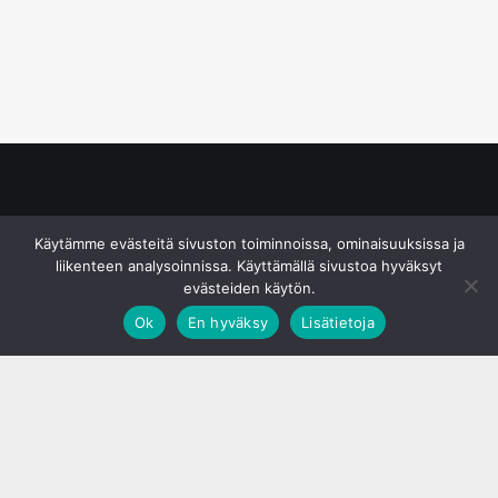
© S&J Media Oy
Käytämme evästeitä sivuston toiminnoissa, ominaisuuksissa ja
liikenteen analysoinnissa. Käyttämällä sivustoa hyväksyt
evästeiden käytön.
Ok
En hyväksy
Lisätietoja
;