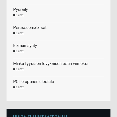
Pyöräily
8.8.2026
Perussuomalaiset
8.8.2026
Elämän synty
8.8.2026
Minkä fyysisen levykäisen ostin viimeksi
8.8.2026
PC:lle optinen ulostulo
8.8.2026