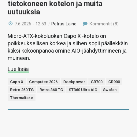
tietokoneen kotelon ja muita
uutuuksia
7.6.2026 - 12:53
/
Petrus Laine
Kommentit (8)
Micro-ATX-kokoluokan Capo X -kotelo on
poikkeuksellisen korkea ja siihen sopii päällekkäin
kaksi kokoonpanoa omine AIO-jäähdyttimineen ja
muineen.
Lue lisää
Capo X
Computex 2026
Dockpower
GR700
GR900
Retro 260 TG
Retro 360 TG
ST360 Ultra AIO
Swafan
Thermaltake