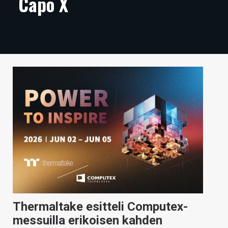
Capo X
ARTIKKELIT
VIDEOT
TECHBBS
TIETOA
HINTA.FI
KAUPPA
VAIHDA TEEMA
HAKU
Thermaltake esitteli Computex-
messuilla erikoisen kahden