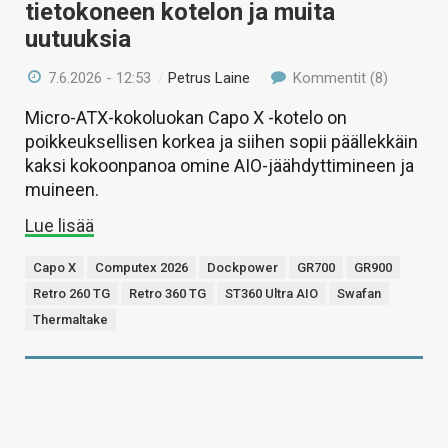
tietokoneen kotelon ja muita
uutuuksia
7.6.2026 - 12:53
/
Petrus Laine
Kommentit (8)
Micro-ATX-kokoluokan Capo X -kotelo on
poikkeuksellisen korkea ja siihen sopii päällekkäin
kaksi kokoonpanoa omine AIO-jäähdyttimineen ja
muineen.
Lue lisää
Capo X
Computex 2026
Dockpower
GR700
GR900
Retro 260 TG
Retro 360 TG
ST360 Ultra AIO
Swafan
Thermaltake