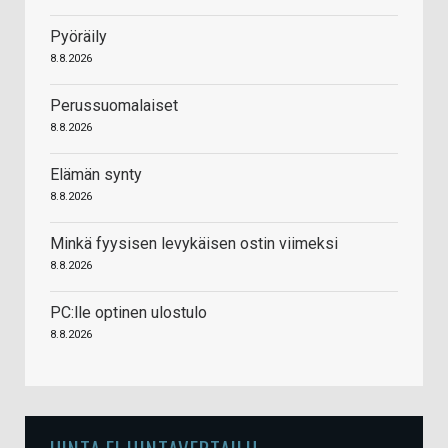
Pyöräily
8.8.2026
Perussuomalaiset
8.8.2026
Elämän synty
8.8.2026
Minkä fyysisen levykäisen ostin viimeksi
8.8.2026
PC:lle optinen ulostulo
8.8.2026