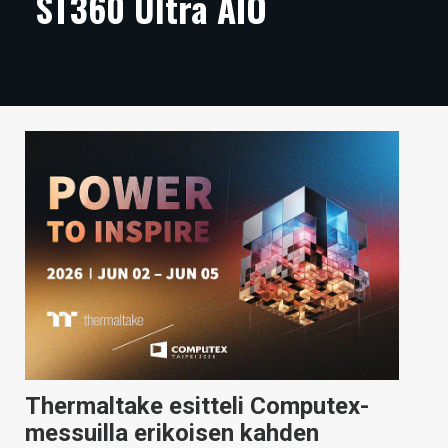
ST360 Ultra AIO
ARTIKKELIT
VIDEOT
TECHBBS
TIETOA
HINTA.FI
KAUPPA
VAIHDA TEEMA
HAKU
Thermaltake esitteli Computex-
messuilla erikoisen kahden