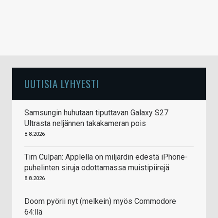
UUTISIA LYHYESTI
Samsungin huhutaan tiputtavan Galaxy S27
Ultrasta neljännen takakameran pois
8.8.2026
Tim Culpan: Applella on miljardin edestä iPhone-
puhelinten siruja odottamassa muistipiirejä
8.8.2026
Doom pyörii nyt (melkein) myös Commodore
64:llä