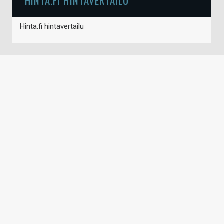
HINTA.FI HINTAVERTAILU
Hinta.fi hintavertailu