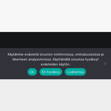
© S&J Media Oy
Käytämme evästeitä sivuston toiminnoissa, ominaisuuksissa ja
liikenteen analysoinnissa. Käyttämällä sivustoa hyväksyt
evästeiden käytön.
Ok
En hyväksy
Lisätietoja
;