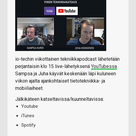
io-techin viikottainen tekniikkapodcast lähetetään
perjantaisin klo 15 live-lähetyksenä
YouTubessa
.
Sampsa ja Juha käyvät keskenään läpi kuluneen
viikon ajalta ajankohtaiset tietotekniikka- ja
mobiiliaiheet.
Jälkikäteen katseltavissa/kuunneltavissa:
Youtube
iTunes
Spotify