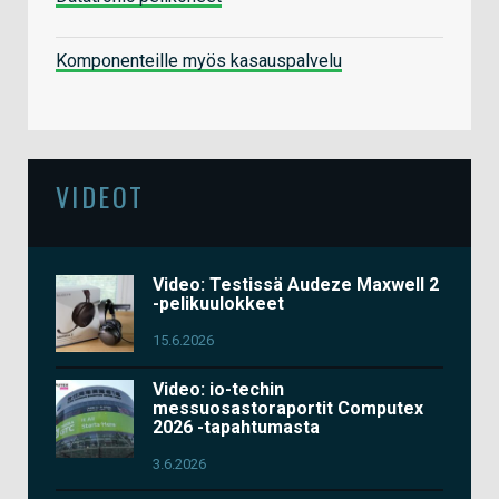
Komponenteille myös kasauspalvelu
VIDEOT
Video: Testissä Audeze Maxwell 2
-pelikuulokkeet
15.6.2026
Video: io-techin
messuosastoraportit Computex
2026 -tapahtumasta
3.6.2026