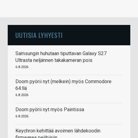
UUTISIA LYHYESTI
Samsungin huhutaan tiputtavan Galaxy S27
Ultrasta neljännen takakameran pois
6.8.2026
Doom pyörii nyt (melkein) myös Commodore
64:llä
6.8.2026
Doom pyörii nyt myös Paintissa
6.8.2026
Keychron kehittää avoimen lähdekoodin
firmwarea pelihiiriin