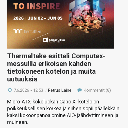
KAUPPA
VAIHDA TEEMA
HAKU
Thermaltake esitteli Computex-
messuilla erikoisen kahden
tietokoneen kotelon ja muita
uutuuksia
7.6.2026 - 12:53
/
Petrus Laine
Kommentit (8)
Micro-ATX-kokoluokan Capo X -kotelo on
poikkeuksellisen korkea ja siihen sopii päällekkäin
kaksi kokoonpanoa omine AIO-jäähdyttimineen ja
muineen.