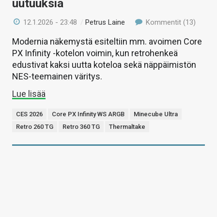
uutuuksia
12.1.2026 - 23:48
/
Petrus Laine
Kommentit (13)
Modernia näkemystä esiteltiin mm. avoimen Core
PX Infinity -kotelon voimin, kun retrohenkeä
edustivat kaksi uutta koteloa sekä näppäimistön
NES-teemainen väritys.
Lue lisää
CES 2026
Core PX Infinity WS ARGB
Minecube Ultra
Retro 260 TG
Retro 360 TG
Thermaltake