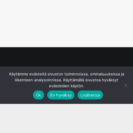
© S&J Media Oy
Käytämme evästeitä sivuston toiminnoissa, ominaisuuksissa ja
liikenteen analysoinnissa. Käyttämällä sivustoa hyväksyt
evästeiden käytön.
Ok
En hyväksy
Lisätietoja
;