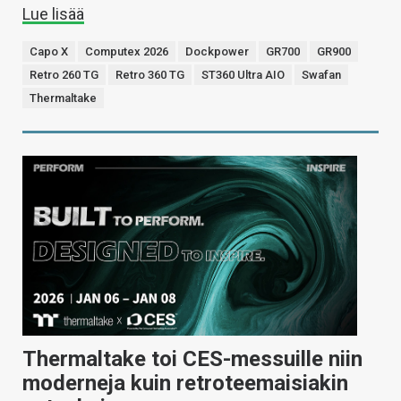
Lue lisää
Capo X
Computex 2026
Dockpower
GR700
GR900
Retro 260 TG
Retro 360 TG
ST360 Ultra AIO
Swafan
Thermaltake
Thermaltake toi CES-messuille niin
moderneja kuin retroteemaisiakin