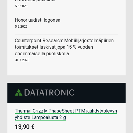
5.8.2026
Honor uudisti logonsa
5.8.2026
Counterpoint Research: Mobiilijärjestelmäpiirien
toimitukset laskivat jopa 15 % vuoden
ensimmäisellä puoliskolla
31.7.2026
Thermal Grizzly PhaseSheet PTM jäähdytyslevyn
yhdiste Lämpöalusta 2 g
13,90 €