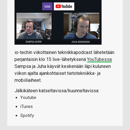
io-techin viikottainen tekniikkapodcast lähetetään
perjantaisin klo 15 live-lähetyksenä
YouTubessa
.
Sampsa ja Juha käyvät keskenään läpi kuluneen
viikon ajalta ajankohtaiset tietotekniikka- ja
mobiiliaiheet.
Jälkikäteen katseltavissa/kuunneltavissa:
Youtube
iTunes
Spotify