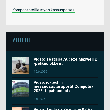
Komponenteille myös kasauspalvelu
VIDEOT
Video: Testissä Audeze Maxwell 2
-pelikuulokkeet
15.6.2026
Video: io-techin
messuosastoraportit Computex
2026 -tapahtumasta
3.6.2026
Video: Testissä Keychron K2 HE