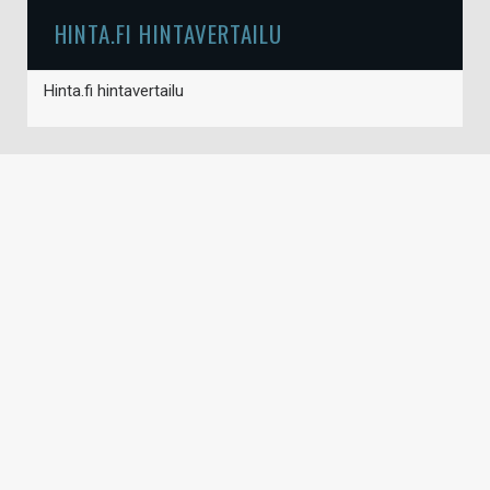
HINTA.FI HINTAVERTAILU
Hinta.fi hintavertailu