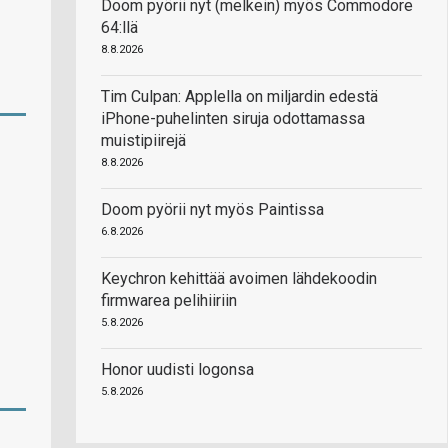
Doom pyörii nyt (melkein) myös Commodore
64:llä
8.8.2026
Tim Culpan: Applella on miljardin edestä
iPhone-puhelinten siruja odottamassa
muistipiirejä
8.8.2026
Doom pyörii nyt myös Paintissa
6.8.2026
Keychron kehittää avoimen lähdekoodin
firmwarea pelihiiriin
5.8.2026
Honor uudisti logonsa
5.8.2026