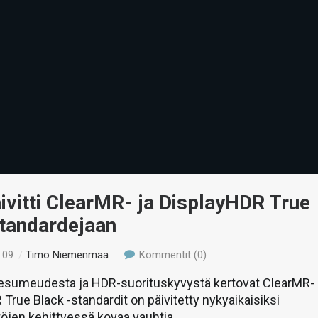
vitti ClearMR- ja DisplayHDR True
standardejaan
:09
/
Timo Niemenmaa
Kommentit (0)
ikesumeudesta ja HDR-suorituskyvystä kertovat ClearMR-
 True Black -standardit on päivitetty nykyaikaisiksi
töjen kehittyessä kovaa vauhtia.