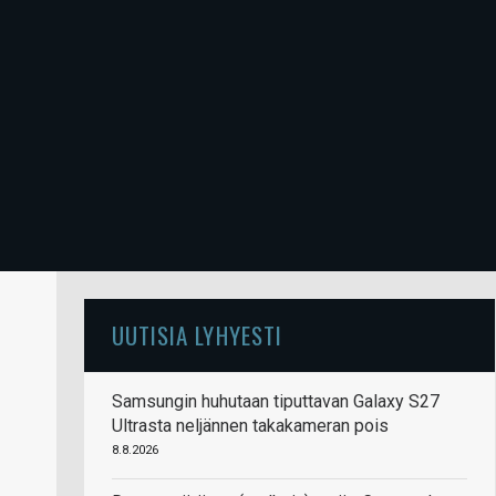
UUTISIA LYHYESTI
Samsungin huhutaan tiputtavan Galaxy S27
Ultrasta neljännen takakameran pois
8.8.2026