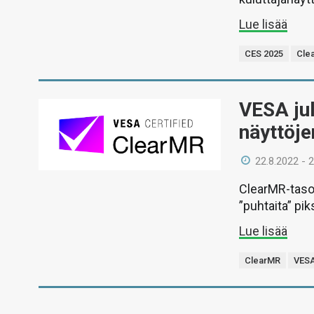
Lue lisää
CES 2025
Cle
VESA jul
näyttöje
22.8.2022 - 
ClearMR-taso
”puhtaita” pik
Lue lisää
ClearMR
VES