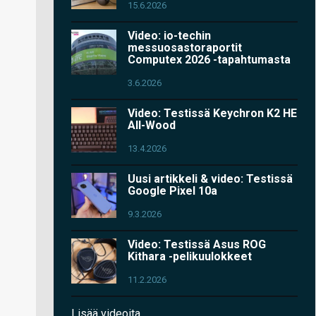
15.6.2026
Video: io-techin
messuosastoraportit
Computex 2026 -tapahtumasta
3.6.2026
Video: Testissä Keychron K2 HE
All-Wood
13.4.2026
Uusi artikkeli & video: Testissä
Google Pixel 10a
9.3.2026
Video: Testissä Asus ROG
Kithara -pelikuulokkeet
11.2.2026
Lisää videoita