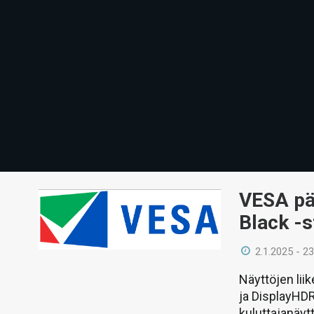
VESA päi
Black -
2.1.2025 - 23
Näyttöjen li
ja DisplayHDR
kuluttajanäyt