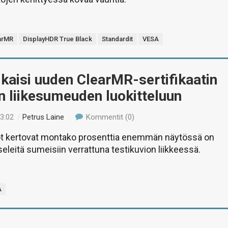
arMR
DisplayHDR True Black
Standardit
VESA
kaisi uuden ClearMR-sertifikaatin
n liikesumeuden luokitteluun
23:02
/
Petrus Laine
Kommentit (0)
t kertovat montako prosenttia enemmän näytössä on
seleitä sumeisiin verrattuna testikuvion liikkeessä.
A