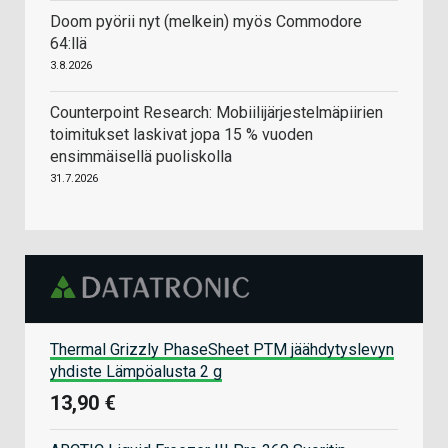
Doom pyörii nyt (melkein) myös Commodore
64:llä
3.8.2026
Counterpoint Research: Mobiilijärjestelmäpiirien
toimitukset laskivat jopa 15 % vuoden
ensimmäisellä puoliskolla
31.7.2026
Thermal Grizzly PhaseSheet PTM jäähdytyslevyn
yhdiste Lämpöalusta 2 g
13,90 €