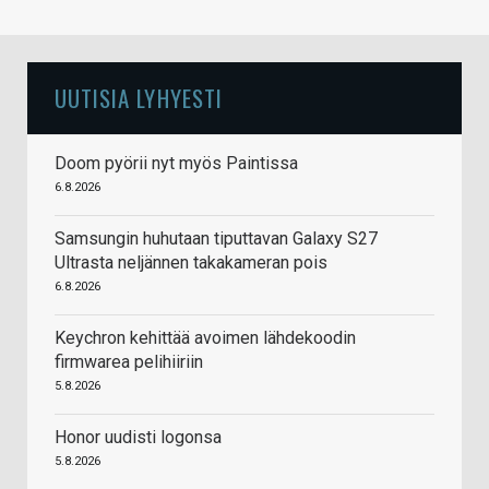
UUTISIA LYHYESTI
Doom pyörii nyt myös Paintissa
6.8.2026
Samsungin huhutaan tiputtavan Galaxy S27
Ultrasta neljännen takakameran pois
6.8.2026
Keychron kehittää avoimen lähdekoodin
firmwarea pelihiiriin
5.8.2026
Honor uudisti logonsa
5.8.2026