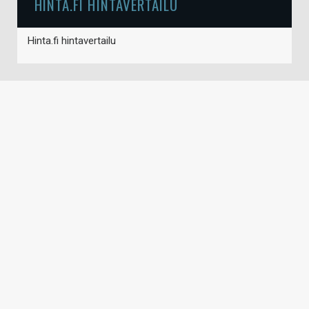
HINTA.FI HINTAVERTAILU
Hinta.fi hintavertailu