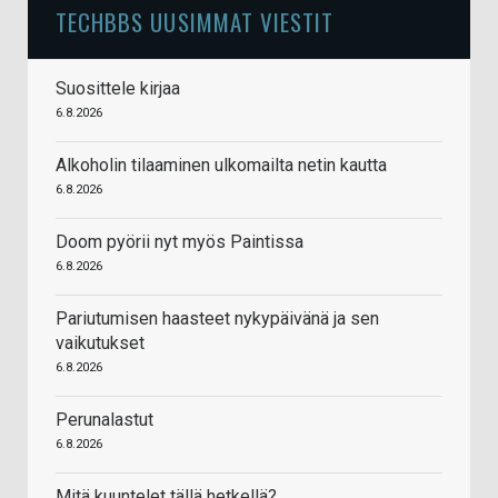
TECHBBS UUSIMMAT VIESTIT
Suosittele kirjaa
6.8.2026
Alkoholin tilaaminen ulkomailta netin kautta
6.8.2026
Doom pyörii nyt myös Paintissa
6.8.2026
Pariutumisen haasteet nykypäivänä ja sen
vaikutukset
6.8.2026
Perunalastut
6.8.2026
Mitä kuuntelet tällä hetkellä?