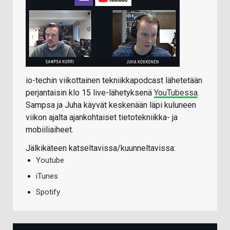
io-techin viikottainen tekniikkapodcast lähetetään
perjantaisin klo 15 live-lähetyksenä
YouTubessa
.
Sampsa ja Juha käyvät keskenään läpi kuluneen
viikon ajalta ajankohtaiset tietotekniikka- ja
mobiiliaiheet.
Jälkikäteen katseltavissa/kuunneltavissa:
Youtube
iTunes
Spotify