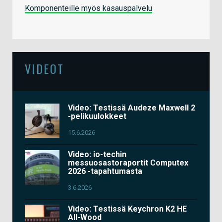
Komponenteille myös kasauspalvelu
VIDEOT
Video: Testissä Audeze Maxwell 2
-pelikuulokkeet
15.6.2026
Video: io-techin
messuosastoraportit Computex
2026 -tapahtumasta
3.6.2026
Video: Testissä Keychron K2 HE
All-Wood