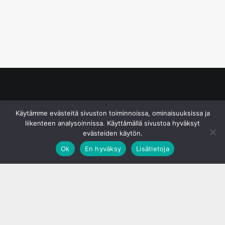
© S&J Media Oy
Käytämme evästeitä sivuston toiminnoissa, ominaisuuksissa ja
liikenteen analysoinnissa. Käyttämällä sivustoa hyväksyt
evästeiden käytön.
Ok
En hyväksy
Lisätietoja
;