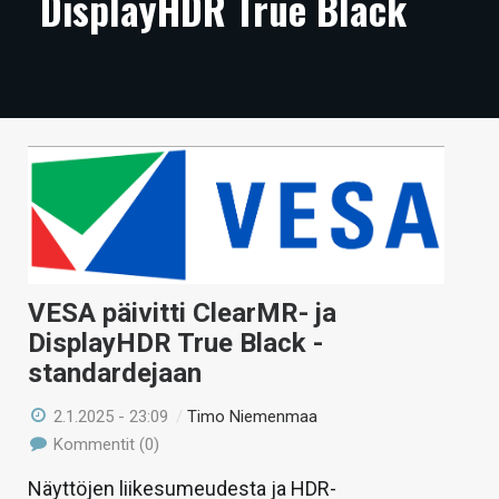
DisplayHDR True Black
ARTIKKELIT
VIDEOT
TECHBBS
TIETOA
HINTA.FI
KAUPPA
VESA päivitti ClearMR- ja
VAIHDA TEEMA
DisplayHDR True Black -
standardejaan
2.1.2025 - 23:09
/
Timo Niemenmaa
HAKU
Kommentit (0)
Näyttöjen liikesumeudesta ja HDR-