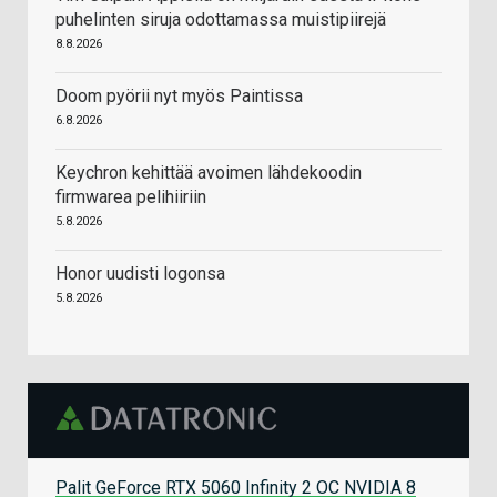
puhelinten siruja odottamassa muistipiirejä
8.8.2026
Doom pyörii nyt myös Paintissa
6.8.2026
Keychron kehittää avoimen lähdekoodin
firmwarea pelihiiriin
5.8.2026
Honor uudisti logonsa
5.8.2026
Palit GeForce RTX 5060 Infinity 2 OC NVIDIA 8