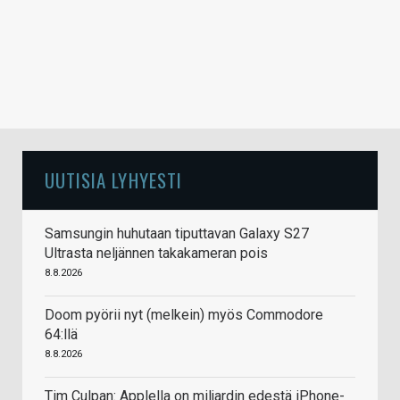
UUTISIA LYHYESTI
Samsungin huhutaan tiputtavan Galaxy S27
Ultrasta neljännen takakameran pois
8.8.2026
Doom pyörii nyt (melkein) myös Commodore
64:llä
8.8.2026
Tim Culpan: Applella on miljardin edestä iPhone-