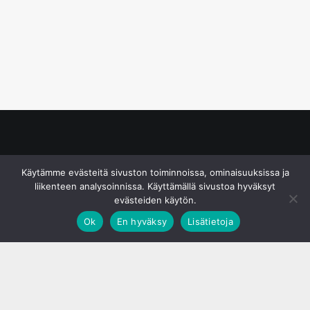
© S&J Media Oy
Käytämme evästeitä sivuston toiminnoissa, ominaisuuksissa ja
liikenteen analysoinnissa. Käyttämällä sivustoa hyväksyt
evästeiden käytön.
Ok
En hyväksy
Lisätietoja
;