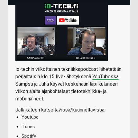
io-techin viikottainen tekniikkapodcast lähetetään
perjantaisin klo 15 live-lähetyksenä
YouTubessa
.
Sampsa ja Juha käyvät keskenään läpi kuluneen
viikon ajalta ajankohtaiset tietotekniikka- ja
mobiiliaiheet.
Jälkikäteen katseltavissa/kuunneltavissa:
Youtube
iTunes
Spotify