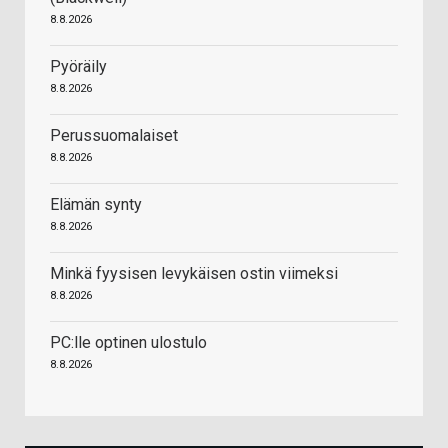
8.8.2026
Pyöräily
8.8.2026
Perussuomalaiset
8.8.2026
Elämän synty
8.8.2026
Minkä fyysisen levykäisen ostin viimeksi
8.8.2026
PC:lle optinen ulostulo
8.8.2026