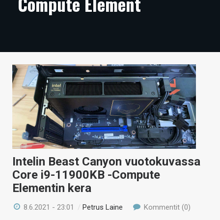
Compute Element
ARTIKKELIT
VIDEOT
TECHBBS
TIETOA
HINTA.FI
KAUPPA
VAIHDA TEEMA
Intelin Beast Canyon vuotokuvassa
Core i9-11900KB -Compute
HAKU
Elementin kera
8.6.2021 - 23:01
/
Petrus Laine
Kommentit (0)