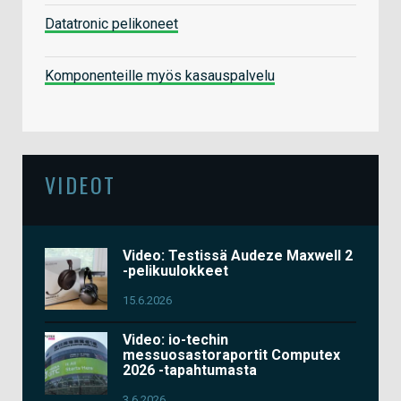
Datatronic pelikoneet
Komponenteille myös kasauspalvelu
VIDEOT
Video: Testissä Audeze Maxwell 2
-pelikuulokkeet
15.6.2026
Video: io-techin
messuosastoraportit Computex
2026 -tapahtumasta
3.6.2026