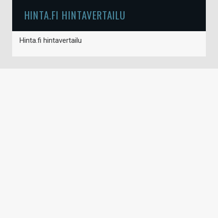
HINTA.FI HINTAVERTAILU
Hinta.fi hintavertailu