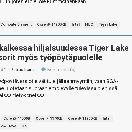
iruun joten ero ei ole kummoinenkaan.
Compute Element
Core i9-11900KB
Intel
NUC
Tiger Lake
i kaikessa hiljaisuudessa Tiger Lake
sorit myös työpöytäpuolelle
:34
/
Petrus Laine
Kommentit (6)
yöpöytäversiot eivät tule jälleenmyyntiin, vaan BGA-
ne juotetaan suoraan emolevylle tulevissa pienissä
issa tietokoneissa.
Core i5-11500B
Core i7-11700B
Core i9-11900KB
Intel
llow Cove
Xe