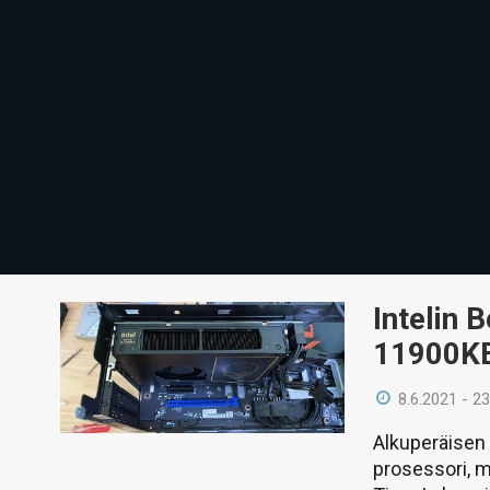
Intelin 
11900KB
8.6.2021 - 23
Alkuperäisen 
prosessori, m