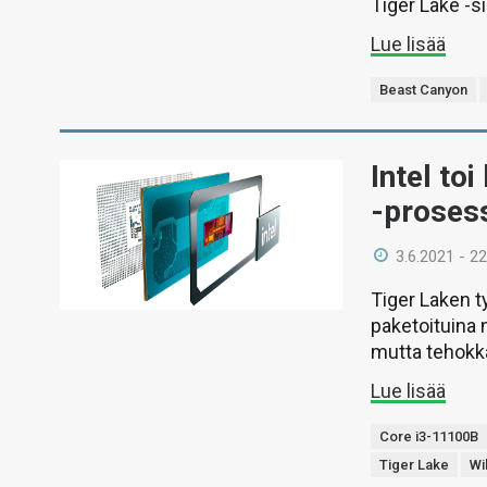
Tiger Lake -s
Lue lisää
Beast Canyon
Intel to
-proses
3.6.2021 - 22
Tiger Laken t
paketoituina 
mutta tehokka
Lue lisää
Core i3-11100B
Tiger Lake
Wi