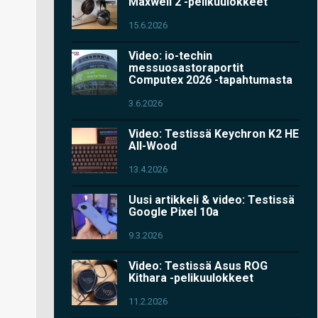
Maxwell 2 -pelikuulokkeet
15.6.2026
Video: io-techin
messuosastoraportit
Computex 2026 -tapahtumasta
3.6.2026
Video: Testissä Keychron K2 HE
All-Wood
13.4.2026
Uusi artikkeli & video: Testissä
Google Pixel 10a
9.3.2026
Video: Testissä Asus ROG
Kithara -pelikuulokkeet
11.2.2026