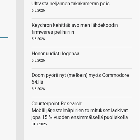
Ultrasta neljännen takakameran pois
6.8.2026
Keychron kehittää avoimen lähdekoodin
firmwarea pelihiiriin
5.8.2026
Honor uudisti logonsa
5.8.2026
Doom pyörii nyt (melkein) myös Commodore
64:llä
3.8.2026
Counterpoint Research:
Mobiilijärjestelmäpiirien toimitukset laskivat
jopa 15 % vuoden ensimmäisellä puoliskolla
31.7.2026