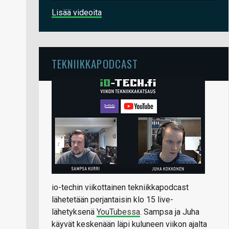
Lisää videoita
TEKNIIKKAPODCAST
io-techin viikottainen tekniikkapodcast
lähetetään perjantaisin klo 15 live-
lähetyksenä
YouTubessa
. Sampsa ja Juha
käyvät keskenään läpi kuluneen viikon ajalta