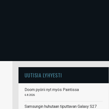
UUTISIA LYHYESTI
Doom pyörii nyt myös Paintissa
6.8.2026
Samsungin huhutaan tiputtavan Galaxy S27