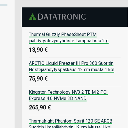
Thermal Grizzly PhaseSheet PTM
jäähdytyslevyn yhdiste Lämpöalusta 2 g
13,90 €
ARCTIC Liquid Freezer III Pro 360 Suoritin
Nestejäähdytyspakkaus 12 cm musta 1 kpl
75,90 €
Kingston Technology NV3 2 TB M.2 PCI
Express 4.0 NVMe 3D NAND
265,90 €
Thermalright Phantom Spirit 120 SE ARGB
Suoritin Ilmanjäähdytin 12 cm Musta 1 kpl