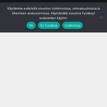
© S&J Media Oy
Käytämme evästeitä sivuston toiminnoissa, ominaisuuksissa ja
liikenteen analysoinnissa. Käyttämällä sivustoa hyväksyt
evästeiden käytön.
Ok
En hyväksy
Lisätietoja
;