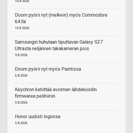
10.8.2026
Doom pyörii nyt (melkein) myös Commodore
64:llä
10.8.2026
Samsungin huhutaan tiputtavan Galaxy S27
Ultrasta neljännen takakameran pois
9.8.2026
Doom pyörii nyt myös Paintissa
6.8.2026
Keychron kehittää avoimen lähdekoodin
firmwarea pelihiiriin
5.8.2026
Honor uudisti logonsa
5.8.2026