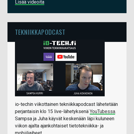
Lisää videoita
TEKNIIKKAPODCAST
io-techin viikottainen tekniikkapodcast lähetetään
perjantaisin klo 15 live-lähetyksenä
YouTubessa
.
Sampsa ja Juha käyvät keskenään läpi kuluneen
viikon ajalta ajankohtaiset tietotekniikka- ja
mobiiliaiheet.