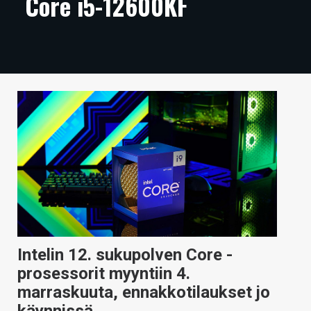
Core i5-12600KF
ARTIKKELIT
VIDEOT
TECHBBS
TIETOA
HINTA.FI
KAUPPA
VAIHDA TEEMA
Intelin 12. sukupolven Core -
HAKU
prosessorit myyntiin 4.
marraskuuta, ennakkotilaukset jo