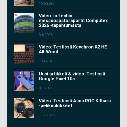
15.6.2026
Video: io-techin
messuosastoraportit Computex
2026 -tapahtumasta
3.6.2026
Video: Testissä Keychron K2 HE
All-Wood
13.4.2026
Uusi artikkeli & video: Testissä
Google Pixel 10a
9.3.2026
Video: Testissä Asus ROG Kithara
-pelikuulokkeet
11.2.2026