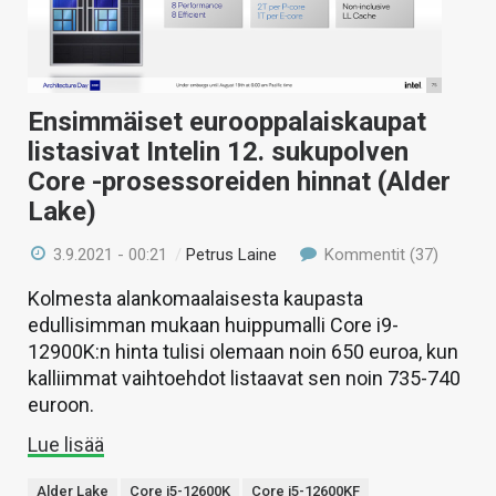
Ensimmäiset eurooppalaiskaupat
listasivat Intelin 12. sukupolven
Core -prosessoreiden hinnat (Alder
Lake)
3.9.2021 - 00:21
/
Petrus Laine
Kommentit (37)
Kolmesta alankomaalaisesta kaupasta
edullisimman mukaan huippumalli Core i9-
12900K:n hinta tulisi olemaan noin 650 euroa, kun
kalliimmat vaihtoehdot listaavat sen noin 735-740
euroon.
Lue lisää
Alder Lake
Core i5-12600K
Core i5-12600KF