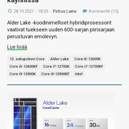
käynnissä
28.10.2021 - 18:35
/
Petrus Laine
Kommentit (15)
Alder Lake -koodinimelliset hybridiprosessorit
vaativat tuekseen uuden 600-sarjan piirisarjaan
perustuvan emolevyn.
Lue lisää
12. sukupolven Core
Alder Lake
Core i5-12600K
Core i5-12600KF
Core i7-12700K
Core i7-12700KF
Core i9-12900K
Core i9-12900KF
Intel