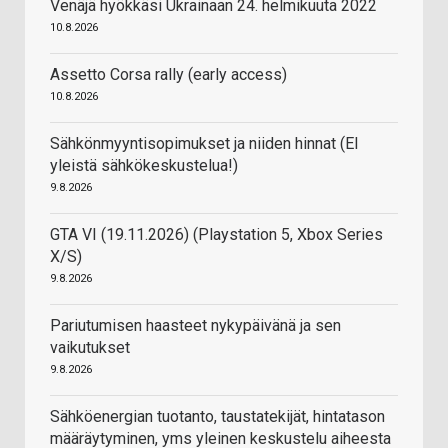
Venäjä hyökkäsi Ukrainaan 24. helmikuuta 2022
10.8.2026
Assetto Corsa rally (early access)
10.8.2026
Sähkönmyyntisopimukset ja niiden hinnat (EI
yleistä sähkökeskustelua!)
9.8.2026
GTA VI (19.11.2026) (Playstation 5, Xbox Series
X/S)
9.8.2026
Pariutumisen haasteet nykypäivänä ja sen
vaikutukset
9.8.2026
Sähköenergian tuotanto, taustatekijät, hintatason
määräytyminen, yms yleinen keskustelu aiheesta