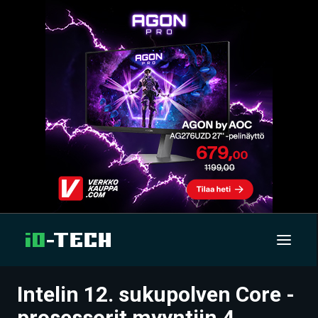
Intelin 12. sukupolven Core -
UUTISET
prosessorit myyntiin 4.