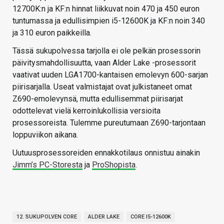
12700K:n ja KF:n hinnat liikkuvat noin 470 ja 450 euron
tuntumassa ja edullisimpien i5-12600K ja KF:n noin 340
ja 310 euron paikkeilla.
Tässä sukupolvessa tarjolla ei ole pelkän prosessorin
päivitysmahdollisuutta, vaan Alder Lake -prosessorit
vaativat uuden LGA1700-kantaisen emolevyn 600-sarjan
piirisarjalla. Useat valmistajat ovat julkistaneet omat
Z690-emolevynsä, mutta edullisemmat piirisarjat
odottelevat vielä kerroinlukollisia versioita
prosessoreista. Tulemme pureutumaan Z690-tarjontaan
loppuviikon aikana.
Uutuusprosessoreiden ennakkotilaus onnistuu ainakin
Jimm’s PC-Storesta
ja
ProShopista
.
12. SUKUPOLVEN CORE
ALDER LAKE
CORE I5-12600K