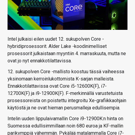
Intel julkaisi eilen uudet 12. sukupolven Core -
hybridiprosessorit. Alder Lake -koodinimelliset
prosessorit julkaistaan myyntiin 4. marraskuuta, mutta ne
ovat jo nyt ennakkotilattavissa.
12. sukupolven Core -mallisto koostuu tässä vaiheessa
yksinomaan kerroinlukottomista K-sarjan malleista.
Ennakkotilattavissa ovat Core i5-12600K(F), i7-
12700K(F) ja i9-12900K(F). F-merkinnällä varustetuista
prosessoreista on poistettu integroitu Xe-grafiikkaohjain
käytöstä ja ne ovat hieman perusmalleja edullisempia.
Intelin uuden lippulaivamallin Core i9-12900K:n hinta on
Suomessa edullisimmillaan noin 680 euroa ja KF-mallin
parikymppiä vähemmän. Pykälää matalammalla Core i7-