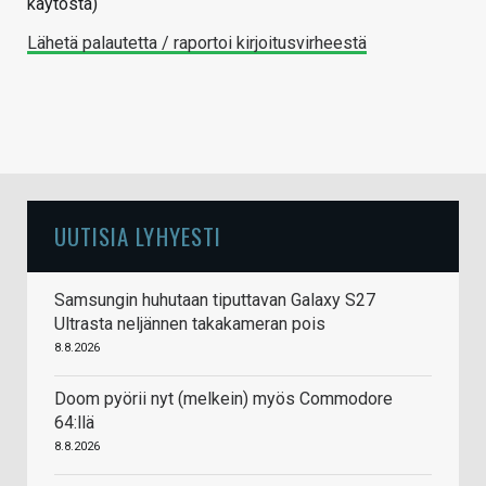
käytöstä)
Lähetä palautetta / raportoi kirjoitusvirheestä
UUTISIA LYHYESTI
Samsungin huhutaan tiputtavan Galaxy S27
Ultrasta neljännen takakameran pois
8.8.2026
Doom pyörii nyt (melkein) myös Commodore
64:llä
8.8.2026