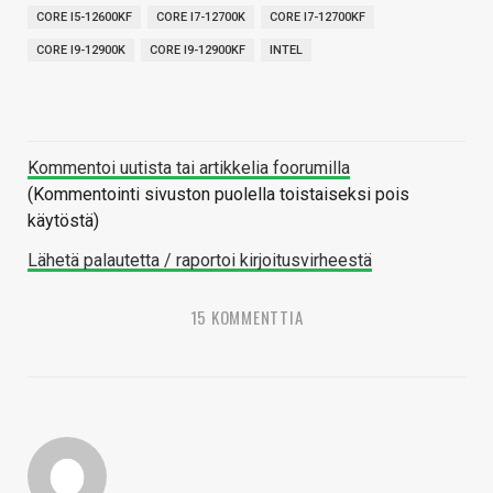
CORE I5-12600KF
CORE I7-12700K
CORE I7-12700KF
CORE I9-12900K
CORE I9-12900KF
INTEL
Kommentoi uutista tai artikkelia foorumilla
(Kommentointi sivuston puolella toistaiseksi pois
käytöstä)
Lähetä palautetta / raportoi kirjoitusvirheestä
15 KOMMENTTIA