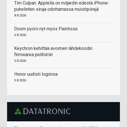
Tim Culpan: Applella on miljardin edestä iPhone-
puhelinten siruja odottamassa muistipiirejä
8.8.2026
Doom pyörii nyt myös Paintissa
6.8.2026
Keychron kehittää avoimen lähdekoodin
firmwarea pelihiiriin
5.8.2026
Honor uudisti logonsa
5.8.2026