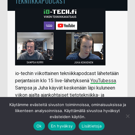
TEKNIIKKAPODCAST
io-techin viikottainen tekniikkapodcast lähetetään
perjantaisin klo 15 live-lähetyksenä
YouTubessa
.
Sampsa ja Juha käyvät keskenään läpi kuluneen
viikon ajalta ajankohtaiset tietotekniikka- ja
mobiiliaiheet.
Käytämme evästeitä sivuston toiminnoissa, ominaisuuksissa ja
liikenteen analysoinnissa. Käyttämällä sivustoa hyväksyt
Jälkikäteen katseltavissa/kuunneltavissa:
evästeiden käytön.
Youtube
Ok
En hyväksy
Lisätietoja
iTunes