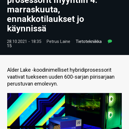
ARTIKKELIT
marraskuuta,
ennakkotilaukset jo
VIDEOT
käynnissä
TECHBBS
28.10.2021 - 18:35
Petrus Laine
Tietotekniikka
TIETOA
15
HINTA.FI
KAUPPA
Alder Lake -koodinimelliset hybridiprosessorit
vaativat tuekseen uuden 600-sarjan piirisarjaan
VAIHDA TEEMA
perustuvan emolevyn.
HAKU