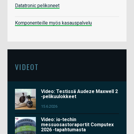
Datatronic pelikoneet
Komponenteille myös kasauspalvelu
VIDEOT
Video: Testissä Audeze Maxwell 2
-pelikuulokkeet
15.6.2026
Video: io-techin
messuosastoraportit Computex
2026 -tapahtumasta