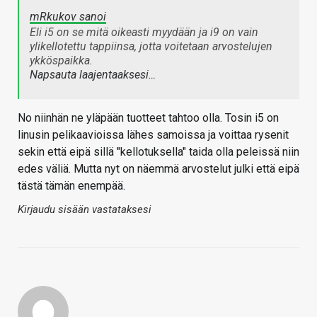
mRkukov sanoi
Eli i5 on se mitä oikeasti myydään ja i9 on vain
ylikellotettu tappiinsa, jotta voitetaan arvostelujen
ykköspaikka.
Napsauta laajentaaksesi…
No niinhän ne yläpään tuotteet tahtoo olla. Tosin i5 on
linusin pelikaavioissa lähes samoissa ja voittaa rysenit
sekin että eipä sillä "kellotuksella" taida olla peleissä niin
edes väliä. Mutta nyt on näemmä arvostelut julki että eipä
tästä tämän enempää.
Kirjaudu sisään vastataksesi