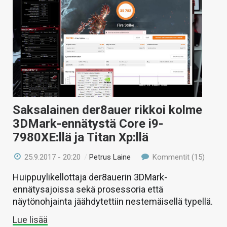
Saksalainen der8auer rikkoi kolme
3DMark-ennätystä Core i9-
7980XE:llä ja Titan Xp:llä
25.9.2017 - 20:20
/
Petrus Laine
Kommentit (15)
Huippuylikellottaja der8auerin 3DMark-
ennätysajoissa sekä prosessoria että
näytönohjainta jäähdytettiin nestemäisellä typellä.
Lue lisää