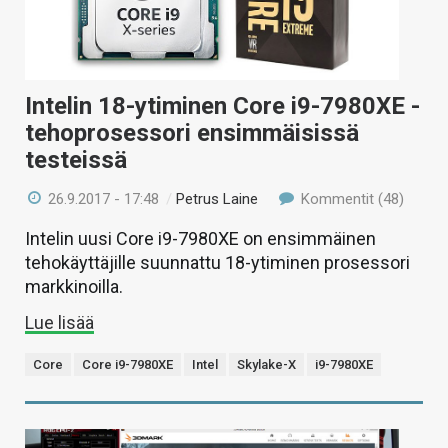
KAUPPA
VAIHDA TEEMA
Intelin 18-ytiminen Core i9-7980XE -
tehoprosessori ensimmäisissä
testeissä
HAKU
26.9.2017 - 17:48
/
Petrus Laine
Kommentit (48)
Intelin uusi Core i9-7980XE on ensimmäinen
tehokäyttäjille suunnattu 18-ytiminen prosessori
markkinoilla.
Lue lisää
Core
Core i9-7980XE
Intel
Skylake-X
i9-7980XE