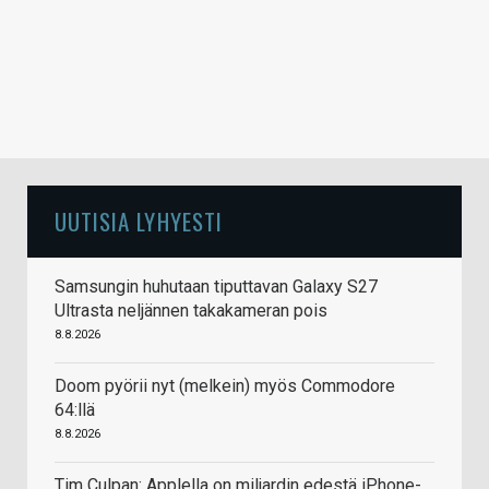
UUTISIA LYHYESTI
Samsungin huhutaan tiputtavan Galaxy S27
Ultrasta neljännen takakameran pois
8.8.2026
Doom pyörii nyt (melkein) myös Commodore
64:llä
8.8.2026
Tim Culpan: Applella on miljardin edestä iPhone-