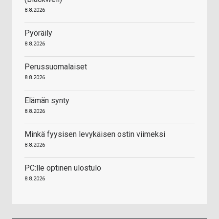
8.8.2026
Pyöräily
8.8.2026
Perussuomalaiset
8.8.2026
Elämän synty
8.8.2026
Minkä fyysisen levykäisen ostin viimeksi
8.8.2026
PC:lle optinen ulostulo
8.8.2026