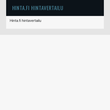
HINTA.FI HINTAVERTAILU
Hinta.fi hintavertailu