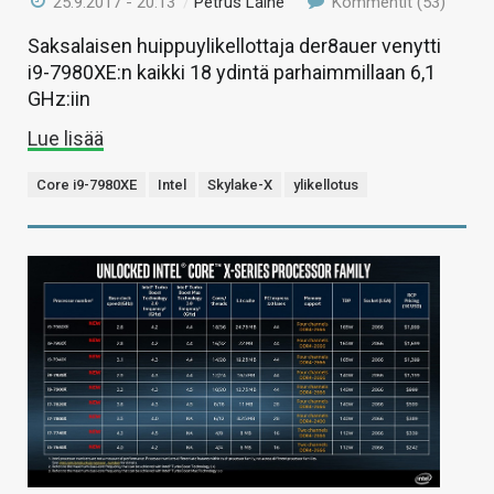
25.9.2017 - 20:13
/
Petrus Laine
Kommentit (53)
Saksalaisen huippuylikellottaja der8auer venytti
i9-7980XE:n kaikki 18 ydintä parhaimmillaan 6,1
GHz:iin
Lue lisää
Core i9-7980XE
Intel
Skylake-X
ylikellotus