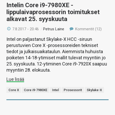
Intelin Core i9-7980XE -
lippulaivaprosessorin toimitukset
alkavat 25. syyskuuta
7.8.2017 - 20:46
/
Petrus Laine
Kommentit (12)
Intel on paljastanut Skylake-X HCC -siruun
perustuvien Core X -prosessoreiden tekniset
tiedot ja julkaisuaikataulun. Aiemmista huhuista
poiketen 14-18-ytimiset mallit tulevat myyntiin jo
25. syyskuuta. 12-ytiminen Core i9-7920X saapuu
myyntiin 28. elokuuta.
Lue lisää
Core X
Core i9-7980XE
Intel
Prosessorit
Skylake-X