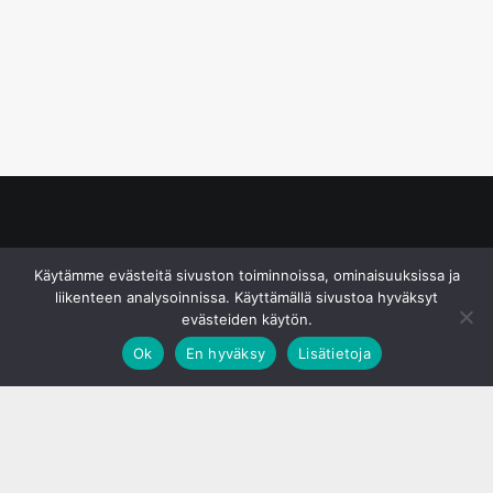
© S&J Media Oy
Käytämme evästeitä sivuston toiminnoissa, ominaisuuksissa ja
liikenteen analysoinnissa. Käyttämällä sivustoa hyväksyt
evästeiden käytön.
Ok
En hyväksy
Lisätietoja
;