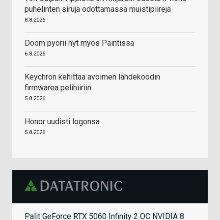
puhelinten siruja odottamassa muistipiirejä
8.8.2026
Doom pyörii nyt myös Paintissa
6.8.2026
Keychron kehittää avoimen lähdekoodin
firmwarea pelihiiriin
5.8.2026
Honor uudisti logonsa
5.8.2026
Palit GeForce RTX 5060 Infinity 2 OC NVIDIA 8