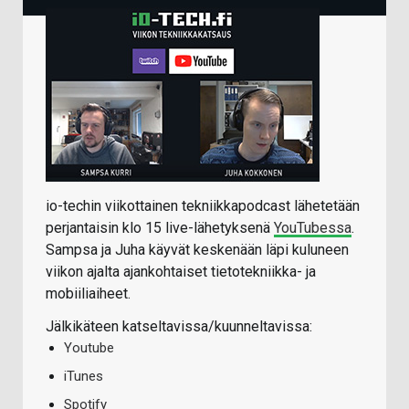
io-techin viikottainen tekniikkapodcast lähetetään
perjantaisin klo 15 live-lähetyksenä
YouTubessa
.
Sampsa ja Juha käyvät keskenään läpi kuluneen
viikon ajalta ajankohtaiset tietotekniikka- ja
mobiiliaiheet.
Jälkikäteen katseltavissa/kuunneltavissa:
Youtube
iTunes
Spotify