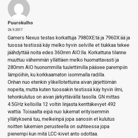
Puurokulho
26.9.2017
Gamers Nexus testas korkattuja 7980XE:tä ja 7960X:ää ja
tuossa testissä käy melko hyvin selville et tiukkaa tekee
jäähdyttää noita edes 360mm AIO:lla. Korkattuna tilanne
muuttuu vähemmän yllättäen melko huomattavasti ja
280mm AIO huonommilla tuulettimilla pääsee parempiin
lämpöihin, ku korkkaamaton isommalla radilla.
Onhan nuo etenkin ylikellotettuina aivan järjettömän
nopeita, mutta kuten tuossakin testissä käy hyvin ilmi,
tehonkulutus on aivan järkyttävällä tasolla. GN mittas
4.5GHz kelloilla 12 voltin linjasta kenttäkevyet 492
wattia. Toisaalta eipä nuo lukemat erityisemmin
yllätyksenä tuu, melkeinpä jopa sanosin et kulutus
noitten lukemien perusteella on suhteessa jopa
pienempi kun mitä LCC-kivet anto odottaa.