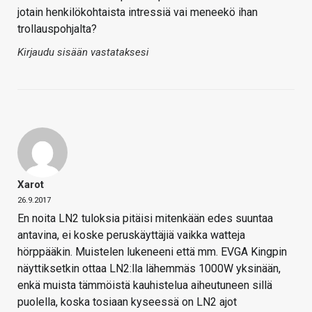
jotain henkilökohtaista intressiä vai meneekö ihan
trollauspohjalta?
Kirjaudu sisään vastataksesi
Xarot
26.9.2017
En noita LN2 tuloksia pitäisi mitenkään edes suuntaa
antavina, ei koske peruskäyttäjiä vaikka watteja
hörppääkin. Muistelen lukeneeni että mm. EVGA Kingpin
näyttiksetkin ottaa LN2:lla lähemmäs 1000W yksinään,
enkä muista tämmöistä kauhistelua aiheutuneen sillä
puolella, koska tosiaan kyseessä on LN2 ajot