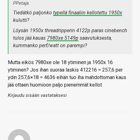
PPetaja
Tiedätkö paljonko
typellä finaaliin kellotettu 1950x
kulutti?
Löysän 1950x threadripperin 4122p paras cinebench
tulos jää kauas
7980xe 5149p
saavutuksesta,
kummanko perf/watt on parempi?
Mutta eikös 7980xe ole 18 ytiminen ja 1950x 16
ytiminen? Jos ihan suoraa laskis 412216 = 257,6 per
ydin 257,6×18 = 4636 eihän tuo iha mahdottoman kaus
jää ottaen huomioon paljo pienemmät kellot.
Kirjaudu sisään vastataksesi