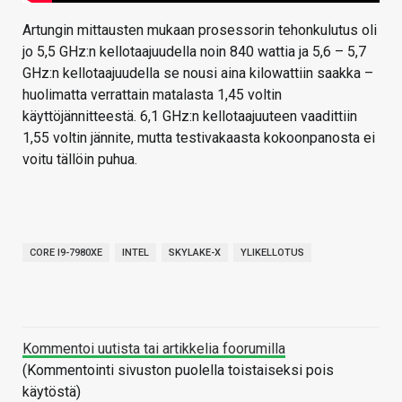
Artungin mittausten mukaan prosessorin tehonkulutus oli
jo 5,5 GHz:n kellotaajuudella noin 840 wattia ja 5,6 – 5,7
GHz:n kellotaajuudella se nousi aina kilowattiin saakka –
huolimatta verrattain matalasta 1,45 voltin
käyttöjännitteestä. 6,1 GHz:n kellotaajuuteen vaadittiin
1,55 voltin jännite, mutta testivakaasta kokoonpanosta ei
voitu tällöin puhua.
CORE I9-7980XE
INTEL
SKYLAKE-X
YLIKELLOTUS
Kommentoi uutista tai artikkelia foorumilla
(Kommentointi sivuston puolella toistaiseksi pois
käytöstä)