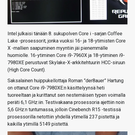
Intel julkaisi tänään 8. sukupolven Core i -sarjan Coffee
Lake -prosessorit, jonka vuoksi 16- ja 18-ytimisten Core
X -mallien saapuminen myyntiin jäi pienemmälle
huomiolle. 16-ytiminen Core i9-7960X ja 18-ytiminen i9-
7980XE perustuvat Skylake-X-arkkitehtuurin HCC-siruun
(High Core Count).
Saksalainen huippukellottaja Roman ”der8auer” Hartung
on ottanut Core i9-7980XE:n käsittelyynsä heti
tuoreeltaan ja kurittanut sen nestemäisen typen voimalla
peräti 6,1 GHz:iin. Testivakaana prosessoria ajettiin noin
5,6 GHz:n tuntumassa, jolloin Cinebench R15 -testissä
prosessorilla netottiin yhdellä ytimellä 237 pistettä ja
kaikilla ytimillä 5149 pistettä.