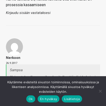
prosessia kasaamiseen
Kirjaudu sisään vastataksesi
Nerkoon
26.9.2017
Sampsa
Kai ne tahnalla on, vaikea kuvitella että olisi kaksi eri
Käytämme evästeitä sivuston toiminnoissa, ominaisuuksissa ja
prosessia kasaamiseen
liikenteen analysoinnissa. Käyttämällä sivustoa hyväksyt
evästeiden käytön.
Tuo on kyllä laiskuutta. Eikös Intel perustellut tahnaa sillä,
Ok
En hyväksy
Lisätietoja
että liian pienen piirin juottaminen voi hajottaa sen. Nuo