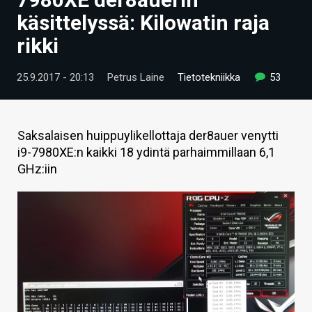
ARTIKKELIT
käsittelyssä: Kilowatin raja
rikki
VIDEOT
TECHBBS
25.9.2017 - 20:13
Petrus Laine
Tietotekniikka
53
TIETOA
HINTA.FI
Saksalaisen huippuylikellottaja der8auer venytti
i9-7980XE:n kaikki 18 ydintä parhaimmillaan 6,1
KAUPPA
GHz:iin
VAIHDA TEEMA
HAKU