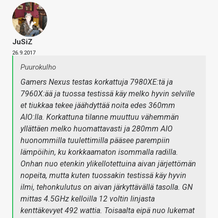
JuSiZ
26.9.2017
Puurokulho
Gamers Nexus testas korkattuja 7980XE:tä ja
7960X:ää ja tuossa testissä käy melko hyvin selville
et tiukkaa tekee jäähdyttää noita edes 360mm
AIO:lla. Korkattuna tilanne muuttuu vähemmän
yllättäen melko huomattavasti ja 280mm AIO
huonommilla tuulettimilla pääsee parempiin
lämpöihin, ku korkkaamaton isommalla radilla.
Onhan nuo etenkin ylikellotettuina aivan järjettömän
nopeita, mutta kuten tuossakin testissä käy hyvin
ilmi, tehonkulutus on aivan järkyttävällä tasolla. GN
mittas 4.5GHz kelloilla 12 voltin linjasta
kenttäkevyet 492 wattia. Toisaalta eipä nuo lukemat