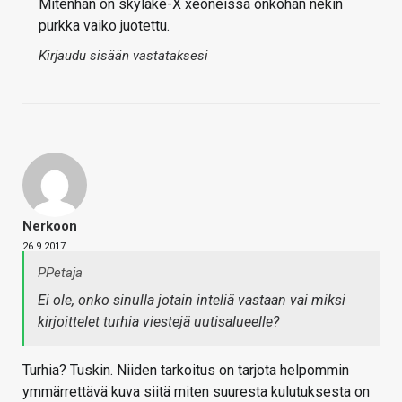
Mitenhän on skylake-X xeoneissa onkohan nekin
purkka vaiko juotettu.
Kirjaudu sisään vastataksesi
Nerkoon
26.9.2017
PPetaja
Ei ole, onko sinulla jotain inteliä vastaan vai miksi
kirjoittelet turhia viestejä uutisalueelle?
Turhia? Tuskin. Niiden tarkoitus on tarjota helpommin
ymmärrettävä kuva siitä miten suuresta kulutuksesta on