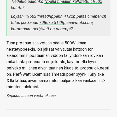
Tiedätkö paljonko
typellä finaaliin kellotettu 1950x
kulutti?
Löysän 1950x threadripperin 4122p paras cinebench
tulos jää kauas
7980xe 5149p
saavutuksesta,
kummanko perf/watt on parempi?
Tuon prossun saa vetään päälle 500W ilman
nestetyppeekin, jos jaksat vaivautua kattoon ton
aikasemmin postaaman videon tai yhdenkään revikan
mikä tästä prossusta on julkastu, käy todella hyvin
selväks millanen aivan tautinen kiuas toi prossu oikeesti
on. Perf/watt lukemissa Threadripper pyyhkii Skylake
X:llä lattiaa, aivan sama miten paljon alkaa vänkään ln2-
miesten tuloksista.
Kirjaudu sisään vastataksesi