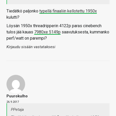
Tiedätkö paljonko
typellä finaaliin kellotettu 1950x
kulutti?
Löysän 1950x threadripperin 4122p paras cinebench
tulos jää kauas
7980xe 5149p
saavutuksesta, kummanko
perf/watt on parempi?
Kirjaudu sisään vastataksesi
Puurokulho
26.9.2017
PPetaja