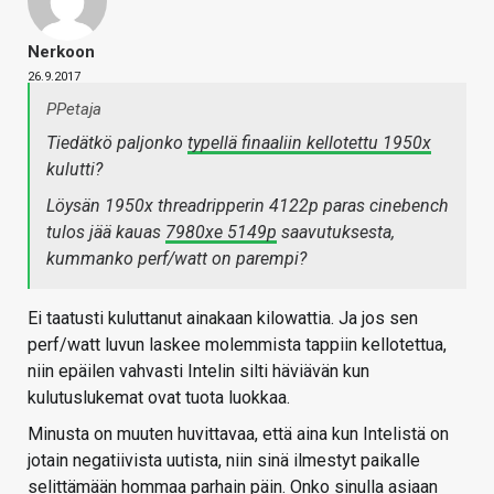
Nerkoon
26.9.2017
PPetaja
Tiedätkö paljonko
typellä finaaliin kellotettu 1950x
kulutti?
Löysän 1950x threadripperin 4122p paras cinebench
tulos jää kauas
7980xe 5149p
saavutuksesta,
kummanko perf/watt on parempi?
Ei taatusti kuluttanut ainakaan kilowattia. Ja jos sen
perf/watt luvun laskee molemmista tappiin kellotettua,
niin epäilen vahvasti Intelin silti häviävän kun
kulutuslukemat ovat tuota luokkaa.
Minusta on muuten huvittavaa, että aina kun Intelistä on
jotain negatiivista uutista, niin sinä ilmestyt paikalle
selittämään hommaa parhain päin. Onko sinulla asiaan