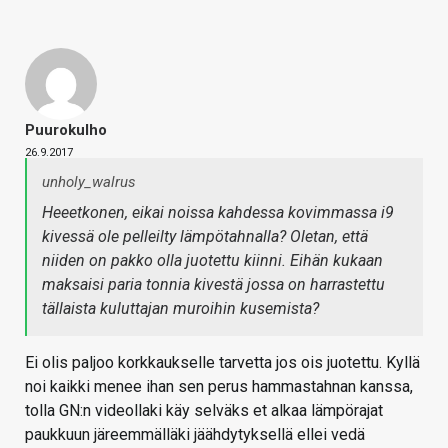
Puurokulho
26.9.2017
unholy_walrus
Heeetkonen, eikai noissa kahdessa kovimmassa i9
kivessä ole pelleilty lämpötahnalla? Oletan, että
niiden on pakko olla juotettu kiinni. Eihän kukaan
maksaisi paria tonnia kivestä jossa on harrastettu
tällaista kuluttajan muroihin kusemista?
Ei olis paljoo korkkaukselle tarvetta jos ois juotettu. Kyllä
noi kaikki menee ihan sen perus hammastahnan kanssa,
tolla GN:n videollaki käy selväks et alkaa lämpörajat
paukkuun järeemmälläki jäähdytyksellä ellei vedä