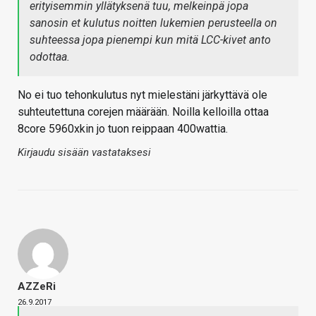
erityisemmin yllätyksenä tuu, melkeinpä jopa
sanosin et kulutus noitten lukemien perusteella on
suhteessa jopa pienempi kun mitä LCC-kivet anto
odottaa.
No ei tuo tehonkulutus nyt mielestäni järkyttävä ole
suhteutettuna corejen määrään. Noilla kelloilla ottaa
8core 5960xkin jo tuon reippaan 400wattia.
Kirjaudu sisään vastataksesi
AZZeRi
26.9.2017