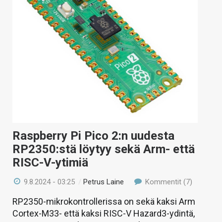
KAUPPA
VAIHDA TEEMA
HAKU
Raspberry Pi Pico 2:n uudesta
RP2350:stä löytyy sekä Arm- että
RISC-V-ytimiä
9.8.2024 - 03:25
/
Petrus Laine
Kommentit (7)
RP2350-mikrokontrollerissa on sekä kaksi Arm
Cortex-M33- että kaksi RISC-V Hazard3-ydintä,