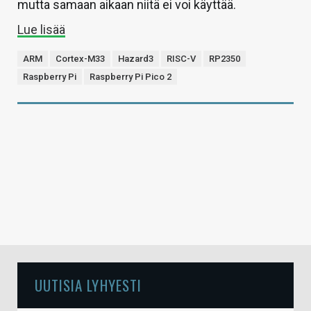
mutta samaan aikaan niitä ei voi käyttää.
Lue lisää
ARM
Cortex-M33
Hazard3
RISC-V
RP2350
Raspberry Pi
Raspberry Pi Pico 2
UUTISIA LYHYESTI