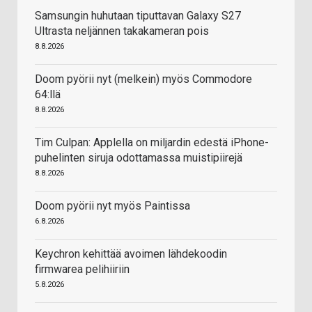
Samsungin huhutaan tiputtavan Galaxy S27
Ultrasta neljännen takakameran pois
8.8.2026
Doom pyörii nyt (melkein) myös Commodore
64:llä
8.8.2026
Tim Culpan: Applella on miljardin edestä iPhone-
puhelinten siruja odottamassa muistipiirejä
8.8.2026
Doom pyörii nyt myös Paintissa
6.8.2026
Keychron kehittää avoimen lähdekoodin
firmwarea pelihiiriin
5.8.2026