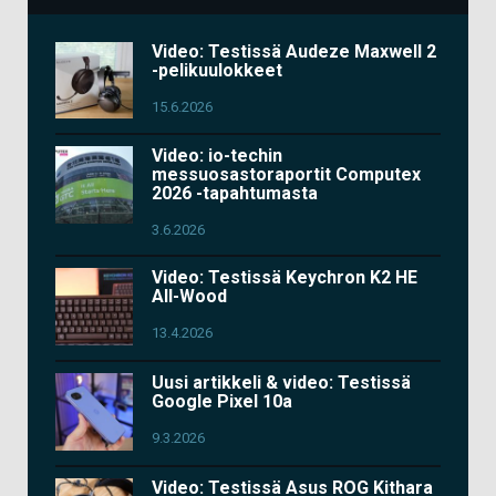
Video: Testissä Audeze Maxwell 2
-pelikuulokkeet
15.6.2026
Video: io-techin
messuosastoraportit Computex
2026 -tapahtumasta
3.6.2026
Video: Testissä Keychron K2 HE
All-Wood
13.4.2026
Uusi artikkeli & video: Testissä
Google Pixel 10a
9.3.2026
Video: Testissä Asus ROG Kithara