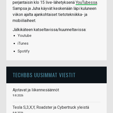
perjantaisin klo 15 live-lähetyksenä
YouTubessa
.
Sampsa ja Juha käyvät keskenään läpi kuluneen
viikon ajalta ajankohtaiset tietotekniikka- ja
mobiiliaiheet.
Jälkikäteen katseltavissa/kuunneltavissa:
Youtube
iTunes
Spotify
TECHBBS UUSIMMAT VIESTIT
Ajotavat ja liikennesäännöt
9.8.2026
Tesla S,3,X,Y, Roadster ja Cybertruck yleistä
9.8.2026