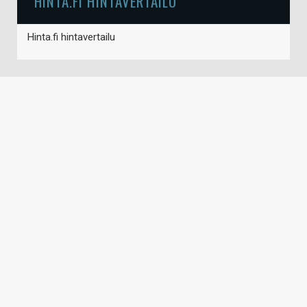
HINTA.FI HINTAVERTAILU
Hinta.fi hintavertailu