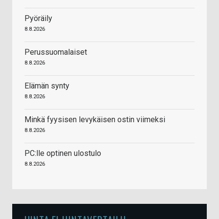
Pyöräily
8.8.2026
Perussuomalaiset
8.8.2026
Elämän synty
8.8.2026
Minkä fyysisen levykäisen ostin viimeksi
8.8.2026
PC:lle optinen ulostulo
8.8.2026