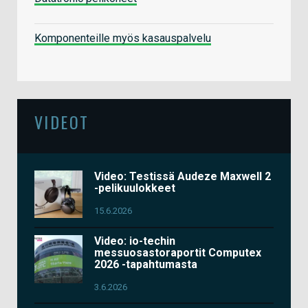
Komponenteille myös kasauspalvelu
VIDEOT
Video: Testissä Audeze Maxwell 2
-pelikuulokkeet
15.6.2026
Video: io-techin
messuosastoraportit Computex
2026 -tapahtumasta
3.6.2026