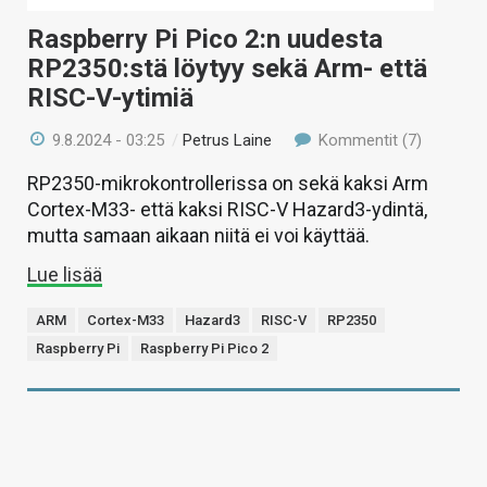
Raspberry Pi Pico 2:n uudesta
RP2350:stä löytyy sekä Arm- että
RISC-V-ytimiä
9.8.2024 - 03:25
/
Petrus Laine
Kommentit (7)
RP2350-mikrokontrollerissa on sekä kaksi Arm
Cortex-M33- että kaksi RISC-V Hazard3-ydintä,
mutta samaan aikaan niitä ei voi käyttää.
Lue lisää
ARM
Cortex-M33
Hazard3
RISC-V
RP2350
Raspberry Pi
Raspberry Pi Pico 2