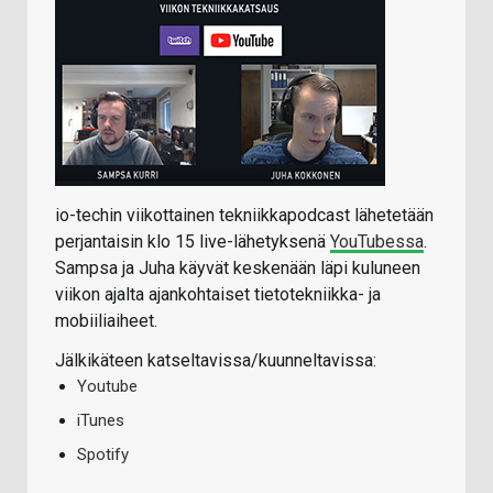
io-techin viikottainen tekniikkapodcast lähetetään
perjantaisin klo 15 live-lähetyksenä
YouTubessa
.
Sampsa ja Juha käyvät keskenään läpi kuluneen
viikon ajalta ajankohtaiset tietotekniikka- ja
mobiiliaiheet.
Jälkikäteen katseltavissa/kuunneltavissa:
Youtube
iTunes
Spotify