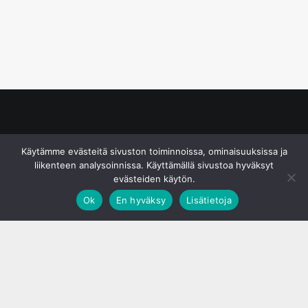
© S&J Media Oy
Käytämme evästeitä sivuston toiminnoissa, ominaisuuksissa ja
liikenteen analysoinnissa. Käyttämällä sivustoa hyväksyt
evästeiden käytön.
Ok
En hyväksy
Lisätietoja
;