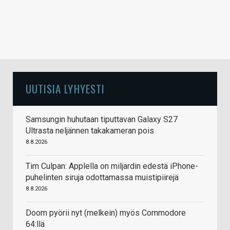
UUTISIA LYHYESTI
Samsungin huhutaan tiputtavan Galaxy S27
Ultrasta neljännen takakameran pois
8.8.2026
Tim Culpan: Applella on miljardin edestä iPhone-
puhelinten siruja odottamassa muistipiirejä
8.8.2026
Doom pyörii nyt (melkein) myös Commodore
64:llä