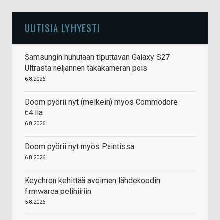
UUTISIA LYHYESTI
Samsungin huhutaan tiputtavan Galaxy S27
Ultrasta neljännen takakameran pois
6.8.2026
Doom pyörii nyt (melkein) myös Commodore
64:llä
6.8.2026
Doom pyörii nyt myös Paintissa
6.8.2026
Keychron kehittää avoimen lähdekoodin
firmwarea pelihiiriin
5.8.2026