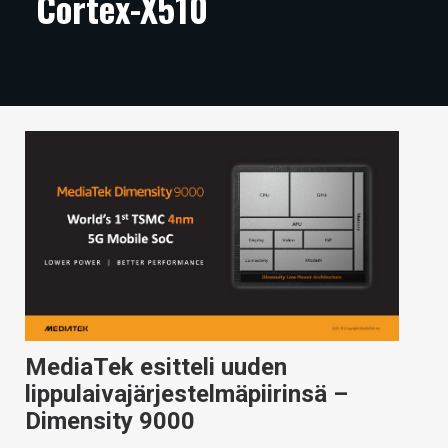
Cortex-X510
ARTIKKELIT
VIDEOT
TECHBBS
TIETOA
HINTA.FI
KAUPPA
VAIHDA TEEMA
MediaTek esitteli uuden
HAKU
lippulaivajärjestelmäpiirinsä –
Dimensity 9000