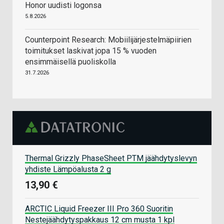
Honor uudisti logonsa
5.8.2026
Counterpoint Research: Mobiilijärjestelmäpiirien
toimitukset laskivat jopa 15 % vuoden
ensimmäisellä puoliskolla
31.7.2026
Thermal Grizzly PhaseSheet PTM jäähdytyslevyn
yhdiste Lämpöalusta 2 g
13,90 €
ARCTIC Liquid Freezer III Pro 360 Suoritin
Nestejäähdytyspakkaus 12 cm musta 1 kpl