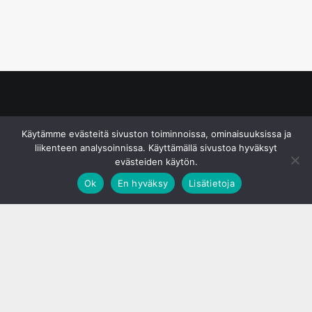
© S&J Media Oy
Käytämme evästeitä sivuston toiminnoissa, ominaisuuksissa ja
liikenteen analysoinnissa. Käyttämällä sivustoa hyväksyt
evästeiden käytön.
Ok
En hyväksy
Lisätietoja
;