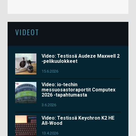
VIDEOT
Video: Testissä Audeze Maxwell 2
-pelikuulokkeet
15.6.2026
Video: io-techin
messuosastoraportit Computex
2026 -tapahtumasta
3.6.2026
Video: Testissä Keychron K2 HE
All-Wood
13.4.2026