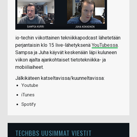
io-techin viikottainen tekniikkapodcast lähetetään
perjantaisin klo 15 live-lähetyksenä
YouTubessa
.
Sampsa ja Juha käyvät keskenään läpi kuluneen
viikon ajalta ajankohtaiset tietotekniikka- ja
mobiiliaiheet.
Jälkikäteen katseltavissa/kuunneltavissa:
Youtube
iTunes
Spotify
TECHBBS UUSIMMAT VIESTIT