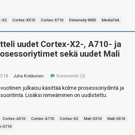
x-X2
Cortex-X510
Cortex-X710
Dimensity 9000
MediaTek
teli uudet Cortex-X2-, A710- ja
osessoriytimet sekä uudet Mali
15:18
/
Juha Kokkonen
Kommentit (3)
uotinen julkaisu käsittää kolme prosessoriydintä ja
kasuoritinta. Lisäksi nimeäminen on uudistettu.
Cortex-A510
Cortex-A710
Cortex-X2
Mali-G310
Mali-G510
i-G710