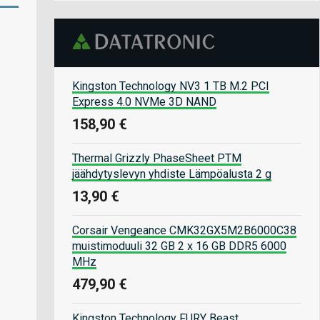
Kingston Technology NV3 1 TB M.2 PCI
Express 4.0 NVMe 3D NAND
158,90 €
Thermal Grizzly PhaseSheet PTM
jäähdytyslevyn yhdiste Lämpöalusta 2 g
13,90 €
Corsair Vengeance CMK32GX5M2B6000C38
muistimoduuli 32 GB 2 x 16 GB DDR5 6000
MHz
479,90 €
Kingston Technology FURY Beast