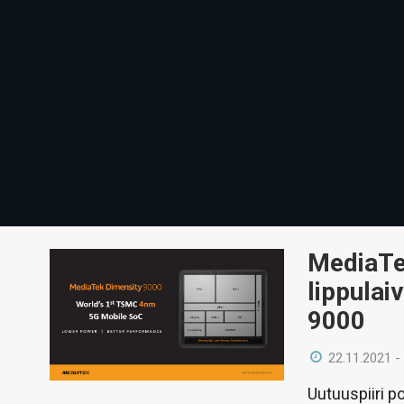
MediaTek
lippulai
9000
22.11.2021 -
Uutuuspiiri p