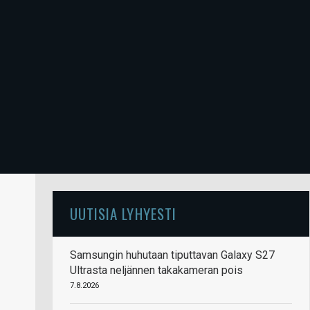
UUTISIA LYHYESTI
Samsungin huhutaan tiputtavan Galaxy S27
Ultrasta neljännen takakameran pois
7.8.2026