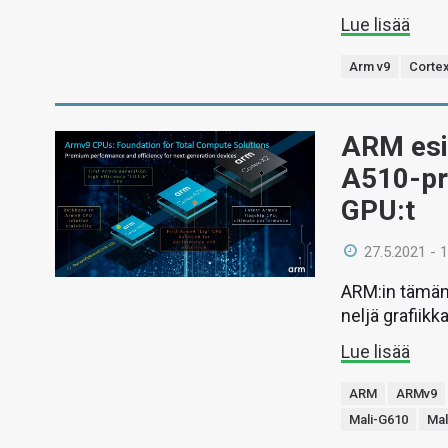
Lue lisää
Arm v9
Corte
ARM esit
A510-pr
GPU:t
27.5.2021 - 
ARM:in tämänv
neljä grafiik
Lue lisää
ARM
ARMv9
Mali-G610
Mal