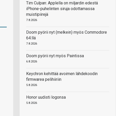
Tim Culpan: Applella on miljardin edestä
iPhone-puhelinten siruja odottamassa
muistipiirejä
7.8.2026
Doom pyörii nyt (melkein) myös Commodore
64:llä
7.8.2026
Doom pyörii nyt myös Paintissa
6.8.2026
Keychron kehittää avoimen lähdekoodin
firmwarea pelihiiriin
5.8.2026
Honor uudisti logonsa
5.8.2026