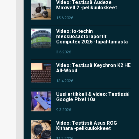
Video: Testissä Audeze
Maxwell 2 -pelikuulokkeet
15.6.2026
Video: io-techin
messuosastoraportit
Computex 2026 -tapahtumasta
3.6.2026
Video: Testissä Keychron K2 HE
All-Wood
13.4.2026
Uusi artikkeli & video: Testissä
Google Pixel 10a
9.3.2026
Video: Testissä Asus ROG
Kithara -pelikuulokkeet
11.2.2026