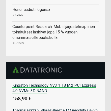
Honor uudisti logonsa
5.8.2026
Counterpoint Research: Mobiilijärjestelmäpiirien
toimitukset laskivat jopa 15 % vuoden
ensimmäisellä puoliskolla
31.7.2026
Kingston Technology NV3 1 TB M.2 PCI Express
4.0 NVMe 3D NAND
158,90 €
Thermal Grizzly PhaseSheet PTM jäähdytyslevyn