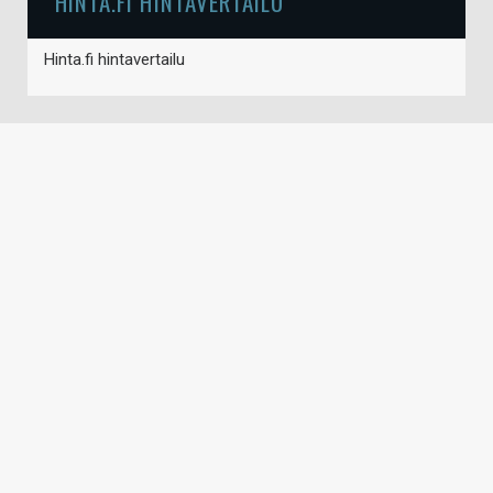
HINTA.FI HINTAVERTAILU
Hinta.fi hintavertailu