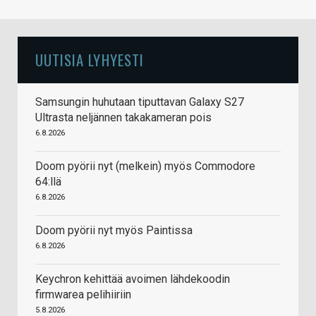
UUTISIA LYHYESTI
Samsungin huhutaan tiputtavan Galaxy S27
Ultrasta neljännen takakameran pois
6.8.2026
Doom pyörii nyt (melkein) myös Commodore
64:llä
6.8.2026
Doom pyörii nyt myös Paintissa
6.8.2026
Keychron kehittää avoimen lähdekoodin
firmwarea pelihiiriin
5.8.2026