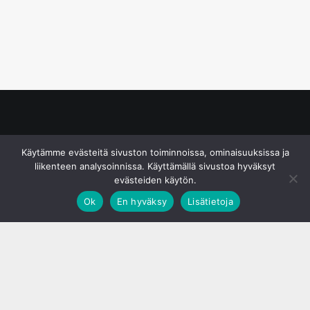
© S&J Media Oy
Käytämme evästeitä sivuston toiminnoissa, ominaisuuksissa ja
liikenteen analysoinnissa. Käyttämällä sivustoa hyväksyt
evästeiden käytön.
Ok
En hyväksy
Lisätietoja
;