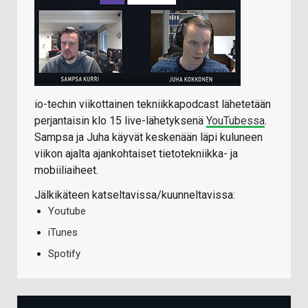
io-techin viikottainen tekniikkapodcast lähetetään
perjantaisin klo 15 live-lähetyksenä
YouTubessa
.
Sampsa ja Juha käyvät keskenään läpi kuluneen
viikon ajalta ajankohtaiset tietotekniikka- ja
mobiiliaiheet.
Jälkikäteen katseltavissa/kuunneltavissa:
Youtube
iTunes
Spotify