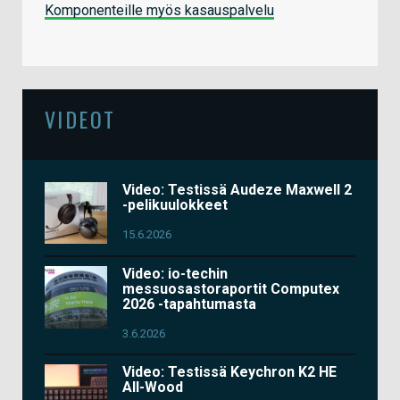
Komponenteille myös kasauspalvelu
VIDEOT
Video: Testissä Audeze Maxwell 2
-pelikuulokkeet
15.6.2026
Video: io-techin
messuosastoraportit Computex
2026 -tapahtumasta
3.6.2026
Video: Testissä Keychron K2 HE
All-Wood