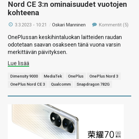
Nord CE 3:n ominaisuudet vuotojen
kohteena
3.3.2023 - 10:21
/
Oskari Manninen
Kommentit (5)
OnePlussan keskihintaluokan laitteiden raudan
odotetaan saavan osakseen tänä vuona varsin
merkittävän päivityksen.
Lue lisää
Dimensity 9000
MediaTek
OnePlus
OnePlus Nord 3
OnePlus Nord CE 3
Qualcomm
Snapdragon 782G