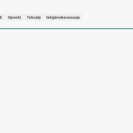
-E
OpenAI
Tekoäly
tekijänoikeussuoja