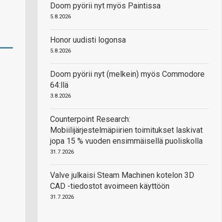
Doom pyörii nyt myös Paintissa
5.8.2026
Honor uudisti logonsa
5.8.2026
Doom pyörii nyt (melkein) myös Commodore
64:llä
3.8.2026
Counterpoint Research:
Mobiilijärjestelmäpiirien toimitukset laskivat
jopa 15 % vuoden ensimmäisellä puoliskolla
31.7.2026
Valve julkaisi Steam Machinen kotelon 3D
CAD -tiedostot avoimeen käyttöön
31.7.2026