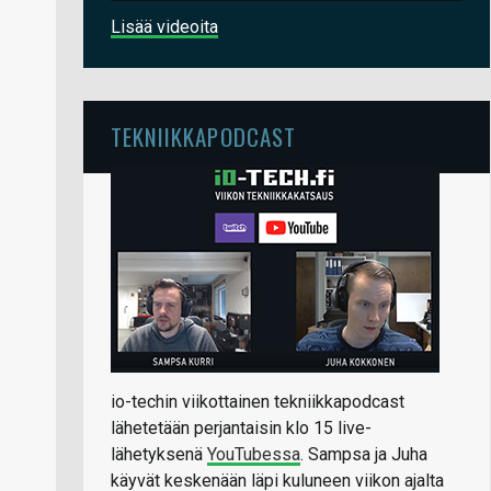
Lisää videoita
TEKNIIKKAPODCAST
io-techin viikottainen tekniikkapodcast
lähetetään perjantaisin klo 15 live-
lähetyksenä
YouTubessa
. Sampsa ja Juha
käyvät keskenään läpi kuluneen viikon ajalta