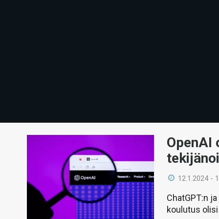
OpenAI o
tekijän
12.1.2024 - 
ChatGPT:n ja 
koulutus olis