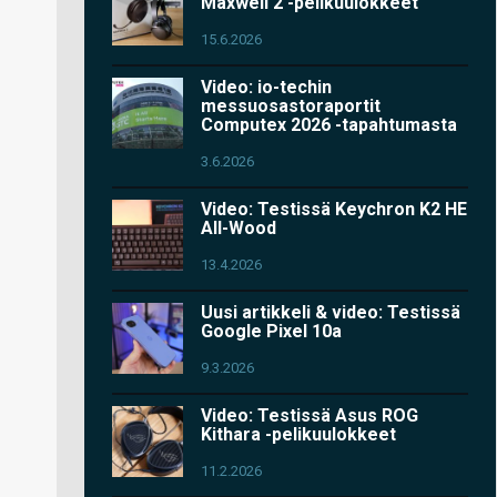
Maxwell 2 -pelikuulokkeet
15.6.2026
Video: io-techin
messuosastoraportit
Computex 2026 -tapahtumasta
3.6.2026
Video: Testissä Keychron K2 HE
All-Wood
13.4.2026
Uusi artikkeli & video: Testissä
Google Pixel 10a
9.3.2026
Video: Testissä Asus ROG
Kithara -pelikuulokkeet
11.2.2026