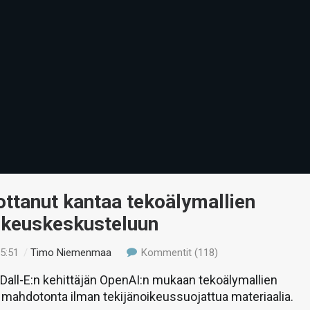
ttanut kantaa tekoälymallien
oikeuskeskusteluun
15:51
/
Timo Niemenmaa
Kommentit (118)
Dall-E:n kehittäjän OpenAI:n mukaan tekoälymallien
i mahdotonta ilman tekijänoikeussuojattua materiaalia.