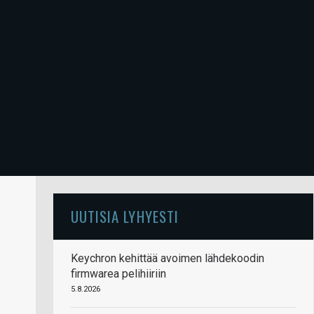
UUTISIA LYHYESTI
Keychron kehittää avoimen lähdekoodin
firmwarea pelihiiriin
5.8.2026