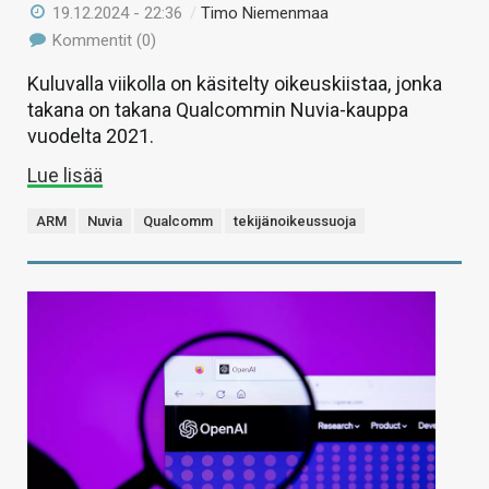
19.12.2024 - 22:36
/
Timo Niemenmaa
Kommentit (0)
Kuluvalla viikolla on käsitelty oikeuskiistaa, jonka
takana on takana Qualcommin Nuvia-kauppa
vuodelta 2021.
Lue lisää
ARM
Nuvia
Qualcomm
tekijänoikeussuoja