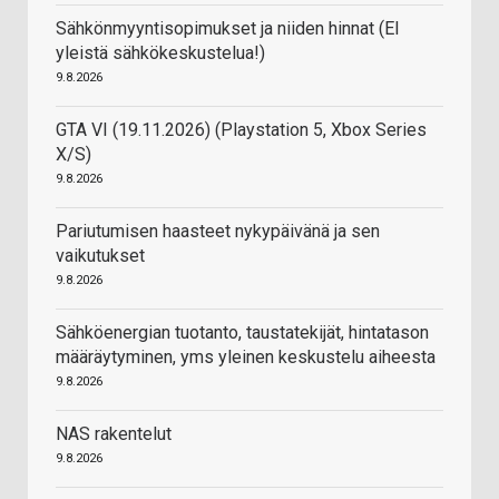
Sähkönmyyntisopimukset ja niiden hinnat (EI
yleistä sähkökeskustelua!)
9.8.2026
GTA VI (19.11.2026) (Playstation 5, Xbox Series
X/S)
9.8.2026
Pariutumisen haasteet nykypäivänä ja sen
vaikutukset
9.8.2026
Sähköenergian tuotanto, taustatekijät, hintatason
määräytyminen, yms yleinen keskustelu aiheesta
9.8.2026
NAS rakentelut
9.8.2026