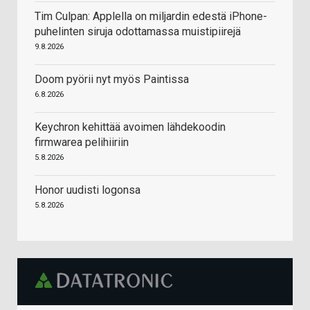
Tim Culpan: Applella on miljardin edestä iPhone-
puhelinten siruja odottamassa muistipiirejä
9.8.2026
Doom pyörii nyt myös Paintissa
6.8.2026
Keychron kehittää avoimen lähdekoodin
firmwarea pelihiiriin
5.8.2026
Honor uudisti logonsa
5.8.2026