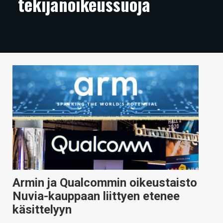
tekijänoikeussuoja
ARTIKKELIT
VIDEOT
TECHBBS
TIETOA
HINTA.FI
KAUPPA
VAIHDA TEEMA
Armin ja Qualcommin oikeustaisto
HAKU
Nuvia-kauppaan liittyen etenee
käsittelyyn