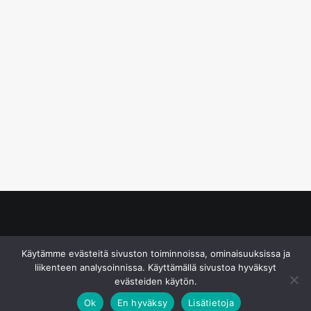
© S&J Media Oy
Käytämme evästeitä sivuston toiminnoissa, ominaisuuksissa ja
liikenteen analysoinnissa. Käyttämällä sivustoa hyväksyt
evästeiden käytön.
Ok
En hyväksy
Lisätietoja