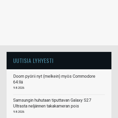
UUTISIA LYHYESTI
Doom pyörii nyt (melkein) myös Commodore
64:llä
9.8.2026
Samsungin huhutaan tiputtavan Galaxy S27
Ultrasta neljännen takakameran pois
9.8.2026