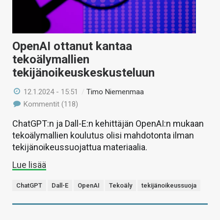
OpenAI ottanut kantaa
tekoälymallien
tekijänoikeuskeskusteluun
12.1.2024 - 15:51
/
Timo Niemenmaa
Kommentit (118)
ChatGPT:n ja Dall-E:n kehittäjän OpenAI:n mukaan
tekoälymallien koulutus olisi mahdotonta ilman
tekijänoikeussuojattua materiaalia.
Lue lisää
ChatGPT
Dall-E
OpenAI
Tekoäly
tekijänoikeussuoja