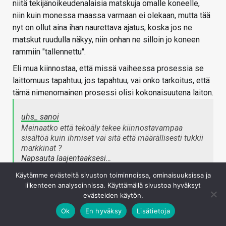
niitä tekijänoikeudenalaisia matskuja omalle koneelle,
niin kuin monessa maassa varmaan ei olekaan, mutta tää
nyt on ollut aina ihan naurettava ajatus, koska jos ne
matskut ruudulla näkyy, niin onhan ne silloin jo koneen
rammiin "tallennettu".
Eli mua kiinnostaa, että missä vaiheessa prosessia se
laittomuus tapahtuu, jos tapahtuu, vai onko tarkoitus, että
tämä nimenomainen prosessi olisi kokonaisuutena laiton.
uhs_ sanoi
Meinaatko että tekoäly tekee kiinnostavampaa
sisältöä kuin ihmiset vai sitä että määrällisesti tukkii
markkinat ?
Napsauta laajentaaksesi…
Käytämme evästeitä sivuston toiminnoissa, ominaisuuksissa ja
liikenteen analysoinnissa. Käyttämällä sivustoa hyväksyt
Meinasin siis vaan tuota "oppimisprosessia", en niinkään
evästeiden käytön.
lopputuotetta. Mutta joo, tukkii kyllä myös datamarkkinat
Ok
En hyväksy
Lisätietoja
aika varmasti ja veikkaan, että 10-20 vuoden sisällä 99%
kaikesta datasta on tekoälyjen generoimaa synteettistä