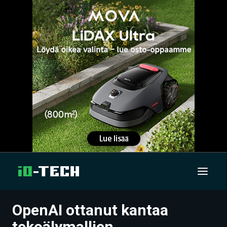
OpenAI ottanut kantaa
UUTISET
tekoälymallien