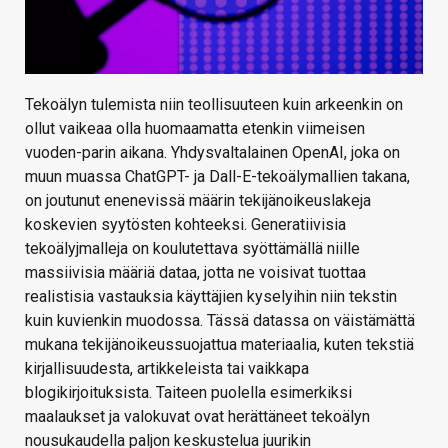
Tekoälyn tulemista niin teollisuuteen kuin arkeenkin on
ollut vaikeaa olla huomaamatta etenkin viimeisen
vuoden-parin aikana. Yhdysvaltalainen OpenAI, joka on
muun muassa ChatGPT- ja Dall-E-tekoälymallien takana,
on joutunut enenevissä määrin tekijänoikeuslakeja
koskevien syytösten kohteeksi. Generatiivisia
tekoälyjmalleja on koulutettava syöttämällä niille
massiivisia määriä dataa, jotta ne voisivat tuottaa
realistisia vastauksia käyttäjien kyselyihin niin tekstin
kuin kuvienkin muodossa. Tässä datassa on väistämättä
mukana tekijänoikeussuojattua materiaalia, kuten tekstiä
kirjallisuudesta, artikkeleista tai vaikkapa
blogikirjoituksista. Taiteen puolella esimerkiksi
maalaukset ja valokuvat ovat herättäneet tekoälyn
nousukaudella paljon keskustelua juurikin