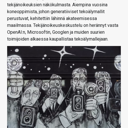
tekijänoikeuksien näkökulmasta. Aiempina vuosina
koneoppimista, johon generatiiviset tekoälymallit
perustuvat, kehitettiin lähinnä akateemisessa
maailmassa. Tekijänoikeuskeskustelu on herännyt vasta
OpenAI:n, Microsoftin, Googlen ja muiden suurien
toimijoiden alkaessa kaupallistaa tekoälymallejaan.