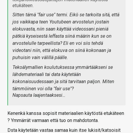
etukäteen.
Sitten tämä "fair use" termi. Eikö se tarkoita sitä, että
jos vaikkapa teen Youtubeen arvostelun jostain
elokuvasta, niin saan käyttää videossani pieniä
pätkiä kyseisestä leffasta siinä määrin kun se on
arvostelulle tarpeellista? Eli en voi siis tehdä
videotani niin, että elokuva on siinä kokonaan ja
puhuisin vain välillä päälle.
Tekoälymallien koulutuksessa ymmärtääkseni se
lähdemateriaali tai data käytetään
kokonaisuudessaan ja sitä tarvitaan paljon. Miten
tämmöinen voi olla "fair use"?
Napsauta laajentaaksesi…
Kenenkä kanssa sopisit materiaalien käytöstä etukäteen
? Ymmärrät varmaan että tuo on mahdotonta.
Dsta käytetään vastaa samaa kuin itse lukisit/katsoisit