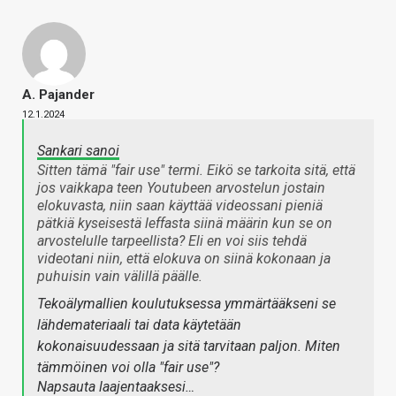
A. Pajander
12.1.2024
Sankari sanoi
Sitten tämä "fair use" termi. Eikö se tarkoita sitä, että
jos vaikkapa teen Youtubeen arvostelun jostain
elokuvasta, niin saan käyttää videossani pieniä
pätkiä kyseisestä leffasta siinä määrin kun se on
arvostelulle tarpeellista? Eli en voi siis tehdä
videotani niin, että elokuva on siinä kokonaan ja
puhuisin vain välillä päälle.
Tekoälymallien koulutuksessa ymmärtääkseni se
lähdemateriaali tai data käytetään
kokonaisuudessaan ja sitä tarvitaan paljon. Miten
tämmöinen voi olla "fair use"?
Napsauta laajentaaksesi…