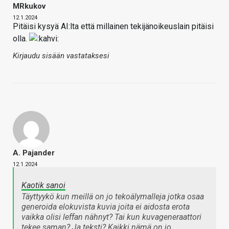
MRkukov
12.1.2024
Pitäisi kysyä AI:lta että millainen tekijänoikeuslain pitäisi
olla.
Kirjaudu sisään vastataksesi
A. Pajander
12.1.2024
Kaotik sanoi
Täyttyykö kun meillä on jo tekoälymalleja jotka osaa
generoida elokuvista kuvia joita ei aidosta erota
vaikka olisi leffan nähnyt? Tai kun kuvageneraattori
tekee saman? Ja teksti? Kaikki nämä on jo