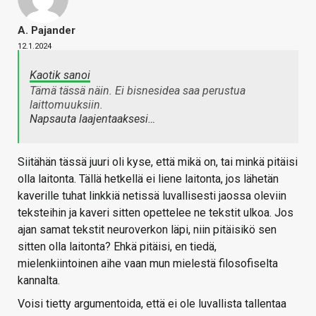
A. Pajander
12.1.2024
Kaotik sanoi
Tämä tässä näin. Ei bisnesidea saa perustua
laittomuuksiin.
Napsauta laajentaaksesi…
Siitähän tässä juuri oli kyse, että mikä on, tai minkä pitäisi
olla laitonta. Tällä hetkellä ei liene laitonta, jos lähetän
kaverille tuhat linkkiä netissä luvallisesti jaossa oleviin
teksteihin ja kaveri sitten opettelee ne tekstit ulkoa. Jos
ajan samat tekstit neuroverkon läpi, niin pitäisikö sen
sitten olla laitonta? Ehkä pitäisi, en tiedä,
mielenkiintoinen aihe vaan mun mielestä filosofiselta
kannalta.
Voisi tietty argumentoida, että ei ole luvallista tallentaa