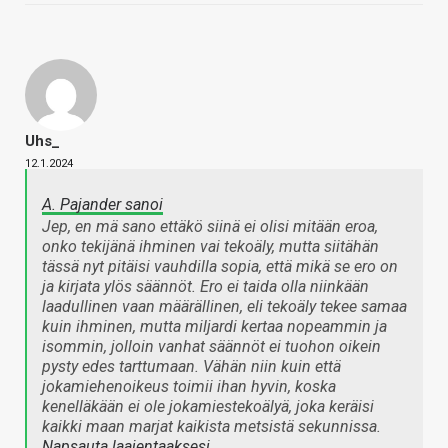
Uhs_
12.1.2024
A. Pajander sanoi
Jep, en mä sano ettäkö siinä
ei
olisi mitään eroa,
onko tekijänä ihminen vai tekoäly, mutta siitähän
tässä nyt pitäisi vauhdilla sopia, että mikä se ero on
ja kirjata ylös säännöt. Ero ei taida olla niinkään
laadullinen vaan määrällinen, eli tekoäly tekee samaa
kuin ihminen, mutta miljardi kertaa nopeammin ja
isommin, jolloin vanhat säännöt ei tuohon oikein
pysty edes tarttumaan. Vähän niin kuin että
jokamiehenoikeus toimii ihan hyvin, koska
kenelläkään ei ole jokamiestekoälyä, joka keräisi
kaikki maan marjat kaikista metsistä sekunnissa.
Napsauta laajentaaksesi…