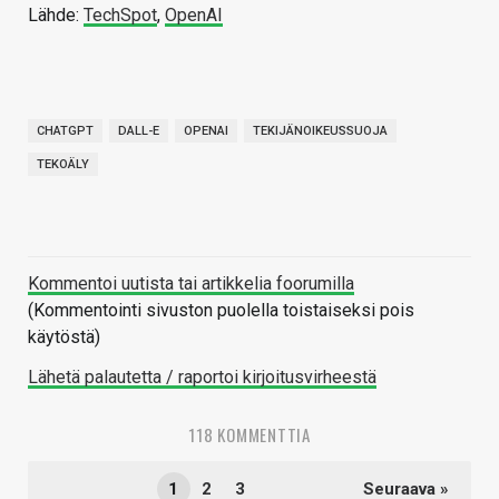
Lähde:
TechSpot
,
OpenAI
CHATGPT
DALL-E
OPENAI
TEKIJÄNOIKEUSSUOJA
TEKOÄLY
Kommentoi uutista tai artikkelia foorumilla
(Kommentointi sivuston puolella toistaiseksi pois
käytöstä)
Lähetä palautetta / raportoi kirjoitusvirheestä
118 KOMMENTTIA
1
2
3
Seuraava »