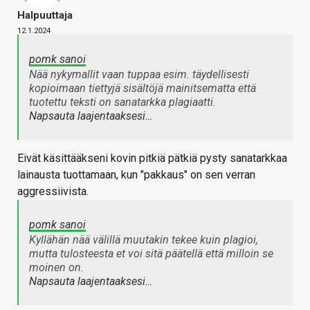
Halpuuttaja
12.1.2024
pomk sanoi
Nää nykymallit vaan tuppaa esim. täydellisesti
kopioimaan tiettyjä sisältöjä mainitsematta että
tuotettu teksti on sanatarkka plagiaatti.
Napsauta laajentaaksesi…
Eivät käsittääkseni kovin pitkiä pätkiä pysty sanatarkkaa
lainausta tuottamaan, kun "pakkaus" on sen verran
aggressiivista.
pomk sanoi
Kyllähän nää välillä muutakin tekee kuin plagioi,
mutta tulosteesta et voi sitä päätellä että milloin se
moinen on.
Napsauta laajentaaksesi…