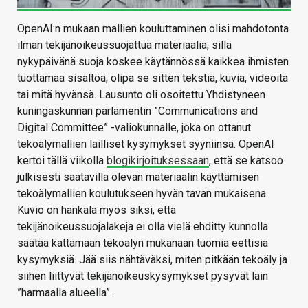
OpenAI:n mukaan mallien kouluttaminen olisi mahdotonta
ilman tekijänoikeussuojattua materiaalia, sillä
nykypäivänä suoja koskee käytännössä kaikkea ihmisten
tuottamaa sisältöä, olipa se sitten tekstiä, kuvia, videoita
tai mitä hyvänsä. Lausunto oli osoitettu Yhdistyneen
kuningaskunnan parlamentin ”Communications and
Digital Committee” -valiokunnalle, joka on ottanut
tekoälymallien lailliset kysymykset syyniinsä. OpenAI
kertoi tällä viikolla
blogikirjoituksessaan
, että se katsoo
julkisesti saatavilla olevan materiaalin käyttämisen
tekoälymallien koulutukseen hyvän tavan mukaisena.
Kuvio on hankala myös siksi, että
tekijänoikeussuojalakeja ei olla vielä ehditty kunnolla
säätää kattamaan tekoälyn mukanaan tuomia eettisiä
kysymyksiä. Jää siis nähtäväksi, miten pitkään tekoäly ja
siihen liittyvät tekijänoikeuskysymykset pysyvät lain
”harmaalla alueella”.