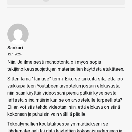
Sankari
12.1.2024
Niin. Ja ilmeisesti mahdotonta oli myös sopia
tekijänoikeussuojattujen materiaalien käytöstä etukäteen.
Sitten tämä ”fair use” termi. Eikö se tarkoita sitä, että jos
vaikkapa teen Youtubeen arvostelun jostain elokuvasta,
niin saan käyttää videossani pieniä pätkiä kyseisestä
leffasta siinä määrin kun se on arvostelulle tarpeellista?
Eli en voi siis tehdä videotani niin, että elokuva on siinä
kokonaan ja puhuisin vain välillä päälle.
Tekoälymallien koulutuksessa ymmärtääkseni se
lähdemateriaali tai data käytetään kokonaisuudessaan ja