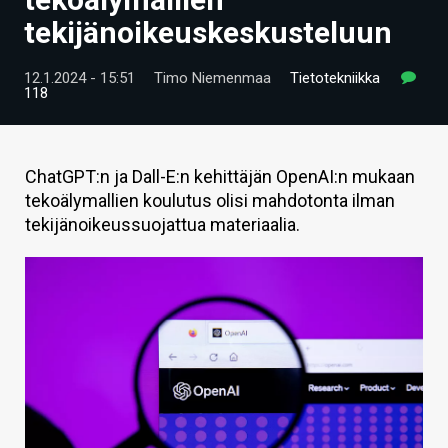
ARTIKKELIT
tekijänoikeuskeskusteluun
VIDEOT
12.1.2024 - 15:51
Timo Niemenmaa
Tietotekniikka
118
TECHBBS
TIETOA
ChatGPT:n ja Dall-E:n kehittäjän OpenAI:n mukaan
HINTA.FI
tekoälymallien koulutus olisi mahdotonta ilman
tekijänoikeussuojattua materiaalia.
KAUPPA
VAIHDA TEEMA
HAKU