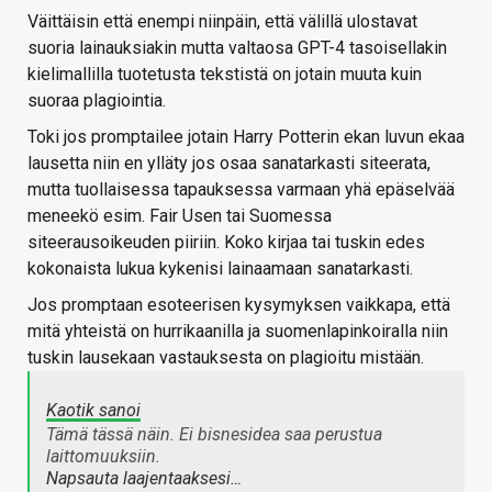
Väittäisin että enempi niinpäin, että välillä ulostavat
suoria lainauksiakin mutta valtaosa GPT-4 tasoisellakin
kielimallilla tuotetusta tekstistä on jotain muuta kuin
suoraa plagiointia.
Toki jos promptailee jotain Harry Potterin ekan luvun ekaa
lausetta niin en ylläty jos osaa sanatarkasti siteerata,
mutta tuollaisessa tapauksessa varmaan yhä epäselvää
meneekö esim. Fair Usen tai Suomessa
siteerausoikeuden piiriin. Koko kirjaa tai tuskin edes
kokonaista lukua kykenisi lainaamaan sanatarkasti.
Jos promptaan esoteerisen kysymyksen vaikkapa, että
mitä yhteistä on hurrikaanilla ja suomenlapinkoiralla niin
tuskin lausekaan vastauksesta on plagioitu mistään.
Kaotik sanoi
Tämä tässä näin. Ei bisnesidea saa perustua
laittomuuksiin.
Napsauta laajentaaksesi…