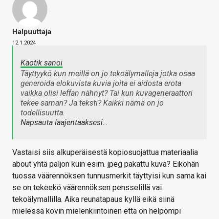
Halpuuttaja
12.1.2024
Kaotik sanoi
Täyttyykö kun meillä on jo tekoälymalleja jotka osaa
generoida elokuvista kuvia joita ei aidosta erota
vaikka olisi leffan nähnyt? Tai kun kuvageneraattori
tekee saman? Ja teksti? Kaikki nämä on jo
todellisuutta.
Napsauta laajentaaksesi…
Vastaisi siis alkuperäisestä kopiosuojattua materiaalia
about yhtä paljon kuin esim. jpeg pakattu kuva? Eiköhän
tuossa väärennöksen tunnusmerkit täyttyisi kun sama kai
se on tekeekö väärennöksen pensselillä vai
tekoälymallilla. Aika reunatapaus kyllä eikä siinä
mielessä kovin mielenkiintoinen että on helpompi