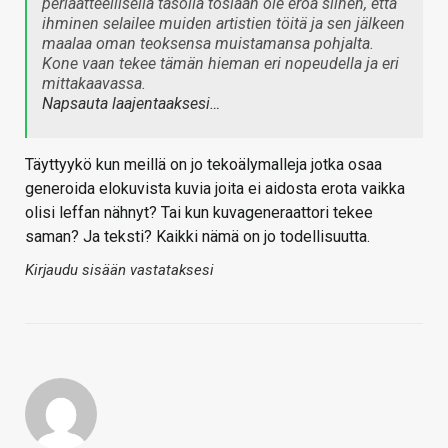
periaatteellisella tasolla tosiaan ole eroa siihen, että
ihminen selailee muiden artistien töitä ja sen jälkeen
maalaa oman teoksensa muistamansa pohjalta.
Kone vaan tekee tämän hieman eri nopeudella ja eri
mittakaavassa.
Napsauta laajentaaksesi…
Täyttyykö kun meillä on jo tekoälymalleja jotka osaa
generoida elokuvista kuvia joita ei aidosta erota vaikka
olisi leffan nähnyt? Tai kun kuvageneraattori tekee
saman? Ja teksti? Kaikki nämä on jo todellisuutta.
Kirjaudu sisään vastataksesi