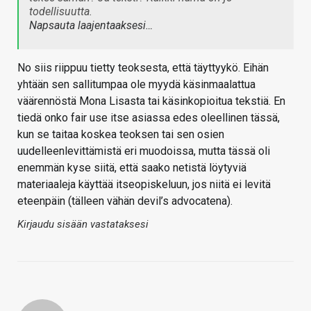
todellisuutta.
Napsauta laajentaaksesi…
No siis riippuu tietty teoksesta, että täyttyykö. Eihän
yhtään sen sallitumpaa ole myydä käsinmaalattua
väärennöstä Mona Lisasta tai käsinkopioitua tekstiä. En
tiedä onko fair use itse asiassa edes oleellinen tässä,
kun se taitaa koskea teoksen tai sen osien
uudelleenlevittämistä eri muodoissa, mutta tässä oli
enemmän kyse siitä, että saako netistä löytyviä
materiaaleja käyttää itseopiskeluun, jos niitä ei levitä
eteenpäin (tälleen vähän devil’s advocatena).
Kirjaudu sisään vastataksesi