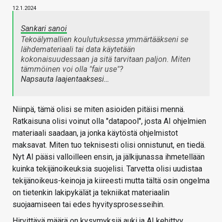
12.1.2024
Sankari sanoi
Tekoälymallien koulutuksessa ymmärtääkseni se
lähdemateriaali tai data käytetään
kokonaisuudessaan ja sitä tarvitaan paljon. Miten
tämmöinen voi olla "fair use"?
Napsauta laajentaaksesi…
Niinpä, tämä olisi se miten asioiden pitäisi mennä.
Ratkaisuna olisi voinut olla "datapool", josta AI ohjelmien
materiaali saadaan, ja jonka käytöstä ohjelmistot
maksavat. Miten tuo teknisesti olisi onnistunut, en tiedä.
Nyt AI pääsi valloilleen ensin, ja jälkijunassa ihmetellään
kuinka tekijänoikeuksia suojelisi. Tarvetta olisi uudistaa
tekijänoikeus-keinoja ja kiireesti mutta tältä osin ongelma
on tietenkin lakipykälät ja tekniikat materiaalin
suojaamiseen tai edes hyvitysprosesseihin.
Hirvittävä määrä on kysymyksiä auki ja AI kehittyy