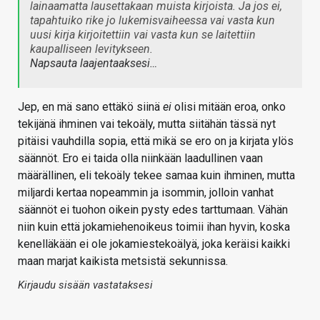
lainaamatta lausettakaan muista kirjoista. Ja jos ei,
tapahtuiko rike jo lukemisvaiheessa vai vasta kun
uusi kirja kirjoitettiin vai vasta kun se laitettiin
kaupalliseen levitykseen.
Napsauta laajentaaksesi…
Jep, en mä sano ettäkö siinä
ei
olisi mitään eroa, onko
tekijänä ihminen vai tekoäly, mutta siitähän tässä nyt
pitäisi vauhdilla sopia, että mikä se ero on ja kirjata ylös
säännöt. Ero ei taida olla niinkään laadullinen vaan
määrällinen, eli tekoäly tekee samaa kuin ihminen, mutta
miljardi kertaa nopeammin ja isommin, jolloin vanhat
säännöt ei tuohon oikein pysty edes tarttumaan. Vähän
niin kuin että jokamiehenoikeus toimii ihan hyvin, koska
kenelläkään ei ole jokamiestekoälyä, joka keräisi kaikki
maan marjat kaikista metsistä sekunnissa.
Kirjaudu sisään vastataksesi