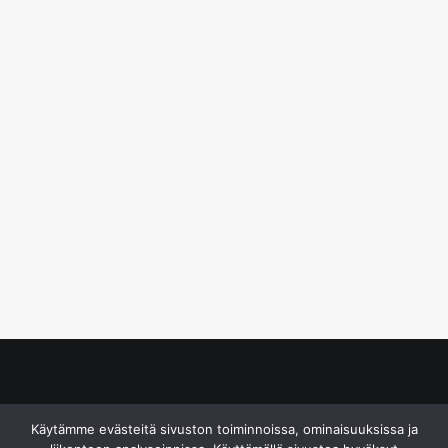
© S&J Media Oy
Käytämme evästeitä sivuston toiminnoissa, ominaisuuksissa ja