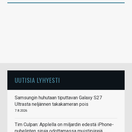
UUTISIA LYHYESTI
Samsungin huhutaan tiputtavan Galaxy S27
Ultrasta neljännen takakameran pois
7.8.2026
Tim Culpan: Applella on miljardin edestä iPhone-
puhelinten siruja odottamassa muistipiirejä