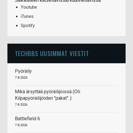
Jälkikäteen katseltavissa/kuunneltavissa:
Youtube
iTunes
Spotify
TECHBBS UUSIMMAT VIESTIT
Pyöräily
7.8.2026
Mikä ärsyttää pyöräilijöissä (Oli:
Kilpapyöräilijöiden "pakat"..)
7.8.2026
Battlefield 6
7.8.2026