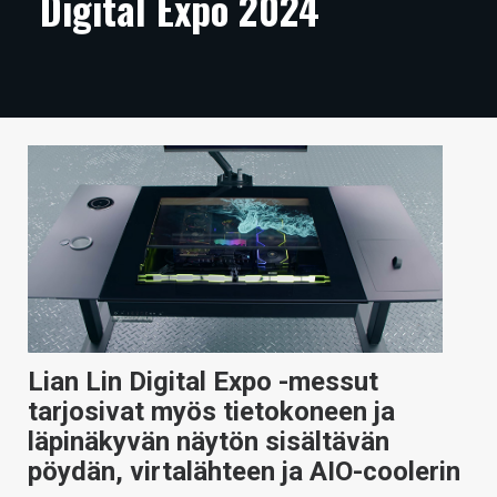
Digital Expo 2024
ARTIKKELIT
VIDEOT
TECHBBS
TIETOA
HINTA.FI
KAUPPA
VAIHDA TEEMA
Lian Lin Digital Expo -messut
tarjosivat myös tietokoneen ja
HAKU
läpinäkyvän näytön sisältävän
pöydän, virtalähteen ja AIO-coolerin