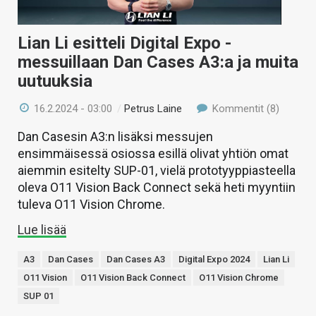
Lian Li esitteli Digital Expo -
messuillaan Dan Cases A3:a ja muita
uutuuksia
16.2.2024 - 03:00
/
Petrus Laine
Kommentit (8)
Dan Casesin A3:n lisäksi messujen
ensimmäisessä osiossa esillä olivat yhtiön omat
aiemmin esitelty SUP-01, vielä prototyyppiasteella
oleva O11 Vision Back Connect sekä heti myyntiin
tuleva O11 Vision Chrome.
Lue lisää
A3
Dan Cases
Dan Cases A3
Digital Expo 2024
Lian Li
O11 Vision
O11 Vision Back Connect
O11 Vision Chrome
SUP 01