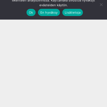
liikenteen analysoinnissa. Käyttämällä sivustoa hyväksyt
evästeiden käytön.
Ok
En hyväksy
Lisätietoja
;