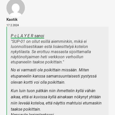
Kaotik
17.2.2024
P c L A Y E R sanoi
"SUP-01 on ollut esillä aiemminkin, mikä ei
luonnollisestikaan estä lisäesittelyä kotelon
nykytilasta. Se erottuu massasta sijoittamalla
näytönohjaimen heti verkkoon verhoillun
etupaneelin taakse poikittain."
No ei varmasti ole poikittain missään. Miten
etupaneelin kanssa samansuuntaisesti pystyssä
olevan kortti voi olla poikittain.
Kun luin tuon pätkän niin ihmettelin kyllä vähän
aikaa, että ei kuvissa kyllä ainakaan nökynyt yhtään
niin leveää koteloa, että näyttis mahtuisi etumaskin
taakse poikittain.
Napsauta laajentaaksesi…