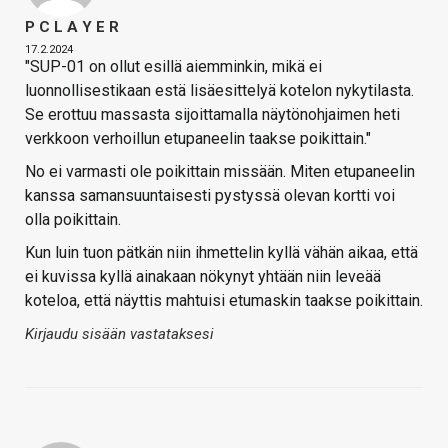
P C L A Y E R
17.2.2024
"SUP-01 on ollut esillä aiemminkin, mikä ei
luonnollisestikaan estä lisäesittelyä kotelon nykytilasta.
Se erottuu massasta sijoittamalla näytönohjaimen heti
verkkoon verhoillun etupaneelin taakse poikittain."
No ei varmasti ole poikittain missään. Miten etupaneelin
kanssa samansuuntaisesti pystyssä olevan kortti voi
olla poikittain.
Kun luin tuon pätkän niin ihmettelin kyllä vähän aikaa, että
ei kuvissa kyllä ainakaan nökynyt yhtään niin leveää
koteloa, että näyttis mahtuisi etumaskin taakse poikittain.
Kirjaudu sisään vastataksesi