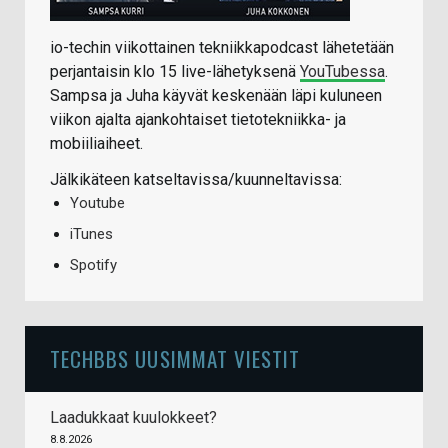
io-techin viikottainen tekniikkapodcast lähetetään
perjantaisin klo 15 live-lähetyksenä
YouTubessa
.
Sampsa ja Juha käyvät keskenään läpi kuluneen
viikon ajalta ajankohtaiset tietotekniikka- ja
mobiiliaiheet.
Jälkikäteen katseltavissa/kuunneltavissa:
Youtube
iTunes
Spotify
TECHBBS UUSIMMAT VIESTIT
Laadukkaat kuulokkeet?
8.8.2026