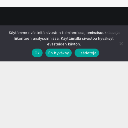
© S&J Media Oy
Käytämme evästeitä sivuston toiminnoissa, ominaisuuksissa ja
liikenteen analysoinnissa. Käyttämällä sivustoa hyväksyt
evästeiden käytön.
Ok
En hyväksy
Lisätietoja
;