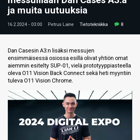
ARTIKKELIT
ja muita uutuuksia
VIDEOT
16.2.2024 - 03:00
Petrus Laine
Tietotekniikka
8
TECHBBS
TIETOA
Dan Casesin A3:n lisäksi messujen
ensimmäisessä osiossa esillä olivat yhtiön omat
HINTA.FI
aiemmin esitelty SUP-01, vielä prototyyppiasteella
oleva O11 Vision Back Connect sekä heti myyntiin
KAUPPA
tuleva O11 Vision Chrome.
VAIHDA TEEMA
HAKU