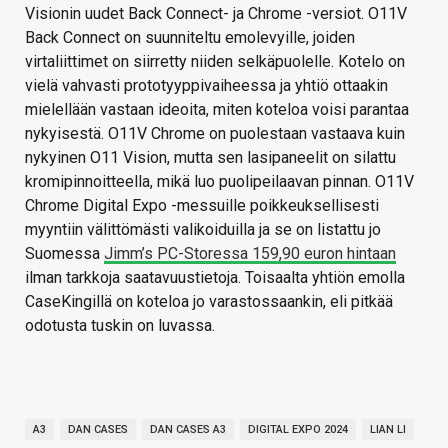
Visionin uudet Back Connect- ja Chrome -versiot. O11V
Back Connect on suunniteltu emolevyille, joiden
virtaliittimet on siirretty niiden selkäpuolelle. Kotelo on
vielä vahvasti prototyyppivaiheessa ja yhtiö ottaakin
mielellään vastaan ideoita, miten koteloa voisi parantaa
nykyisestä. O11V Chrome on puolestaan vastaava kuin
nykyinen O11 Vision, mutta sen lasipaneelit on silattu
kromipinnoitteella, mikä luo puolipeilaavan pinnan. O11V
Chrome Digital Expo -messuille poikkeuksellisesti
myyntiin välittömästi valikoiduilla ja se on listattu jo
Suomessa
Jimm’s PC-Storessa 159,90 euron hintaan
ilman tarkkoja saatavuustietoja. Toisaalta yhtiön emolla
CaseKingillä on koteloa jo varastossaankin, eli pitkää
odotusta tuskin on luvassa.
A3
DAN CASES
DAN CASES A3
DIGITAL EXPO 2024
LIAN LI