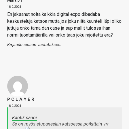
Marti77
18.2.2024
En jaksanut noita kaikkia digital expo dibadaba
keskusteluja katsoa mutta jos joku niitä kuunteli läpi oliko
juttuja onko tämä dan case ja sup mallit tulossa ihan
normi tuontamäärillä vai onko taas joku rajoitettu erä?
Kirjaudu sisään vastataksesi
P C L A Y E R
18.2.2024
Kaotik sanoi
Se on myös etupaneeliin katsoessa poikittain vrt