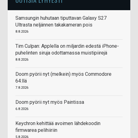
Samsungin huhutaan tiputtavan Galaxy S27
Ultrasta neljännen takakameran pois
8.8.2026
Tim Culpan: Applella on miljardin edestä iPhone-
puhelinten siruja odottamassa muistipiirejä
8.8.2026
Doom pyörii nyt (melkein) myös Commodore
64:llä
7.8.2026
Doom pyörii nyt myös Paintissa
6.8.2026
Keychron kehittää avoimen lähdekoodin
firmwarea pelihiiriin
5.8.2026