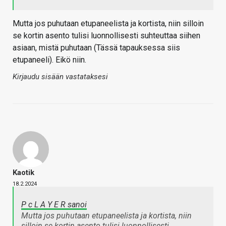
Mutta jos puhutaan etupaneelista ja kortista, niin silloin
se kortin asento tulisi luonnollisesti suhteuttaa siihen
asiaan, mistä puhutaan (Tässä tapauksessa siis
etupaneeli). Eikö niin.
Kirjaudu sisään vastataksesi
Kaotik
18.2.2024
P c L A Y E R sanoi
Mutta jos puhutaan etupaneelista ja kortista, niin
silloin se kortin asento tulisi luonnollisesti