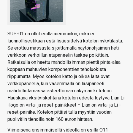
SUP-01 on ollut esillä aiemminkin, mikä ei
luonnollisestikaan estä lisäesittelyä kotelon nykytilasta.
Se erottuu massasta sijoittamalla näytönohjaimen heti
verkkoon verhoillun etupaneelin taakse poikittain.
Ratkaisulla on haettu mahdollisimman pientä pinta-alaa
koppaan mahtuvien komponenttien teholuokista
riippumatta. Myös kotelon katto ja oikea laita ovat
verkkopaneelia, kun vasemmalla on lasipaneeli
mahdollistamassa esteettömän näkymän koteloon.
Hauskana yksityiskohtana kotelon edestä löytyvä Lian Li
-logo on virta- ja reset-painikkeet – Lian on virta- ja Li -
reset-painike. Kotelon pitäisi tulla myyntiin vuoden
puolivälin tienoilla noin 160 euron hintaan.
Viimeisenä ensimmäisellä videolla on esillä O11