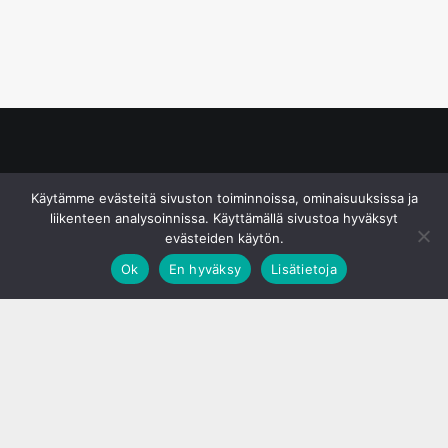
© S&J Media Oy
Käytämme evästeitä sivuston toiminnoissa, ominaisuuksissa ja
liikenteen analysoinnissa. Käyttämällä sivustoa hyväksyt
evästeiden käytön.
Ok
En hyväksy
Lisätietoja
;