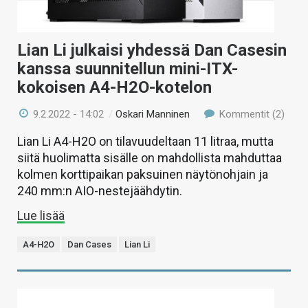
Lian Li julkaisi yhdessä Dan Casesin
kanssa suunnitellun mini-ITX-
kokoisen A4-H2O-kotelon
9.2.2022 - 14:02
/
Oskari Manninen
Kommentit (2)
Lian Li A4-H2O on tilavuudeltaan 11 litraa, mutta
siitä huolimatta sisälle on mahdollista mahduttaa
kolmen korttipaikan paksuinen näytönohjain ja
240 mm:n AIO-nestejäähdytin.
Lue lisää
A4-H2O
Dan Cases
Lian Li