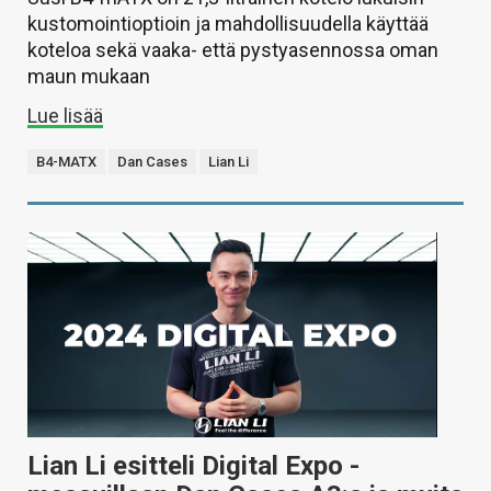
kustomointioptioin ja mahdollisuudella käyttää
koteloa sekä vaaka- että pystyasennossa oman
maun mukaan
Lue lisää
B4-MATX
Dan Cases
Lian Li
Lian Li esitteli Digital Expo -