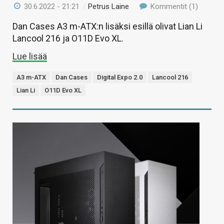
30.6.2022 - 21:21
/
Petrus Laine
Kommentit (1)
Dan Cases A3 m-ATX:n lisäksi esillä olivat Lian Li
Lancool 216 ja O11D Evo XL.
Lue lisää
A3 m-ATX
Dan Cases
Digital Expo 2.0
Lancool 216
Lian Li
O11D Evo XL