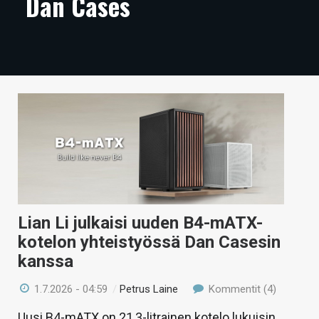
Dan Cases
ARTIKKELIT
VIDEOT
TECHBBS
TIETOA
HINTA.FI
KAUPPA
VAIHDA TEEMA
Lian Li julkaisi uuden B4-mATX-
kotelon yhteistyössä Dan Casesin
kanssa
HAKU
1.7.2026 - 04:59
/
Petrus Laine
Kommentit (4)
Uusi B4-mATX on 21,3-litrainen kotelo lukuisin