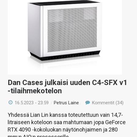
Dan Cases julkaisi uuden C4-SFX v1
-tilaihmekotelon
16.5.2023 - 23:59
/
Petrus Laine
Kommentit (34)
Yhdessä Lian Lin kanssa toteutettuun vain 14,7-
litraiseen koteloon saa mahtumaan jopa GeForce
RTX 4090 -kokoluokan näytönohjaimen ja 280
mm:n AIO:n prosessorille.