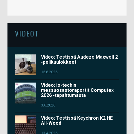
VIDEOT
Video: Testissä Audeze Maxwell 2
-pelikuulokkeet
15.6.2026
Video: io-techin
messuosastoraportit Computex
2026 -tapahtumasta
3.6.2026
Video: Testissä Keychron K2 HE
All-Wood
13.4.2026