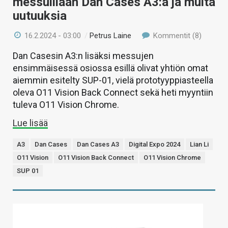
messuillaan Dan Cases A3:a ja muita
uutuuksia
16.2.2024 - 03:00
/
Petrus Laine
Kommentit (8)
Dan Casesin A3:n lisäksi messujen
ensimmäisessä osiossa esillä olivat yhtiön omat
aiemmin esitelty SUP-01, vielä prototyyppiasteella
oleva O11 Vision Back Connect sekä heti myyntiin
tuleva O11 Vision Chrome.
Lue lisää
A3
Dan Cases
Dan Cases A3
Digital Expo 2024
Lian Li
O11 Vision
O11 Vision Back Connect
O11 Vision Chrome
SUP 01