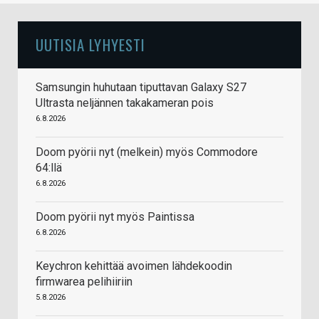
UUTISIA LYHYESTI
Samsungin huhutaan tiputtavan Galaxy S27
Ultrasta neljännen takakameran pois
6.8.2026
Doom pyörii nyt (melkein) myös Commodore
64:llä
6.8.2026
Doom pyörii nyt myös Paintissa
6.8.2026
Keychron kehittää avoimen lähdekoodin
firmwarea pelihiiriin
5.8.2026