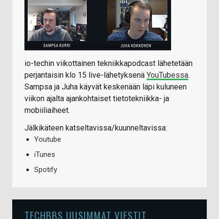
io-techin viikottainen tekniikkapodcast lähetetään
perjantaisin klo 15 live-lähetyksenä
YouTubessa
.
Sampsa ja Juha käyvät keskenään läpi kuluneen
viikon ajalta ajankohtaiset tietotekniikka- ja
mobiiliaiheet.
Jälkikäteen katseltavissa/kuunneltavissa:
Youtube
iTunes
Spotify
TECHBBS UUSIMMAT VIESTIT