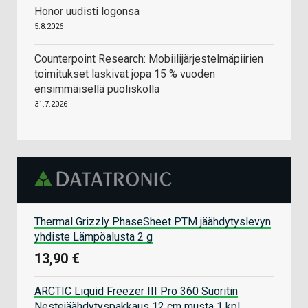
Honor uudisti logonsa
5.8.2026
Counterpoint Research: Mobiilijärjestelmäpiirien
toimitukset laskivat jopa 15 % vuoden
ensimmäisellä puoliskolla
31.7.2026
Thermal Grizzly PhaseSheet PTM jäähdytyslevyn
yhdiste Lämpöalusta 2 g
13,90 €
ARCTIC Liquid Freezer III Pro 360 Suoritin
Nestejäähdytyspakkaus 12 cm musta 1 kpl