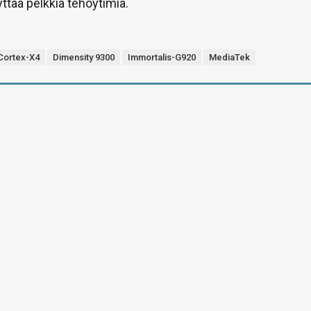
yttää pelkkiä tehoytimiä.
Cortex-X4
Dimensity 9300
Immortalis-G920
MediaTek