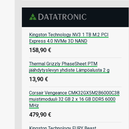
Kingston Technology NV3 1 TB M.2 PCI
Express 4.0 NVMe 3D NAND
158,90 €
Thermal Grizzly PhaseSheet PTM
jäähdytyslevyn yhdiste Lämpöalusta 2 g
13,90 €
Corsair Vengeance CMK32GX5M2B6000C38
muistimoduuli 32 GB 2 x 16 GB DDR5 6000
MHz
479,90 €
Kingston Technology FURY Beast