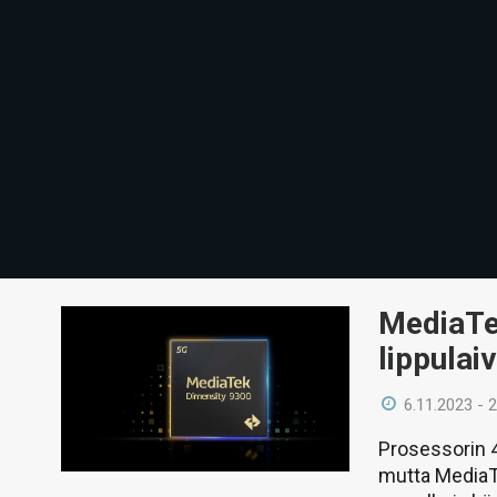
MediaTek
lippulai
6.11.2023 - 
Prosessorin 4
mutta MediaTe