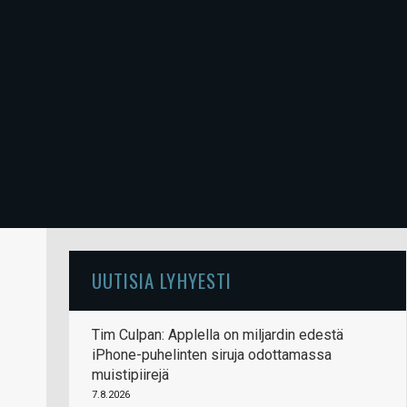
UUTISIA LYHYESTI
Tim Culpan: Applella on miljardin edestä
iPhone-puhelinten siruja odottamassa
muistipiirejä
7.8.2026