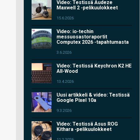
Video: Testissä Audeze
Maxwell 2 -pelikuulokkeet
15.6.2026
Video: io-techin
messuosastoraportit
Computex 2026 -tapahtumasta
3.6.2026
Video: Testissä Keychron K2 HE
All-Wood
13.4.2026
Uusi artikkeli & video: Testissä
Google Pixel 10a
9.3.2026
Video: Testissä Asus ROG
Kithara -pelikuulokkeet
11.2.2026