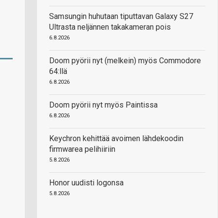
Samsungin huhutaan tiputtavan Galaxy S27
Ultrasta neljännen takakameran pois
6.8.2026
Doom pyörii nyt (melkein) myös Commodore
64:llä
6.8.2026
Doom pyörii nyt myös Paintissa
6.8.2026
Keychron kehittää avoimen lähdekoodin
firmwarea pelihiiriin
5.8.2026
Honor uudisti logonsa
5.8.2026