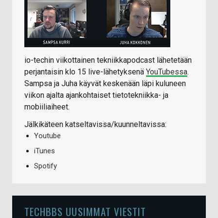
io-techin viikottainen tekniikkapodcast lähetetään
perjantaisin klo 15 live-lähetyksenä
YouTubessa
.
Sampsa ja Juha käyvät keskenään läpi kuluneen
viikon ajalta ajankohtaiset tietotekniikka- ja
mobiiliaiheet.
Jälkikäteen katseltavissa/kuunneltavissa:
Youtube
iTunes
Spotify
TECHBBS UUSIMMAT VIESTIT