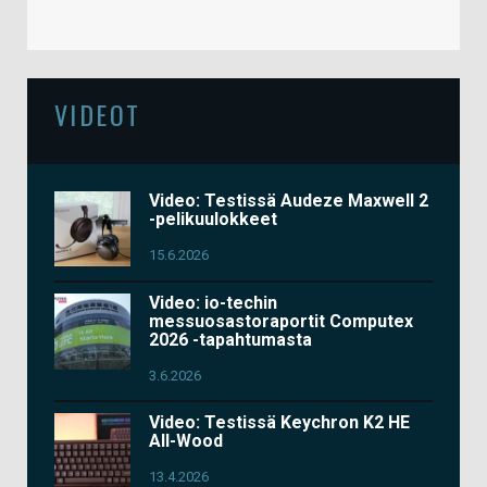
VIDEOT
Video: Testissä Audeze Maxwell 2
-pelikuulokkeet
15.6.2026
Video: io-techin
messuosastoraportit Computex
2026 -tapahtumasta
3.6.2026
Video: Testissä Keychron K2 HE
All-Wood
13.4.2026