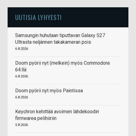
UUTISIA LYHYESTI
Samsungin huhutaan tiputtavan Galaxy S27
Ultrasta neljännen takakameran pois
6.8.2026
Doom pyörii nyt (melkein) myös Commodore
64:llä
6.8.2026
Doom pyörii nyt myös Paintissa
6.8.2026
Keychron kehittää avoimen lähdekoodin
firmwarea pelihiiriin
5.8.2026