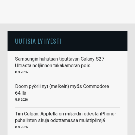
UUTISIA LYHYESTI
Samsungin huhutaan tiputtavan Galaxy S27
Ultrasta neljännen takakameran pois
8.8.2026
Doom pyörii nyt (melkein) myös Commodore
64:llä
8.8.2026
Tim Culpan: Applella on miljardin edestä iPhone-
puhelinten siruja odottamassa muistipiirejä
8.8.2026