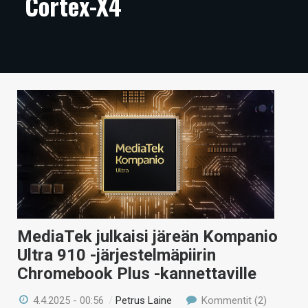
Cortex-X4
ARTIKKELIT
VIDEOT
TECHBBS
TIETOA
HINTA.FI
KAUPPA
VAIHDA TEEMA
MediaTek julkaisi järeän Kompanio
Ultra 910 -järjestelmäpiirin
HAKU
Chromebook Plus -kannettaville
4.4.2025 - 00:56
/
Petrus Laine
Kommentit (2)