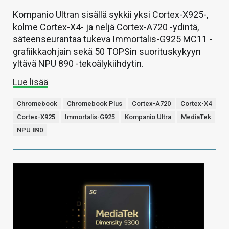
Kompanio Ultran sisällä sykkii yksi Cortex-X925-,
kolme Cortex-X4- ja neljä Cortex-A720 -ydintä,
säteenseurantaa tukeva Immortalis-G925 MC11 -
grafiikkaohjain sekä 50 TOPSin suorituskykyyn
yltävä NPU 890 -tekoälykiihdytin.
Lue lisää
Chromebook
Chromebook Plus
Cortex-A720
Cortex-X4
Cortex-X925
Immortalis-G925
Kompanio Ultra
MediaTek
NPU 890