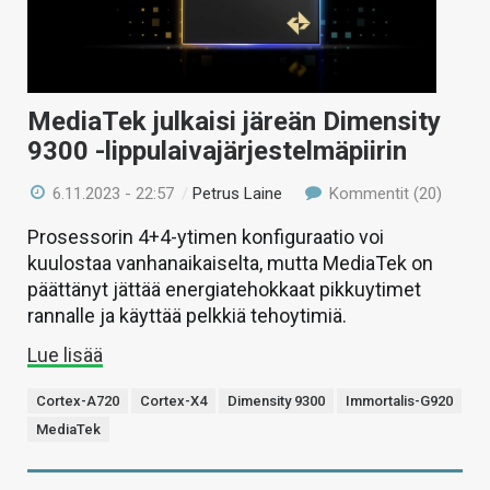
MediaTek julkaisi järeän Dimensity
9300 -lippulaivajärjestelmäpiirin
6.11.2023 - 22:57
/
Petrus Laine
Kommentit (20)
Prosessorin 4+4-ytimen konfiguraatio voi
kuulostaa vanhanaikaiselta, mutta MediaTek on
päättänyt jättää energiatehokkaat pikkuytimet
rannalle ja käyttää pelkkiä tehoytimiä.
Lue lisää
Cortex-A720
Cortex-X4
Dimensity 9300
Immortalis-G920
MediaTek