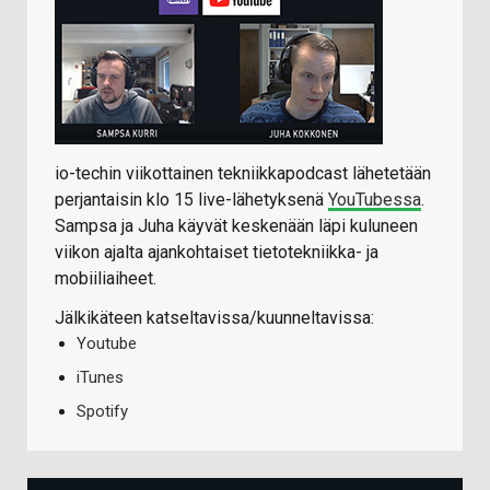
io-techin viikottainen tekniikkapodcast lähetetään
perjantaisin klo 15 live-lähetyksenä
YouTubessa
.
Sampsa ja Juha käyvät keskenään läpi kuluneen
viikon ajalta ajankohtaiset tietotekniikka- ja
mobiiliaiheet.
Jälkikäteen katseltavissa/kuunneltavissa:
Youtube
iTunes
Spotify