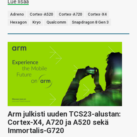
Lue lisää
Adreno
Cortex-A520
Cortex-A720
Cortex-X4
Hexagon
Kryo
Qualcomm
Snapdragon 8 Gen 3
Arm julkisti uuden TCS23-alustan:
Cortex-X4, A720 ja A520 sekä
Immortalis-G720