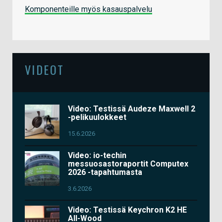
Komponenteille myös kasauspalvelu
VIDEOT
Video: Testissä Audeze Maxwell 2
-pelikuulokkeet
15.6.2026
Video: io-techin
messuosastoraportit Computex
2026 -tapahtumasta
3.6.2026
Video: Testissä Keychron K2 HE
All-Wood