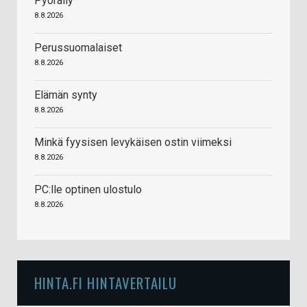
Pyöräily
8.8.2026
Perussuomalaiset
8.8.2026
Elämän synty
8.8.2026
Minkä fyysisen levykäisen ostin viimeksi
8.8.2026
PC:lle optinen ulostulo
8.8.2026
HINTA.FI HINTAVERTAILU