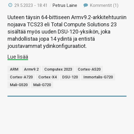
29.5.2023 - 18:41
/
Petrus Laine
Kommentit (1)
Uuteen täysin 64-bittiseen Armv9.2-arkkitehtuuriin
nojaava TCS23 eli Total Compute Solutions 23
sisältää myös uuden DSU-120-yksikön, joka
mahdollistaa jopa 14 ydintä ja entistä
joustavammat ydinkonfiguraatiot.
Lue lisää
ARM
Armv9.2
Computex 2023
Cortex-A520
Cortex-A720
Cortex-X4
DSU-120
Immortalis-G720
Mali-G520
Mali-G720