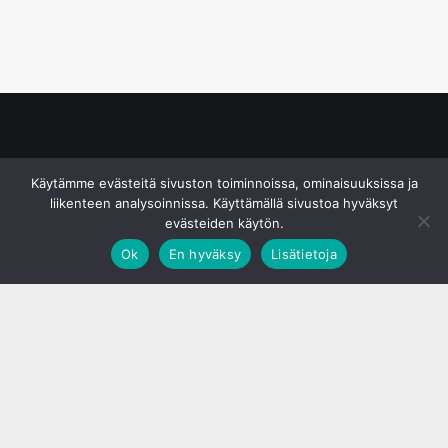
© S&J Media Oy
Käytämme evästeitä sivuston toiminnoissa, ominaisuuksissa ja
liikenteen analysoinnissa. Käyttämällä sivustoa hyväksyt
evästeiden käytön.
Ok
En hyväksy
Lisätietoja
;