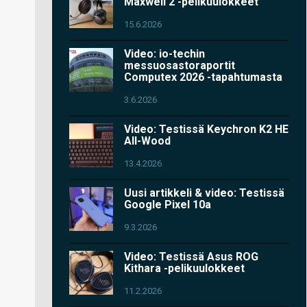
Maxwell 2 -pelikuulokkeet
15.6.2026
Video: io-techin
messuosastoraportit
Computex 2026 -tapahtumasta
3.6.2026
Video: Testissä Keychron K2 HE
All-Wood
13.4.2026
Uusi artikkeli & video: Testissä
Google Pixel 10a
9.3.2026
Video: Testissä Asus ROG
Kithara -pelikuulokkeet
11.2.2026