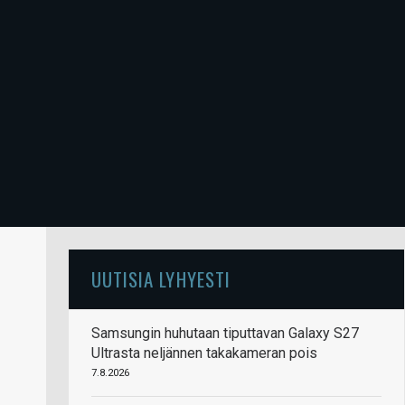
UUTISIA LYHYESTI
Samsungin huhutaan tiputtavan Galaxy S27
Ultrasta neljännen takakameran pois
7.8.2026