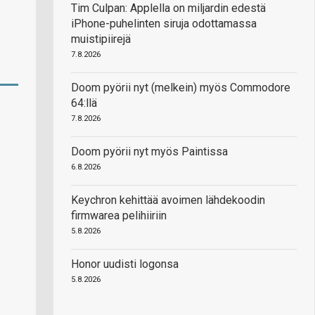
Tim Culpan: Applella on miljardin edestä
iPhone-puhelinten siruja odottamassa
muistipiirejä
7.8.2026
Doom pyörii nyt (melkein) myös Commodore
64:llä
7.8.2026
Doom pyörii nyt myös Paintissa
6.8.2026
Keychron kehittää avoimen lähdekoodin
firmwarea pelihiiriin
5.8.2026
Honor uudisti logonsa
5.8.2026