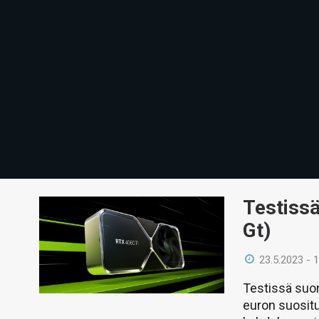
Testiss
Gt)
23.5.2023 - 
Testissä suo
euron suosit