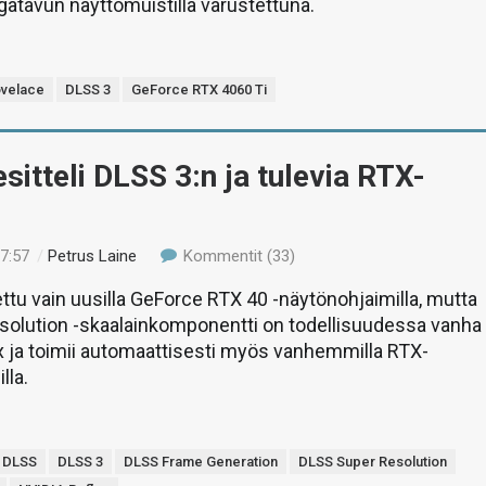
atavun näyttömuistilla varustettuna.
ovelace
DLSS 3
GeForce RTX 4060 Ti
sitteli DLSS 3:n ja tulevia RTX-
17:57
/
Petrus Laine
Kommentit (33)
ttu vain uusilla GeForce RTX 40 -näytönohjaimilla, mutta
solution -skaalainkomponentti on todellisuudessa vanha
x ja toimii automaattisesti myös vanhemmilla RTX-
lla.
DLSS
DLSS 3
DLSS Frame Generation
DLSS Super Resolution