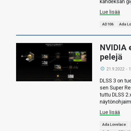
kahdeksan gig
Lue lisää
AD106
Ada L
NVIDIA e
pelejä
21.9.2022 - 
DLSS 3 on tue
sen Super Re
tuttu DLSS 2.
näytönohjaimi
Lue lisää
Ada Lovelace