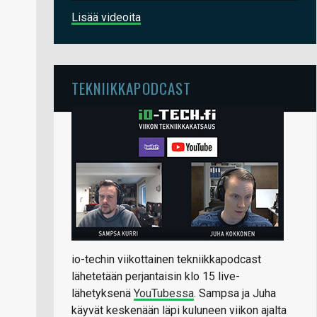
Lisää videoita
TEKNIIKKAPODCAST
io-techin viikottainen tekniikkapodcast
lähetetään perjantaisin klo 15 live-
lähetyksenä
YouTubessa
. Sampsa ja Juha
käyvät keskenään läpi kuluneen viikon ajalta