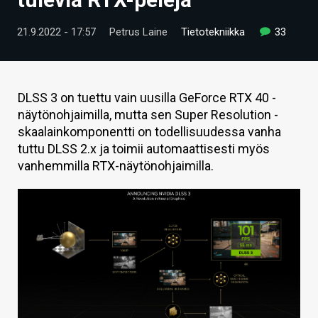
ARTIKKELIT
21.9.2022 - 17:57
Petrus Laine
Tietotekniikka
33
VIDEOT
TECHBBS
DLSS 3 on tuettu vain uusilla GeForce RTX 40 -
TIETOA
näytönohjaimilla, mutta sen Super Resolution -
skaalainkomponentti on todellisuudessa vanha
HINTA.FI
tuttu DLSS 2.x ja toimii automaattisesti myös
vanhemmilla RTX-näytönohjaimilla.
KAUPPA
VAIHDA TEEMA
HAKU