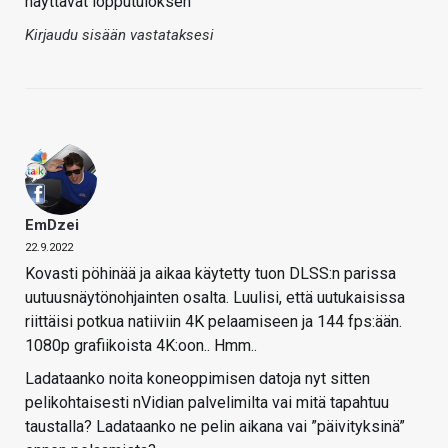
näyttävät lopputuloksen
Kirjaudu sisään vastataksesi
EmDzei
22.9.2022
Kovasti pöhinää ja aikaa käytetty tuon DLSS:n parissa
uutuusnäytönohjainten osalta. Luulisi, että uutukaisissa
riittäisi potkua natiiviin 4K pelaamiseen ja 144 fps:ään.
1080p grafiikoista 4K:oon.. Hmm..
Ladataanko noita koneoppimisen datoja nyt sitten
pelikohtaisesti nVidian palvelimilta vai mitä tapahtuu
taustalla? Ladataanko ne pelin aikana vai ”päivityksinä”