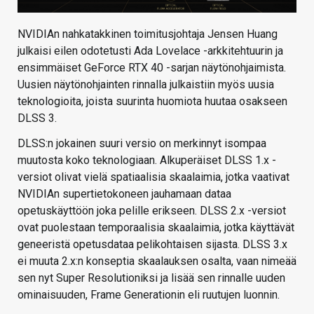
NVIDIAn nahkatakkinen toimitusjohtaja Jensen Huang
julkaisi eilen odotetusti Ada Lovelace -arkkitehtuurin ja
ensimmäiset GeForce RTX 40 -sarjan näytönohjaimista.
Uusien näytönohjainten rinnalla julkaistiin myös uusia
teknologioita, joista suurinta huomiota huutaa osakseen
DLSS 3.
DLSS:n jokainen suuri versio on merkinnyt isompaa
muutosta koko teknologiaan. Alkuperäiset DLSS 1.x -
versiot olivat vielä spatiaalisia skaalaimia, jotka vaativat
NVIDIAn supertietokoneen jauhamaan dataa
opetuskäyttöön joka pelille erikseen. DLSS 2.x -versiot
ovat puolestaan temporaalisia skaalaimia, jotka käyttävät
geneeristä opetusdataa pelikohtaisen sijasta. DLSS 3.x
ei muuta 2.x:n konseptia skaalauksen osalta, vaan nimeää
sen nyt Super Resolutioniksi ja lisää sen rinnalle uuden
ominaisuuden, Frame Generationin eli ruutujen luonnin.