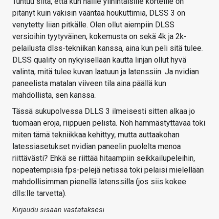
Tuntuu siltä, että kun näille ylihintaisille korteille on
pitänyt kuin väkisin vääntää houkuttimia, DLSS 3 on
venytetty liian pitkälle. Olen ollut aiempiin DLSS
versioihin tyytyväinen, kokemusta on sekä 4k ja 2k-
pelailusta dlss-tekniikan kanssa, aina kun peli sitä tulee.
DLSS quality on nykyisellään kautta linjan ollut hyvä
valinta, mitä tulee kuvan laatuun ja latenssiin. Ja nvidian
paneelista matalan viiveen tila aina päällä kun
mahdollista, sen kanssa.
Tässä sukupolvessa DLLS 3 ilmeisesti sitten alkaa jo
tuomaan eroja, riippuen pelistä. Noh hämmästyttävää toki
miten tämä tekniikkaa kehittyy, mutta auttaakohan
latessiasetukset nvidian paneelin puolelta menoa
riittävästi? Ehkä se riittää hitaampiin seikkailupeleihin,
nopeatempisia fps-pelejä netissä toki pelaisi mielellään
mahdollisimman pienellä latenssilla (jos siis kokee
dlls:lle tarvetta).
Kirjaudu sisään vastataksesi