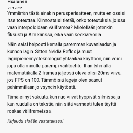
Hsalonen
21.9.2022
Ymmärrän tästä ainakin perusperiaatteen, mutta en osaisi
itse toteuttaa. Kiinnostaisi tietää, onko toteutuksia, joissa
vaan interpoloidaan väliframea? Mielellään jotenkin
fiksusti ja AI:n kanssa, eikä vaan keskiarvoilla.
Näin saisi helposti kerralla paremman kuvanlaadun ja
kunnon lagin. Sitten Nvidia Reflex ja muut
laginpienennysteknologiat yhtäaikaa käyttöön, niin voisi
jopa olla minulle parempi vaihtoehto. Ihan tyhmällä
matematiikalla 2 framea jäljessä oleva olisi 20ms viive,
jos FPS on 100. Tämmöisiä lageja olen saanut
pahimmillaan jo vsyncin käytöstä.
Tämä ei nyt vakuuta, kun nuo viivat hyppivät silmissä ja
kun ruudulla on tekstiä, niin siitä varmasti tulee täyttä
roskaa väliframeissa.
Kirjaudu sisään vastataksesi