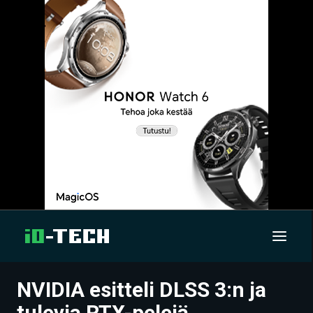
NVIDIA esitteli DLSS 3:n ja
UUTISET
tulevia RTX-pelejä