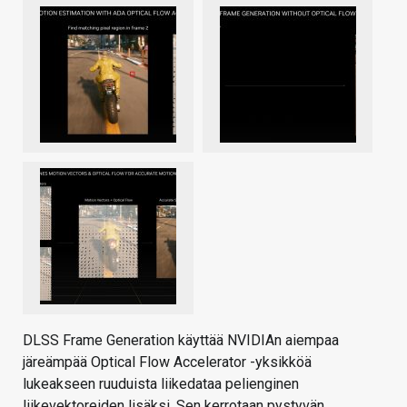
DLSS Frame Generation käyttää NVIDIAn aiempaa
järeämpää Optical Flow Accelerator -yksikköä
lukeakseen ruuduista liikedataa pelienginen
liikevektoreiden lisäksi. Sen kerrotaan pystyvän