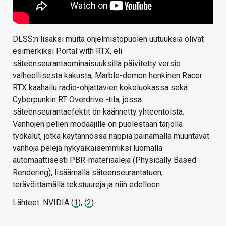
DLSS:n lisäksi muita ohjelmistopuolen uutuuksia olivat
esimerkiksi Portal with RTX, eli
säteenseurantaominaisuuksilla päivitetty versio
valheellisesta kakusta, Marble-demon henkinen Racer
RTX kaahailu radio-ohjattavien kokoluokassa sekä
Cyberpunkin RT Overdrive -tila, jossa
säteenseurantaefektit on käännetty yhteentoista.
Vanhojen pelien modaajille on puolestaan tarjolla
työkalut, jotka käytännössä nappia painamalla muuntavat
vanhoja pelejä nykyaikaisemmiksi luomalla
automaattisesti PBR-materiaaleja (Physically Based
Rendering), lisäämällä säteenseurantatuen,
terävöittämällä tekstuureja ja niin edelleen.
Lähteet: NVIDIA (
1
), (
2
)