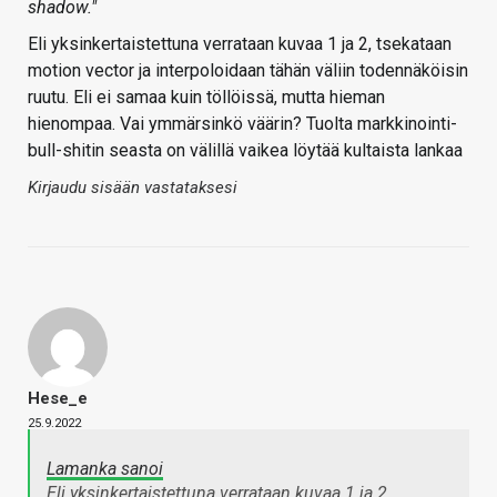
shadow."
Eli yksinkertaistettuna verrataan kuvaa 1 ja 2, tsekataan
motion vector ja interpoloidaan tähän väliin todennäköisin
ruutu. Eli ei samaa kuin töllöissä, mutta hieman
hienompaa. Vai ymmärsinkö väärin? Tuolta markkinointi-
bull-shitin seasta on välillä vaikea löytää kultaista lankaa
Kirjaudu sisään vastataksesi
Hese_e
25.9.2022
Lamanka sanoi
Eli yksinkertaistettuna verrataan kuvaa 1 ja 2,