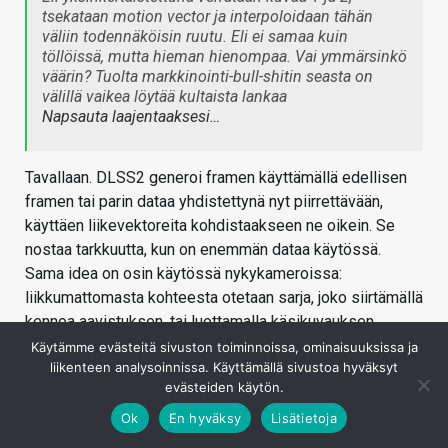
tsekataan motion vector ja interpoloidaan tähän
väliin todennäköisin ruutu. Eli ei samaa kuin
töllöissä, mutta hieman hienompaa. Vai ymmärsinkö
väärin? Tuolta markkinointi-bull-shitin seasta on
välillä vaikea löytää kultaista lankaa
Napsauta laajentaaksesi…
Tavallaan. DLSS2 generoi framen käyttämällä edellisen
framen tai parin dataa yhdistettynä nyt piirrettävään,
käyttäen liikevektoreita kohdistaakseen ne oikein. Se
nostaa tarkkuutta, kun on enemmän dataa käytössä.
Sama idea on osin käytössä nykykameroissa:
liikkumattomasta kohteesta otetaan sarja, joko siirtämällä
kennoa aavistuksen, tai luottamalla käsikuvauksen
epävakauteen. Kuvat kohdistetaan uusiksi ja kun on
Käytämme evästeitä sivuston toiminnoissa, ominaisuuksissa ja
liikenteen analysoinnissa. Käyttämällä sivustoa hyväksyt
enemmän dataa käytössä, voidaan saada tarkempi kuva
evästeiden käytön.
aikaan.
Ok
En hyväksy
Lisätietoja
DLSS3 vetää liikevektorien käytön pidemmälle, se yrittää