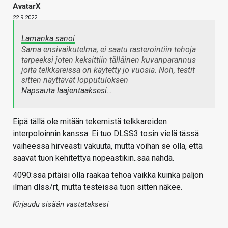
AvatarX
22.9.2022
Lamanka sanoi
Sama ensivaikutelma, ei saatu rasterointiin tehoja
tarpeeksi joten keksittiin tälläinen kuvanparannus
joita telkkareissa on käytetty jo vuosia. Noh, testit
sitten näyttävät lopputuloksen
Napsauta laajentaaksesi…
Eipä tällä ole mitään tekemistä telkkareiden
interpoloinnin kanssa. Ei tuo DLSS3 tosin vielä tässä
vaiheessa hirveästi vakuuta, mutta voihan se olla, että
saavat tuon kehitettyä nopeastikin..saa nähdä.
4090:ssa pitäisi olla raakaa tehoa vaikka kuinka paljon
ilman dlss/rt, mutta testeissä tuon sitten näkee.
Kirjaudu sisään vastataksesi