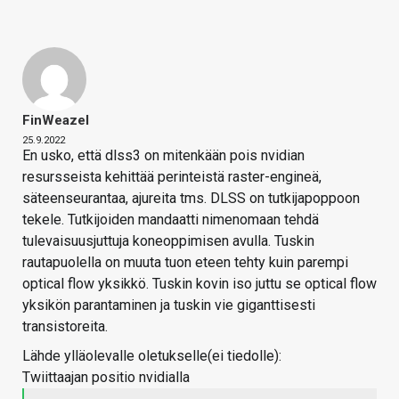
FinWeazel
25.9.2022
En usko, että dlss3 on mitenkään pois nvidian
resursseista kehittää perinteistä raster-engineä,
säteenseurantaa, ajureita tms. DLSS on tutkijapoppoon
tekele. Tutkijoiden mandaatti nimenomaan tehdä
tulevaisuusjuttuja koneoppimisen avulla. Tuskin
rautapuolella on muuta tuon eteen tehty kuin parempi
optical flow yksikkö. Tuskin kovin iso juttu se optical flow
yksikön parantaminen ja tuskin vie giganttisesti
transistoreita.
Lähde ylläolevalle oletukselle(ei tiedolle):
Twiittaajan positio nvidialla