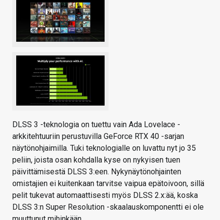
DLSS 3 -teknologia on tuettu vain Ada Lovelace -
arkkitehtuuriin perustuvilla GeForce RTX 40 -sarjan
näytönohjaimilla. Tuki teknologialle on luvattu nyt jo 35
peliin, joista osan kohdalla kyse on nykyisen tuen
päivittämisestä DLSS 3:een. Nykynäytönohjainten
omistajien ei kuitenkaan tarvitse vaipua epätoivoon, sillä
pelit tukevat automaattisesti myös DLSS 2.x:ää, koska
DLSS 3:n Super Resolution -skaalauskomponentti ei ole
muuttunut mihinkään.