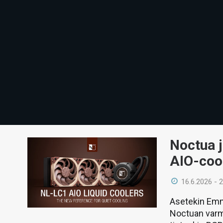
Noctua j
AIO-coo
16.6.2026 - 
Asetekin Emm
Noctuan varmi