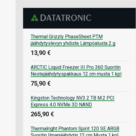
Thermal Grizzly PhaseSheet PTM
jäähdytyslevyn yhdiste Lämpöalusta 2 g
13,90 €
ARCTIC Liquid Freezer III Pro 360 Suoritin
Nestejäähdytyspakkaus 12 cm musta 1 kpl
75,90 €
Kingston Technology NV3 2 TB M.2 PCI
Express 4.0 NVMe 3D NAND
265,90 €
Thermalright Phantom Spirit 120 SE ARGB
Suoritin Ilmanjäähdytin 12 cm Musta 1 kpl