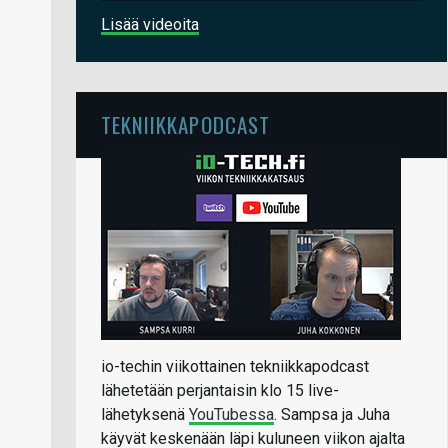
Lisää videoita
TEKNIIKKAPODCAST
io-techin viikottainen tekniikkapodcast
lähetetään perjantaisin klo 15 live-
lähetyksenä
YouTubessa
. Sampsa ja Juha
käyvät keskenään läpi kuluneen viikon ajalta