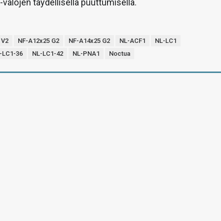
-valojen täydellisellä puuttumisella.
 V2
NF-A12x25 G2
NF-A14x25 G2
NL-ACF1
NL-LC1
-LC1-36
NL-LC1-42
NL-PNA1
Noctua