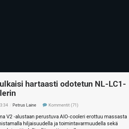
ulkaisi hartaasti odotetun NL-LC1-
lerin
23:34
/
Petrus Laine
Kommentit (71)
a V2 -alustaan perustuva AIO-cooleri erottuu massasta
stamalla hiljaisuudella ja toimintavarmuudella sekä