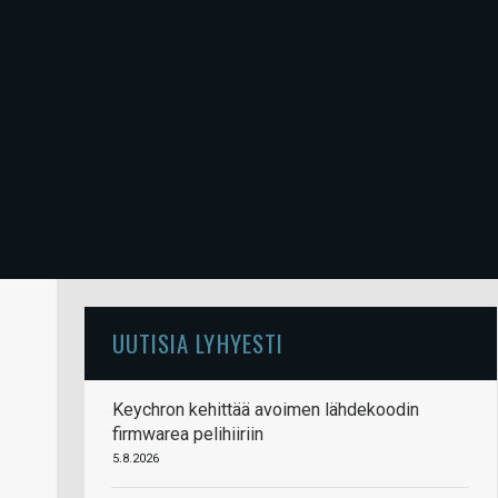
UUTISIA LYHYESTI
Keychron kehittää avoimen lähdekoodin
firmwarea pelihiiriin
5.8.2026