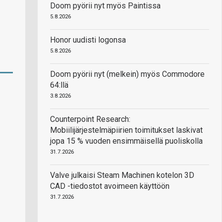
Doom pyörii nyt myös Paintissa
5.8.2026
Honor uudisti logonsa
5.8.2026
Doom pyörii nyt (melkein) myös Commodore
64:llä
3.8.2026
Counterpoint Research:
Mobiilijärjestelmäpiirien toimitukset laskivat
jopa 15 % vuoden ensimmäisellä puoliskolla
31.7.2026
Valve julkaisi Steam Machinen kotelon 3D
CAD -tiedostot avoimeen käyttöön
31.7.2026