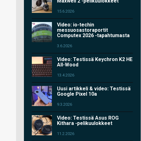
Maxwell 2 -pelikuulokkeet
15.6.2026
Video: io-techin
messuosastoraportit
Computex 2026 -tapahtumasta
3.6.2026
Video: Testissä Keychron K2 HE
All-Wood
13.4.2026
Uusi artikkeli & video: Testissä
Google Pixel 10a
9.3.2026
Video: Testissä Asus ROG
Kithara -pelikuulokkeet
11.2.2026