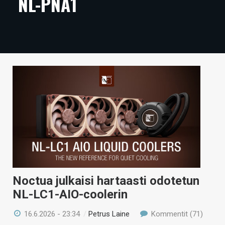
NL-PNA1
ARTIKKELIT
VIDEOT
TECHBBS
TIETOA
HINTA.FI
KAUPPA
VAIHDA TEEMA
Noctua julkaisi hartaasti odotetun
HAKU
NL-LC1-AIO-coolerin
16.6.2026 - 23:34
/
Petrus Laine
Kommentit (71)