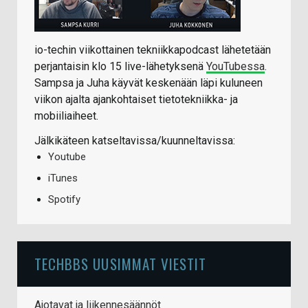
io-techin viikottainen tekniikkapodcast lähetetään
perjantaisin klo 15 live-lähetyksenä
YouTubessa
.
Sampsa ja Juha käyvät keskenään läpi kuluneen
viikon ajalta ajankohtaiset tietotekniikka- ja
mobiiliaiheet.
Jälkikäteen katseltavissa/kuunneltavissa:
Youtube
iTunes
Spotify
TECHBBS UUSIMMAT VIESTIT
Ajotavat ja liikennesäännöt