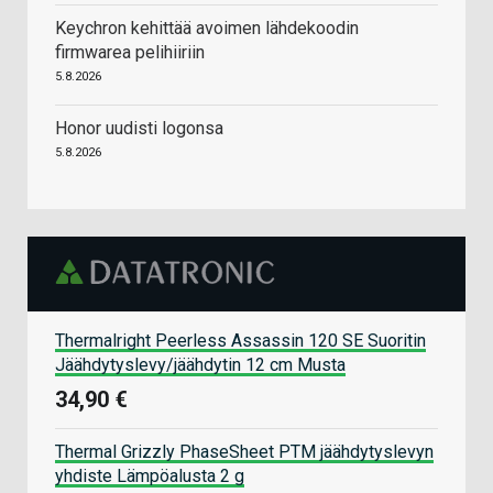
Keychron kehittää avoimen lähdekoodin
firmwarea pelihiiriin
5.8.2026
Honor uudisti logonsa
5.8.2026
Thermalright Peerless Assassin 120 SE Suoritin
Jäähdytyslevy/jäähdytin 12 cm Musta
34,90 €
Thermal Grizzly PhaseSheet PTM jäähdytyslevyn
yhdiste Lämpöalusta 2 g