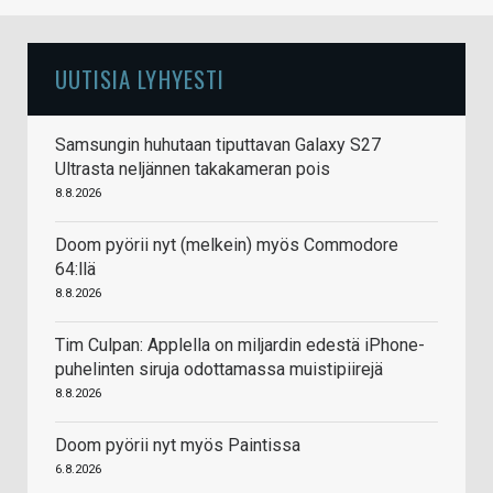
UUTISIA LYHYESTI
Samsungin huhutaan tiputtavan Galaxy S27
Ultrasta neljännen takakameran pois
8.8.2026
Doom pyörii nyt (melkein) myös Commodore
64:llä
8.8.2026
Tim Culpan: Applella on miljardin edestä iPhone-
puhelinten siruja odottamassa muistipiirejä
8.8.2026
Doom pyörii nyt myös Paintissa
6.8.2026