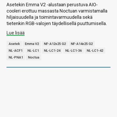
Asetekin Emma V2 -alustaan perustuva AIO-
cooleri erottuu massasta Noctuan varmistamalla
hiljaisuudella ja toimintavarmuudella sekä
tietenkin RGB-valojen täydellisellä puuttumisella.
Lue lisää
Asetek
Emma V2
NF-A12x25 G2
NF-A14x25 G2
NL-ACF1
NL-LC1
NL-LC1-24
NL-LC1-36
NL-LC1-42
NL-PNA1
Noctua