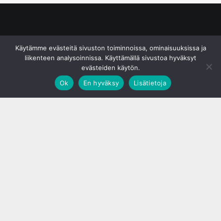
© S&J Media Oy
Käytämme evästeitä sivuston toiminnoissa, ominaisuuksissa ja
liikenteen analysoinnissa. Käyttämällä sivustoa hyväksyt
evästeiden käytön.
Ok
En hyväksy
Lisätietoja
;