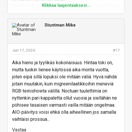
Klikkaa laajentaaksesi...
Vaihdoin Arcticit tilalle niin loppui. En ole sen jälkeen
hommannut Noctuaa laakerointiongelman vuoksi.
En allekirjoita tätä ollenkaan "
Noita tuulettimia kun ei
Stuntman Mike
periaattessa tarvitse ostaa kun sen yhden kerran
", tai
kyllä, yhden ja ainoan kerran todetakseen et huonoa
premium hinnalla.
Jun 17, 2026
#17
Mielenkiinnolla odottaen Sampsan testejä miten
tämä vertautuu Liquid Freezereiden kanssa. Hiljaista
Aika hieno ja tyylikäs kokonaisuus. Hintaa toki on,
on ollut absoluuttisesti parempien puuttuessa.
mutta tuokin lienee käytössä aika monta vuotta,
Odotukset ei ole kovin korkealla koska menty sieltä
joten eipä sillä lopuksi ole mitään väliä. Hyvä nähdä
mistä aita matalin eli valittu taas se Asetekin valmis
jotain muutakin, kuin migreenilaatikkoihin meneviä
tuote. Samalla viivalla teknisesti kuin muut samaa
RGB-teinishowta välillä. Noctuan tuulettimia on
tekniikkaa käyttävät, esim. ROG Ryujin III.
nyttenkin pari kappaletta ollut vuosia ja siellähän ne
Vastaa
pöhisee tasaisen varmasti vailla mitään ongelmaa.
AIO-päivitys voisi ehkä olla aiheellinen jos samalla
vaihtaisi prossua...
Vastaa