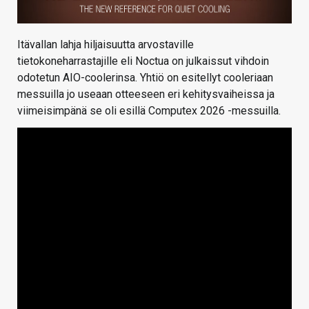
Itävallan lahja hiljaisuutta arvostaville
tietokoneharrastajille eli Noctua on julkaissut vihdoin
odotetun AIO-coolerinsa. Yhtiö on esitellyt cooleriaan
messuilla jo useaan otteeseen eri kehitysvaiheissa ja
viimeisimpänä se oli esillä Computex 2026 -messuilla.