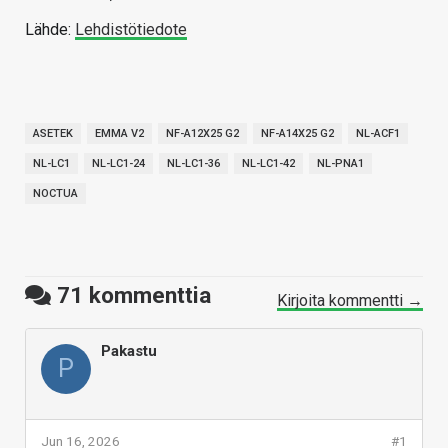
Lähde:
Lehdistötiedote
ASETEK
EMMA V2
NF-A12X25 G2
NF-A14X25 G2
NL-ACF1
NL-LC1
NL-LC1-24
NL-LC1-36
NL-LC1-42
NL-PNA1
NOCTUA
71
kommenttia
Kirjoita kommentti →
Pakastu
P
Jun 16, 2026
#1