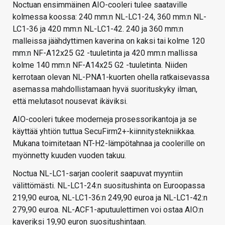
Noctuan ensimmäinen AIO-cooleri tulee saataville
kolmessa koossa: 240 mm:n NL-LC1-24, 360 mm:n NL-
LC1-36 ja 420 mm:n NL-LC1-42. 240 ja 360 mm:n
malleissa jäähdyttimen kaverina on kaksi tai kolme 120
mm:n NF-A12x25 G2 -tuuletinta ja 420 mm:n mallissa
kolme 140 mm:n NF-A14x25 G2 -tuuletinta. Niiden
kerrotaan olevan NL-PNA1-kuorten ohella ratkaisevassa
asemassa mahdollistamaan hyvä suorituskyky ilman,
että melutasot nousevat ikäviksi.
AIO-cooleri tukee moderneja prosessorikantoja ja se
käyttää yhtiön tuttua SecuFirm2+-kiinnitystekniikkaa.
Mukana toimitetaan NT-H2-lämpötahnaa ja coolerille on
myönnetty kuuden vuoden takuu.
Noctua NL-LC1-sarjan coolerit saapuvat myyntiin
välittömästi. NL-LC1-24:n suositushinta on Euroopassa
219,90 euroa, NL-LC1-36:n 249,90 euroa ja NL-LC1-42:n
279,90 euroa. NL-ACF1-aputuulettimen voi ostaa AIO:n
kaveriksi 19,90 euron suositushintaan.