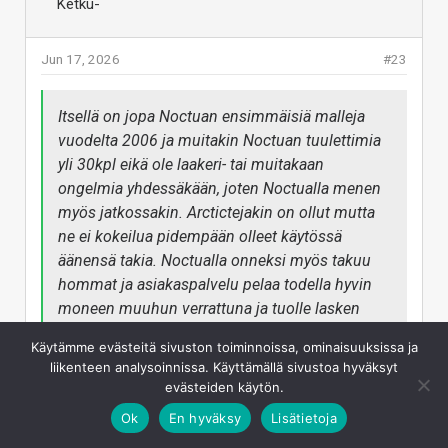
Jun 17, 2026
#23
Itsellä on jopa Noctuan ensimmäisiä malleja
vuodelta 2006 ja muitakin Noctuan tuulettimia
yli 30kpl eikä ole laakeri- tai muitakaan
ongelmia yhdessäkään, joten Noctualla menen
myös jatkossakin. Arctictejakin on ollut mutta
ne ei kokeilua pidempään olleet käytössä
äänensä takia. Noctualla onneksi myös takuu
hommat ja asiakaspalvelu pelaa todella hyvin
moneen muuhun verrattuna ja tuolle lasken
myös arvoa vaikka ei ole takuuta tarvinnut
Käytämme evästeitä sivuston toiminnoissa, ominaisuuksissa ja
käyttääkkään.
Pakko itse kommentoida tähän sen verran, että
liikenteen analysoinnissa. Käyttämällä sivustoa hyväksyt
evästeiden käytön.
otetaan huomioon sulla on yhteistyö Noctua kanssa
niin varmasti myös pelaisi tässä tapauksessa
Ok
En hyväksy
Lisätietoja
paremmin Takuu.