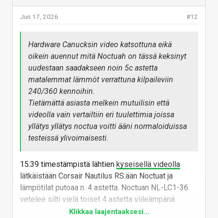
Jun 17, 2026
#12
Hardware Canucksin video katsottuna eikä
oikein auennut mitä Noctuah on tässä keksinyt
uudestaan saadakseen noin 5c astetta
matalemmat lämmöt verrattuna kilpaileviin
240/360 kennoihin.
Tietämättä asiasta melkein mutuilisin että
videolla vain vertailtiin eri tuulettimia joissa
yllätys yllätys noctua voitti ääni normaloiduissa
testeissä ylivoimaisesti.
15:39 timestämpistä lähtien
kyseisellä videolla
lätkäistään Corsair Nautilus RS:ään Noctuat ja
lämpötilat putoaa n. 4 astetta. Noctuan NL-LC1-36
vetelee silti vielä toiset 4 astetta viileämpänä.
Klikkaa laajentaaksesi...
Ihan saman lailla "yllätys yllätys" on se, että jos