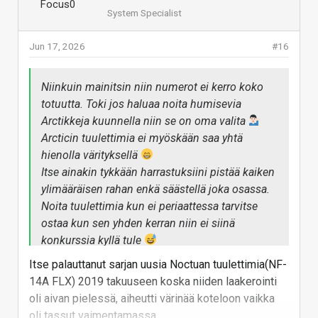
System Specialist
Jun 17, 2026
#16
Niinkuin mainitsin niin numerot ei kerro koko
totuutta. Toki jos haluaa noita humisevia
Arctikkeja kuunnella niin se on oma valita
Arcticin tuulettimia ei myöskään saa yhtä
hienolla värityksellä
Itse ainakin tykkään harrastuksiini pistää kaiken
ylimääräisen rahan enkä säästellä joka osassa.
Noita tuulettimia kun ei periaattessa tarvitse
ostaa kun sen yhden kerran niin ei siinä
konkurssia kyllä tule
Itse palauttanut sarjan uusia Noctuan tuulettimia(NF-
14A FLX) 2019 takuuseen koska niiden laakerointi
oli aivan pielessä, aiheutti värinää koteloon vaikka
oli tassut vaimentamassa.