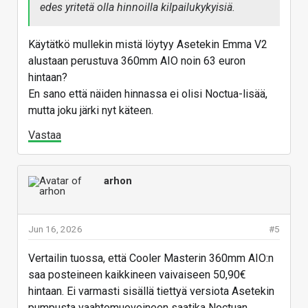
edes yritetä olla hinnoilla kilpailukykyisiä.
Käytätkö mullekin mistä löytyy Asetekin Emma V2
alustaan perustuva 360mm AIO noin 63 euron
hintaan?
En sano että näiden hinnassa ei olisi Noctua-lisää,
mutta joku järki nyt käteen.
Vastaa
arhon
Jun 16, 2026
#5
Vertailin tuossa, että Cooler Masterin 360mm AIO:n
saa posteineen kaikkineen vaivaiseen 50,90€
hintaan. Ei varmasti sisällä tiettyä versiota Asetekin
pumpusta vaahtomuoveineen saatika Noctuan