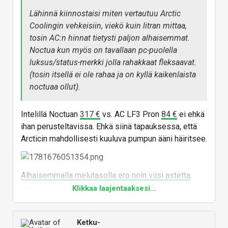
Lähinnä kiinnostaisi miten vertautuu Arctic
Coolingin vehkeisiin, viekö kuin litran mittaa,
tosin AC:n hinnat tietysti paljon alhaisemmat.
Noctua kun myös on tavallaan pc-puolella
luksus/status-merkki jolla rahakkaat fleksaavat.
(tosin itsellä ei ole rahaa ja on kyllä kaikenlaista
noctuaa ollut).
Intelillä Noctuan
317 €
vs. AC LF3 Pron
84 €
ei ehkä
ihan perusteltavissa. Ehkä siinä tapauksessa, että
Arcticin mahdollisesti kuuluva pumpun ääni häiritsee.
Alhaisemmalla melutasolla ero noin viisi astetta
.
Klikkaa laajentaaksesi...
Vastaa
Ketku-