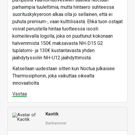
parhaimpia tuulettimia, mutta hintaero suhteessa
suorituskykyeroon alkaa olla jo sellainen, että ei
puhuta premium-, vaan kulttilisästä. Ehkä tuon ostajat
voivat perustella hintaa tuotteessa isosti
komeilevalla logolla, joka on puuttunut kokonaan
halvemmista 150€ maksavasta NH-D15 G2
tuplatorni- ja 130€ kustantavasta yhden
jäähdytyssiilin NH-U12 jäähdyttimistä.
Katsellaan uudestaan sitten kun Noctua julkaisee
Thermosiphonin, joka vaikuttaa oikealta
innovaatiolta.
Vastaa
Kaotik
Banhammer