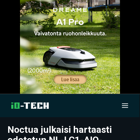
Noctua julkaisi hartaasti
UUTISET
odotetun NL-LC1-AIO-