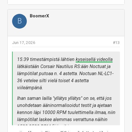
unohdetaan ääninormalisoidut testit ja ajetaan
kennon läpi 10000 RPM tuulettimella ilmaa, niin
BoomerX
B
lämpötilat laskee alemmas verrattuna näihin 1500-
2500 RPM fööneihin.
------------
Jun 17, 2026
#13
On kyllä taas käsittämätön aivopieru julkaista
420mm versio mutta ei 280mm mallia? Ja missä on
15:39 timestämpistä lähtien
kyseisellä videolla
tosiaan Chromax.black mallit, pitääkö niitä odottaa
lätkäistään Corsair Nautilus RS:ään Noctuat ja
taas Noctuan tuttuun tapaan seuraavat viisi vuotta?
lämpötilat putoaa n. 4 astetta. Noctuan NL-LC1-
Lian Li GA II Lite 360 on 1,5 kertaa halvempi, PWM
36 vetelee silti vielä toiset 4 astetta
rajoitettuna senkin föönit saa hiljaiseksi...
viileämpänä.
Vastaa
Ihan saman lailla "yllätys yllätys" on se, että jos
unohdetaan ääninormalisoidut testit ja ajetaan
kennon läpi 10000 RPM tuulettimella ilmaa, niin
lämpötilat laskee alemmas verrattuna näihin
1500-2500 RPM fööneihin.