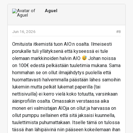
Aguel
Jun 16, 2026
#8
Omituista itkemistä tuon AIO:n osalta. Ilmeisesti
porukalle tuli yllätyksenä että kyseessä ei tule
olemaan markkinoiden halvin AIO
Johan noissa
on 100€ edestä pelkästään tuuletimia mukana. Sama
hommahan se on ollut ilmajähdytys puolella että
huomattavasti halvemmalla päästään lähes samoihin
lukemiin mutta pelkät lukemat paperilla (tai
nettisivuilla) ei kerro vielä koko totuutta, varsinkaan
ääniprofiilin osalta. Omassakin verstaassa aika
monen eri valmistajan AIOja on ollut ja harvassa on
ollut pumppu sellainen että sitä jaksaisi kuunnella,
tuulettimista puhumattakaan. Itselle tämä on tulossa
tässä ihan lähipäivinä niin pääseen kokeilemaan ihan