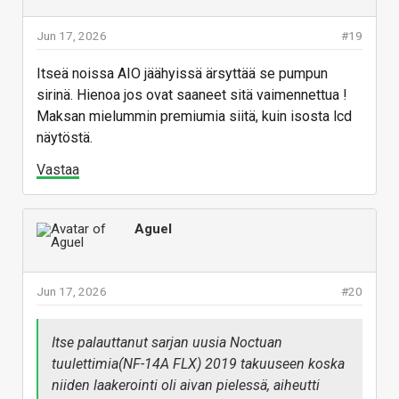
Jun 17, 2026
#19
Itseä noissa AIO jäähyissä ärsyttää se pumpun
sirinä. Hienoa jos ovat saaneet sitä vaimennettua !
Maksan mielummin premiumia siitä, kuin isosta lcd
näytöstä.
Vastaa
Aguel
Jun 17, 2026
#20
Itse palauttanut sarjan uusia Noctuan
tuulettimia(NF-14A FLX) 2019 takuuseen koska
niiden laakerointi oli aivan pielessä, aiheutti