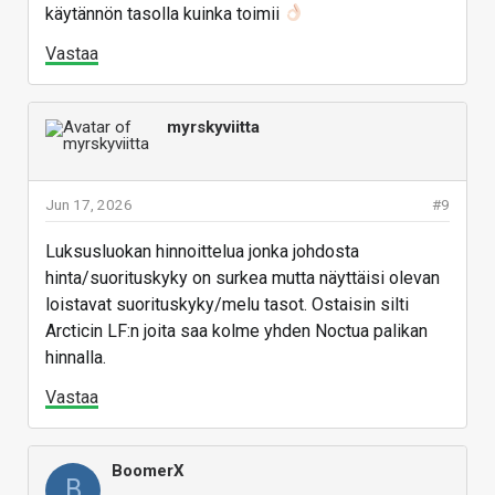
käytännön tasolla kuinka toimii
Vastaa
myrskyviitta
Jun 17, 2026
#9
Luksusluokan hinnoittelua jonka johdosta
hinta/suorituskyky on surkea mutta näyttäisi olevan
loistavat suorituskyky/melu tasot. Ostaisin silti
Arcticin LF:n joita saa kolme yhden Noctua palikan
hinnalla.
Vastaa
BoomerX
B