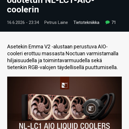
ARTIKKELIT
coolerin
VIDEOT
16.6.2026 - 23:34
Petrus Laine
Tietotekniikka
71
TECHBBS
TIETOA
Asetekin Emma V2 -alustaan perustuva AIO-
cooleri erottuu massasta Noctuan varmistamalla
HINTA.FI
hiljaisuudella ja toimintavarmuudella sekä
tietenkin RGB-valojen täydellisellä puuttumisella.
KAUPPA
VAIHDA TEEMA
HAKU