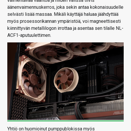
vaimentavaa vaahtoa ja niiden välissä tiivis
äänenvaimennuskerros, joka sekin antaa kokonaisuudelle
selvästi lisää massaa. Mikäli käyttäjä haluaa jäähdyttää
myös prosessorikannan ympäristöä, voi magneettisesti
kiinnittyvän metallilogon irrottaa ja asentaa sen tilalle NL-
ACF1-aputuulettimen.
Yhtiö on huomioinut pumppublokissa myös