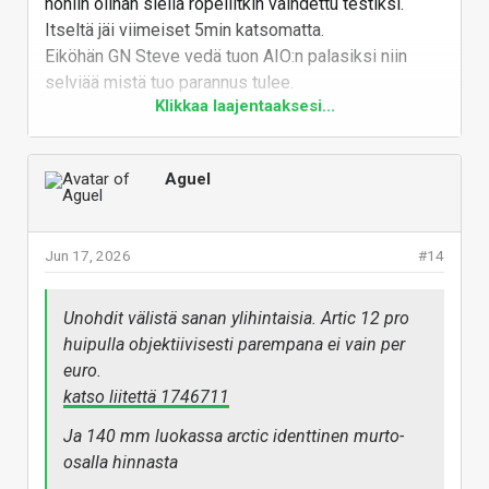
noniin olihan siellä ropellitkin vaihdettu testiksi.
------------
Itseltä jäi viimeiset 5min katsomatta.
Eiköhän GN Steve vedä tuon AIO:n palasiksi niin
On kyllä taas käsittämätön aivopieru julkaista
selviää mistä tuo parannus tulee.
420mm versio mutta ei 280mm mallia? Ja
Klikkaa laajentaaksesi...
missä on tosiaan Chromax.black mallit, pitääkö
muok. arvaillaan lisää että tuo noctuan vrm tuuletin
niitä odottaa taas Noctuan tuttuun tapaan
avittaa 4c asteen verran.
seuraavat viisi vuotta?
Aguel
Vastaa
Lian Li GA II Lite 360 on 1,5 kertaa halvempi,
PWM rajoitettuna senkin föönit saa hiljaiseksi...
Jun 17, 2026
#14
Unohdit välistä sanan ylihintaisia. Artic 12 pro
huipulla objektiivisesti parempana ei vain per
euro.
katso liitettä 1746711
Ja 140 mm luokassa arctic identtinen murto-
osalla hinnasta