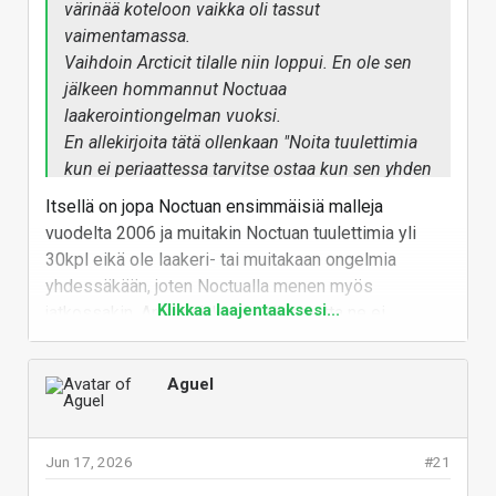
värinää koteloon vaikka oli tassut
vaimentamassa.
Vaihdoin Arcticit tilalle niin loppui. En ole sen
jälkeen hommannut Noctuaa
laakerointiongelman vuoksi.
En allekirjoita tätä ollenkaan "
Noita tuulettimia
kun ei periaattessa tarvitse ostaa kun sen yhden
kerran
", tai kyllä, yhden ja ainoan kerran
Itsellä on jopa Noctuan ensimmäisiä malleja
todetakseen et huonoa premium hinnalla.
vuodelta 2006 ja muitakin Noctuan tuulettimia yli
30kpl eikä ole laakeri- tai muitakaan ongelmia
Mielenkiinnolla odottaen Sampsan testejä
yhdessäkään, joten Noctualla menen myös
miten tämä vertautuu Liquid Freezereiden
Klikkaa laajentaaksesi...
jatkossakin. Arctictejakin on ollut mutta ne ei
kanssa. Hiljaista on ollut absoluuttisesti
kokeilua pidempään olleet käytössä äänensä takia.
parempien puuttuessa.
Noctualla onneksi myös takuu hommat ja
Odotukset ei ole kovin korkealla koska menty
Aguel
asiakaspalvelu pelaa todella hyvin moneen muuhun
sieltä mistä aita matalin eli valittu taas se
verrattuna ja tuolle lasken myös arvoa vaikka ei ole
Asetekin valmis tuote. Samalla viivalla
takuuta tarvinnut käyttääkkään.
teknisesti kuin muut samaa tekniikkaa
Jun 17, 2026
#21
käyttävät, esim. ROG Ryujin III.
Vastaa