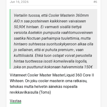
Jun 16, 2026
#6
Vertailin tuossa, että Cooler Masterin 360mm
AIO:n saa posteineen kaikkineen vaivaiseen
50,90€ hintaan. Ei varmasti sisällä tiettyä
versiota Asetekin pumpusta vaahtomuoveineen
saatika Noctuan parhaimpia tuulettimia, mutta
hintaero suhteessa suorituskykyeroon alkaa olla
jo sellainen, että ei puhuta premium-, vaan
kulttilisästä. Ehkä tuon ostajat voivat perustella
hintaa tuotteessa isosti komeilevalla logolla,
joka on puuttunut kokonaan halvemmista 150€
maksavasta NH-D15 G2 tuplatorni- ja 130€
Viitanneet Cooler Master MasterLiquid 360 Core II
kustantavasta yhden jäähdytyssiilin NH-U12
Whiteen. On joku cooler masterin oma ratkaisu,
jäähdyttimistä.
tehokas mutta helvetin äänekäs nopealla
revikkavilkaisulla (Toms)
Katsellaan uudestaan sitten kun Noctua
julkaisee Thermosiphonin, joka vaikuttaa
Vastaa
oikealta innovaatiolta.