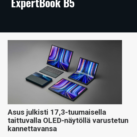
ExpertBook B5
ARTIKKELIT
VIDEOT
TECHBBS
TIETOA
HINTA.FI
KAUPPA
VAIHDA TEEMA
Asus julkisti 17,3-tuumaisella
HAKU
taittuvalla OLED-näytöllä varustetun
kannettavansa