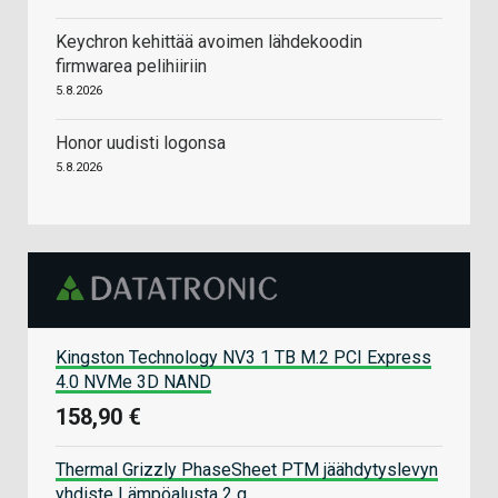
Keychron kehittää avoimen lähdekoodin
firmwarea pelihiiriin
5.8.2026
Honor uudisti logonsa
5.8.2026
Kingston Technology NV3 1 TB M.2 PCI Express
4.0 NVMe 3D NAND
158,90 €
Thermal Grizzly PhaseSheet PTM jäähdytyslevyn
yhdiste Lämpöalusta 2 g