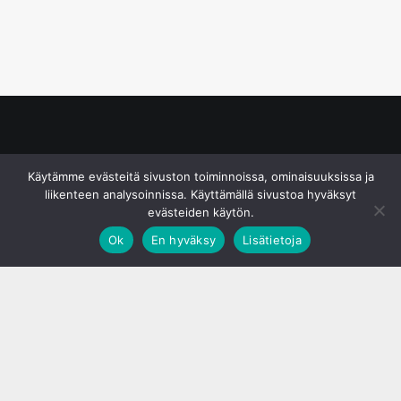
© S&J Media Oy
Käytämme evästeitä sivuston toiminnoissa, ominaisuuksissa ja
liikenteen analysoinnissa. Käyttämällä sivustoa hyväksyt
evästeiden käytön.
Ok
En hyväksy
Lisätietoja
;