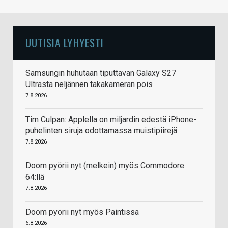
UUTISIA LYHYESTI
Samsungin huhutaan tiputtavan Galaxy S27
Ultrasta neljännen takakameran pois
7.8.2026
Tim Culpan: Applella on miljardin edestä iPhone-
puhelinten siruja odottamassa muistipiirejä
7.8.2026
Doom pyörii nyt (melkein) myös Commodore
64:llä
7.8.2026
Doom pyörii nyt myös Paintissa
6.8.2026