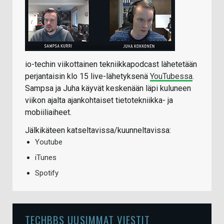
io-techin viikottainen tekniikkapodcast lähetetään
perjantaisin klo 15 live-lähetyksenä
YouTubessa
.
Sampsa ja Juha käyvät keskenään läpi kuluneen
viikon ajalta ajankohtaiset tietotekniikka- ja
mobiiliaiheet.
Jälkikäteen katseltavissa/kuunneltavissa:
Youtube
iTunes
Spotify
TECHBBS UUSIMMAT VIESTIT