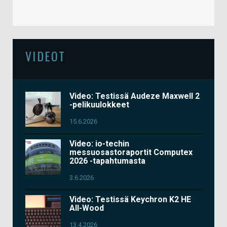
VIDEOT
Video: Testissä Audeze Maxwell 2
-pelikuulokkeet
15.6.2026
Video: io-techin
messuosastoraportit Computex
2026 -tapahtumasta
3.6.2026
Video: Testissä Keychron K2 HE
All-Wood
13.4.2026