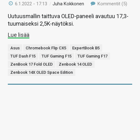
6.1.2022 - 17:13
/
Juha Kokkonen
Kommentit (5)
Uutuusmallin taittuva OLED-paneeli avautuu 17,3-
tuumaiseksi 2,5K-näytöksi.
Lue lisää
Asus
Chromebook Flip CX5
ExpertBook B5
TUF Dash F15
TUF Gaming F15
TUF Gaming F17
ZenBook 17 Fold OLED
Zenbook 14 OLED
Zenbook 14X OLED Space Edition