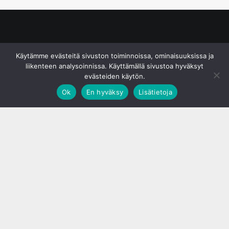
© S&J Media Oy
Käytämme evästeitä sivuston toiminnoissa, ominaisuuksissa ja
liikenteen analysoinnissa. Käyttämällä sivustoa hyväksyt
evästeiden käytön.
Ok
En hyväksy
Lisätietoja
;