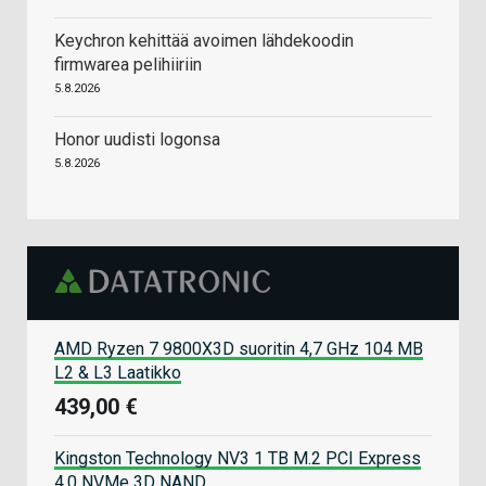
Keychron kehittää avoimen lähdekoodin
firmwarea pelihiiriin
5.8.2026
Honor uudisti logonsa
5.8.2026
AMD Ryzen 7 9800X3D suoritin 4,7 GHz 104 MB
L2 & L3 Laatikko
439,00 €
Kingston Technology NV3 1 TB M.2 PCI Express
4.0 NVMe 3D NAND