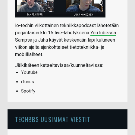
io-techin viikottainen tekniikkapodcast lähetetään
perjantaisin klo 15 live-lähetyksenä
YouTubessa
.
Sampsa ja Juha käyvät keskenään läpi kuluneen
viikon ajalta ajankohtaiset tietotekniikka- ja
mobiiliaiheet.
Jälkikäteen katseltavissa/kuunneltavissa:
Youtube
iTunes
Spotify
TECHBBS UUSIMMAT VIESTIT