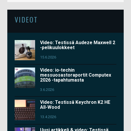
VIDEOT
Video: Testissä Audeze Maxwell 2
-pelikuulokkeet
15.6.2026
Video: io-techin
messuosastoraportit Computex
2026 -tapahtumasta
3.6.2026
Video: Testissä Keychron K2 HE
All-Wood
13.4.2026
Uusi artikkeli & video: Testissä