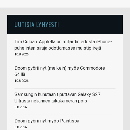
UUTISIA LYHYESTI
Tim Culpan: Applella on miljardin edestä iPhone-
puhelinten siruja odottamassa muistipiirejä
10.8.2026
Doom pyörii nyt (melkein) myös Commodore
64:llä
10.8.2026
Samsungin huhutaan tiputtavan Galaxy S27
Ultrasta neljännen takakameran pois
9.8.2026
Doom pyörii nyt myös Paintissa
6.8.2026