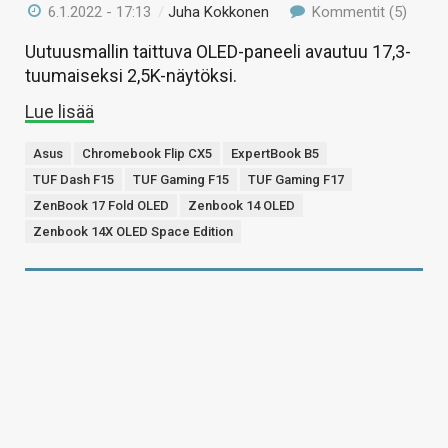
6.1.2022 - 17:13
/
Juha Kokkonen
Kommentit (5)
Uutuusmallin taittuva OLED-paneeli avautuu 17,3-
tuumaiseksi 2,5K-näytöksi.
Lue lisää
Asus
Chromebook Flip CX5
ExpertBook B5
TUF Dash F15
TUF Gaming F15
TUF Gaming F17
ZenBook 17 Fold OLED
Zenbook 14 OLED
Zenbook 14X OLED Space Edition