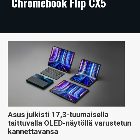
Chromebook Flip CX5
ARTIKKELIT
VIDEOT
TECHBBS
TIETOA
HINTA.FI
KAUPPA
VAIHDA TEEMA
Asus julkisti 17,3-tuumaisella
HAKU
taittuvalla OLED-näytöllä varustetun
kannettavansa