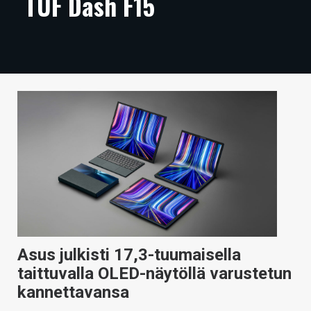
TUF Dash F15
ARTIKKELIT
VIDEOT
TECHBBS
TIETOA
HINTA.FI
KAUPPA
VAIHDA TEEMA
Asus julkisti 17,3-tuumaisella
HAKU
taittuvalla OLED-näytöllä varustetun
kannettavansa