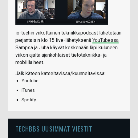
io-techin viikottainen tekniikkapodcast lähetetään
perjantaisin klo 15 live-lähetyksenä
YouTubessa
.
Sampsa ja Juha käyvät keskenään läpi kuluneen
viikon ajalta ajankohtaiset tietotekniikka- ja
mobiiliaiheet.
Jälkikäteen katseltavissa/kuunneltavissa:
Youtube
iTunes
Spotify
TECHBBS UUSIMMAT VIESTIT