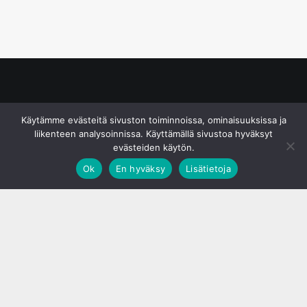
© S&J Media Oy
Käytämme evästeitä sivuston toiminnoissa, ominaisuuksissa ja
liikenteen analysoinnissa. Käyttämällä sivustoa hyväksyt
evästeiden käytön.
Ok
En hyväksy
Lisätietoja
;