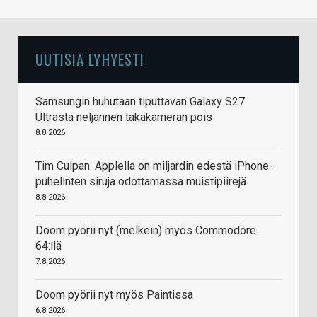
UUTISIA LYHYESTI
Samsungin huhutaan tiputtavan Galaxy S27
Ultrasta neljännen takakameran pois
8.8.2026
Tim Culpan: Applella on miljardin edestä iPhone-
puhelinten siruja odottamassa muistipiirejä
8.8.2026
Doom pyörii nyt (melkein) myös Commodore
64:llä
7.8.2026
Doom pyörii nyt myös Paintissa
6.8.2026