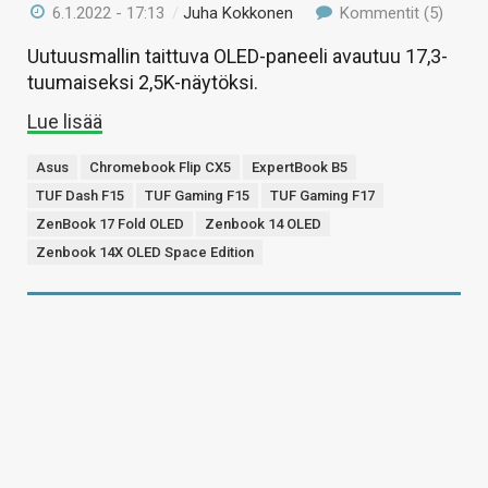
6.1.2022 - 17:13
/
Juha Kokkonen
Kommentit (5)
Uutuusmallin taittuva OLED-paneeli avautuu 17,3-
tuumaiseksi 2,5K-näytöksi.
Lue lisää
Asus
Chromebook Flip CX5
ExpertBook B5
TUF Dash F15
TUF Gaming F15
TUF Gaming F17
ZenBook 17 Fold OLED
Zenbook 14 OLED
Zenbook 14X OLED Space Edition