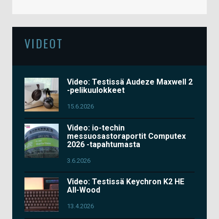
VIDEOT
Video: Testissä Audeze Maxwell 2
-pelikuulokkeet
15.6.2026
Video: io-techin
messuosastoraportit Computex
2026 -tapahtumasta
3.6.2026
Video: Testissä Keychron K2 HE
All-Wood
13.4.2026