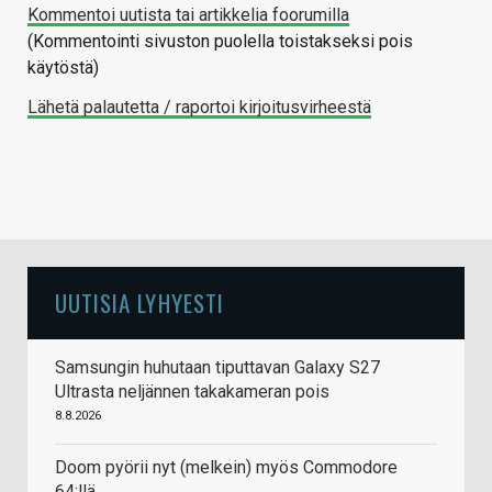
Kommentoi uutista tai artikkelia foorumilla
(Kommentointi sivuston puolella toistakseksi pois
käytöstä)
Lähetä palautetta / raportoi kirjoitusvirheestä
UUTISIA LYHYESTI
Samsungin huhutaan tiputtavan Galaxy S27
Ultrasta neljännen takakameran pois
8.8.2026
Doom pyörii nyt (melkein) myös Commodore
64:llä