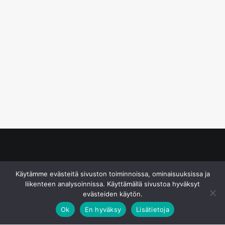
© S&J Media Oy
Käytämme evästeitä sivuston toiminnoissa, ominaisuuksissa ja
liikenteen analysoinnissa. Käyttämällä sivustoa hyväksyt
evästeiden käytön.
Ok
En hyväksy
Lisätietoja