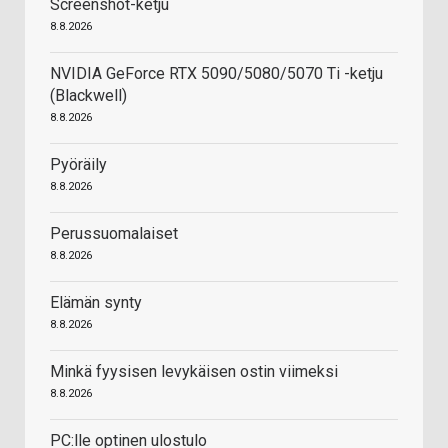
Screenshot-ketju
8.8.2026
NVIDIA GeForce RTX 5090/5080/5070 Ti -ketju
(Blackwell)
8.8.2026
Pyöräily
8.8.2026
Perussuomalaiset
8.8.2026
Elämän synty
8.8.2026
Minkä fyysisen levykäisen ostin viimeksi
8.8.2026
PC:lle optinen ulostulo