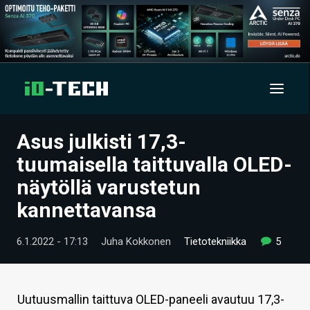
Asus julkisti 17,3-
UUTISET
tuumaisella taittuvalla OLED-
ARTIKKELIT
näytöllä varustetun
kannettavansa
VIDEOT
TECHBBS
6.1.2022 - 17:13
Juha Kokkonen
Tietotekniikka
5
TIETOA
HINTA.FI
Uutuusmallin taittuva OLED-paneeli avautuu 17,3-