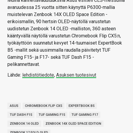
Muina kannettavauutuuksina Asus esitteli CES-messuilla
avaruudessa 25 vuotta sitten käynyttä P6300-mallia
muistelevan Zenbook 14X OLED Space Edition -
erikoismallin, 90 hertsin OLED-näytöllä varustetun
uudistetun Zenbook 14 OLED -malliston, 360 asteen
kääntyvällä näytöllä varustetun Chromebook Flip CX5:n,
työkäyttöön suunnatut kevyet 14-tuumaiset ExpertBook
B5 -mallit sekä uusimmalla raudalla päivitetyt TUF
Gaming F15- ja F17- sekä TUF Dash F15 -
pelikannettavat.
Lähde:
lehdistötiedote
,
Asuksen tuotesivut
ASUS
CHROMEBOOK FLIP CX5
EXPERTBOOK B5
TUF DASH F15
TUF GAMING F15
TUF GAMING F17
ZENBOOK 14 OLED
ZENBOOK 14X OLED SPACE EDITION
ZENBOOK 17 FOLD OLED