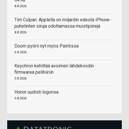
8.8.2026
Tim Culpan: Applella on miljardin edestä iPhone-
puhelinten siruja odottamassa muistipiirejä
8.8.2026
Doom pyörii nyt myös Paintissa
6.8.2026
Keychron kehittää avoimen lähdekoodin
firmwarea pelihiiriin
5.8.2026
Honor uudisti logonsa
5.8.2026