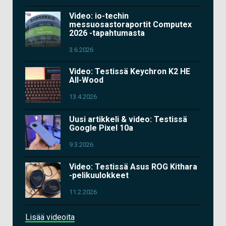
Video: io-techin
messuosastoraportit Computex
2026 -tapahtumasta
3.6.2026
Video: Testissä Keychron K2 HE
All-Wood
13.4.2026
Uusi artikkeli & video: Testissä
Google Pixel 10a
9.3.2026
Video: Testissä Asus ROG Kithara
-pelikuulokkeet
11.2.2026
Lisää videoita