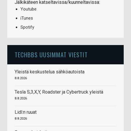
Jälkikäteen katseltavissa/kuunneltavissa:
Youtube
iTunes
Spotify
TECHBBS UUSIMMAT VIESTIT
Yleistä keskustelua sähköautoista
8.8.2026
Tesla S,3,X,Y, Roadster ja Cybertruck yleistä
8.8.2026
Lidl:n ruuat
8.8.2026