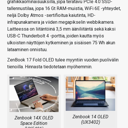
grafiikkaominaisuuksilla, jopa teratavu PCIe 4.0 SSD-
tallennustilaa, jopa 16 Gt RAM-muistia, WiFi 6E -yhteydet,
neljä Dolby Atmos -sertifioitua kaiutinta, HD-
infrapunakamera ja viiden megapikselin webbikamera.
Laitteessa on liitäntöinä 3,5 mm ääniliitäntä sekä kaksi
USB-C Thunderbolt 4 -porttia, joiden kautta myös
ulkoisten näyttöjen kytkeminen ja sisäisen 75 Wh akun
lataaminen onnistuu.
ZenBook 17 Fold OLED tulee myyntiin vuoden puolivälin
tienoilla. Hinnasta tiedotetaan myöhemmin.
Zenbook 14 OLED
Zenbook 14X OLED
(UX3402)
Space Edition