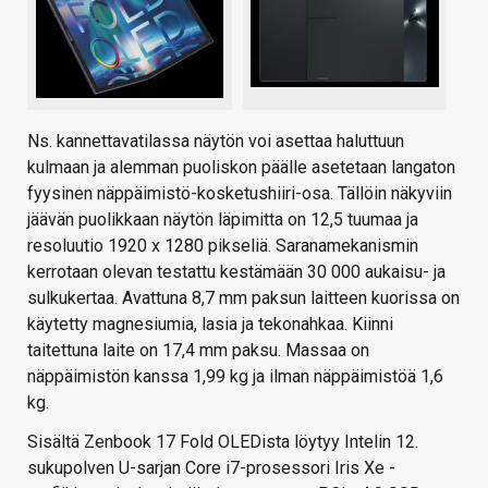
Ns. kannettavatilassa näytön voi asettaa haluttuun
kulmaan ja alemman puoliskon päälle asetetaan langaton
fyysinen näppäimistö-kosketushiiri-osa. Tällöin näkyviin
jäävän puolikkaan näytön läpimitta on 12,5 tuumaa ja
resoluutio 1920 x 1280 pikseliä. Saranamekanismin
kerrotaan olevan testattu kestämään 30 000 aukaisu- ja
sulkukertaa. Avattuna 8,7 mm paksun laitteen kuorissa on
käytetty magnesiumia, lasia ja tekonahkaa. Kiinni
taitettuna laite on 17,4 mm paksu. Massaa on
näppäimistön kanssa 1,99 kg ja ilman näppäimistöä 1,6
kg.
Sisältä Zenbook 17 Fold OLEDista löytyy Intelin 12.
sukupolven U-sarjan Core i7-prosessori Iris Xe -