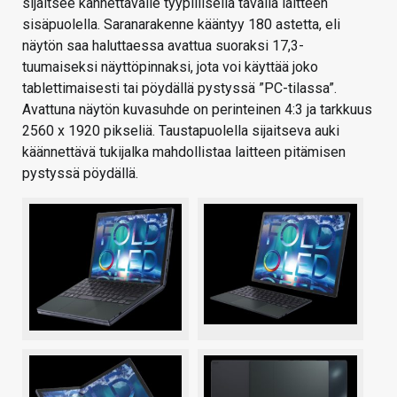
sijaitsee kannettavalle tyypillisellä tavalla laitteen
sisäpuolella. Saranarakenne kääntyy 180 astetta, eli
näytön saa haluttaessa avattua suoraksi 17,3-
tuumaiseksi näyttöpinnaksi, jota voi käyttää joko
tablettimaisesti tai pöydällä pystyssä ”PC-tilassa”.
Avattuna näytön kuvasuhde on perinteinen 4:3 ja tarkkuus
2560 x 1920 pikseliä. Taustapuolella sijaitseva auki
käännettävä tukijalka mahdollistaa laitteen pitämisen
pystyssä pöydällä.