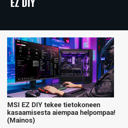
EZ DIY
ARTIKKELIT
VIDEOT
TECHBBS
TIETOA
HINTA.FI
KAUPPA
VAIHDA TEEMA
MSI EZ DIY tekee tietokoneen
HAKU
kasaamisesta aiempaa helpompaa!
(Mainos)