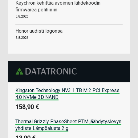
Keychron kehittää avoimen lähdekoodin
firmwarea pelihiiriin
5.8.2026
Honor uudisti logonsa
5.8.2026
Kingston Technology NV3 1 TB M.2 PCI Express
4.0 NVMe 3D NAND
158,90 €
Thermal Grizzly PhaseSheet PTM jäähdytyslevyn
yhdiste Lämpöalusta 2 g
13,90 €