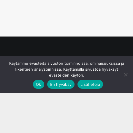
© S&J Media Oy
Käytämme evästeitä sivuston toiminnoissa, ominaisuuksissa ja
liikenteen analysoinnissa. Käyttämällä sivustoa hyväksyt
evästeiden käytön.
Ok
En hyväksy
Lisätietoja
;