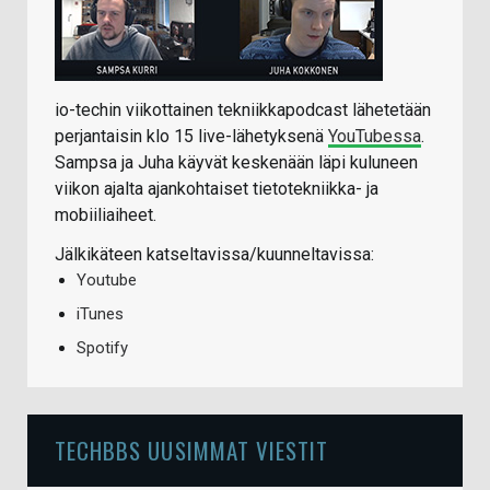
io-techin viikottainen tekniikkapodcast lähetetään
perjantaisin klo 15 live-lähetyksenä
YouTubessa
.
Sampsa ja Juha käyvät keskenään läpi kuluneen
viikon ajalta ajankohtaiset tietotekniikka- ja
mobiiliaiheet.
Jälkikäteen katseltavissa/kuunneltavissa:
Youtube
iTunes
Spotify
TECHBBS UUSIMMAT VIESTIT