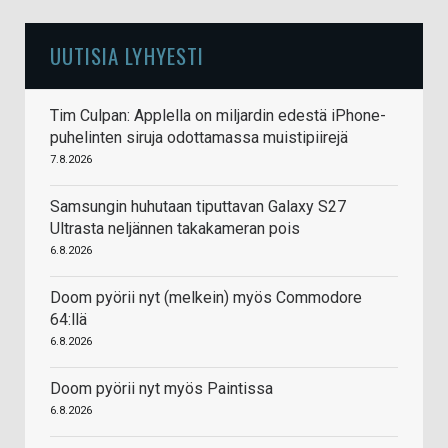
UUTISIA LYHYESTI
Tim Culpan: Applella on miljardin edestä iPhone-
puhelinten siruja odottamassa muistipiirejä
7.8.2026
Samsungin huhutaan tiputtavan Galaxy S27
Ultrasta neljännen takakameran pois
6.8.2026
Doom pyörii nyt (melkein) myös Commodore
64:llä
6.8.2026
Doom pyörii nyt myös Paintissa
6.8.2026