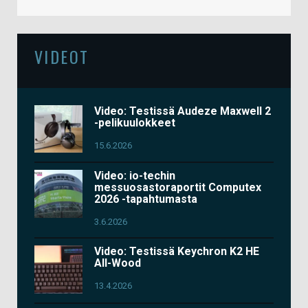
VIDEOT
Video: Testissä Audeze Maxwell 2
-pelikuulokkeet
15.6.2026
Video: io-techin
messuosastoraportit Computex
2026 -tapahtumasta
3.6.2026
Video: Testissä Keychron K2 HE
All-Wood
13.4.2026