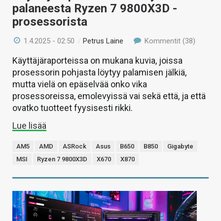
palaneesta Ryzen 7 9800X3D -
prosessorista
1.4.2025 - 02:50
/
Petrus Laine
Kommentit (38)
Käyttäjäraporteissa on mukana kuvia, joissa
prosessorin pohjasta löytyy palamisen jälkiä,
mutta vielä on epäselvää onko vika
prosessoreissa, emolevyissä vai sekä että, ja että
ovatko tuotteet fyysisesti rikki.
Lue lisää
AM5
AMD
ASRock
Asus
B650
B850
Gigabyte
MSI
Ryzen 7 9800X3D
X670
X870