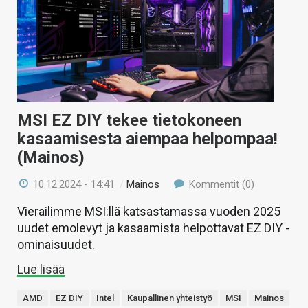
MSI EZ DIY tekee tietokoneen
kasaamisesta aiempaa helpompaa!
(Mainos)
10.12.2024 - 14:41
/
Mainos
Kommentit (0)
Vierailimme MSI:llä katsastamassa vuoden 2025
uudet emolevyt ja kasaamista helpottavat EZ DIY -
ominaisuudet.
Lue lisää
AMD
EZ DIY
Intel
Kaupallinen yhteistyö
MSI
Mainos