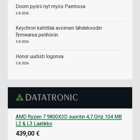
Doom pyörii nyt myös Paintissa
6.8.2026
Keychron kehittää avoimen lähdekoodin
firmwarea pelihiiriin
5.8.2026
Honor uudisti logonsa
5.8.2026
AMD Ryzen 7 9800X3D suoritin 4,7 GHz 104 MB
L2 & L3 Laatikko
439,00 €