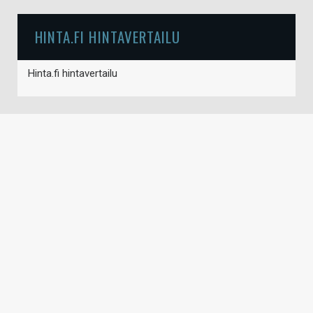
HINTA.FI HINTAVERTAILU
Hinta.fi hintavertailu