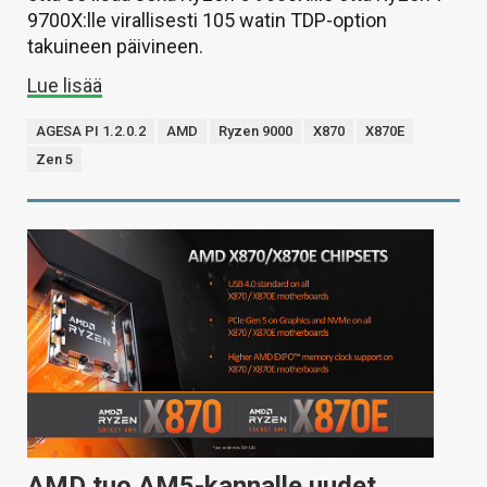
9700X:lle virallisesti 105 watin TDP-option
takuineen päivineen.
Lue lisää
AGESA PI 1.2.0.2
AMD
Ryzen 9000
X870
X870E
Zen 5
AMD tuo AM5-kannalle uudet