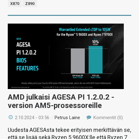
X870
Z890
AMD julkaisi AGESA PI 1.2.0.2 -
version AM5-prosessoreille
2.10.2024 - 03:56
/
Petrus Laine
Kommentit (0)
Uudesta AGESAsta tekee erityisen merkittävän se,
että se lisää sekä Ryzen 5 9600X:lle että Ryzen 7