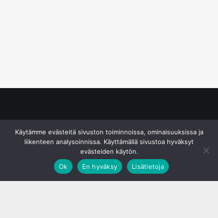
© S&J Media Oy
Käytämme evästeitä sivuston toiminnoissa, ominaisuuksissa ja
liikenteen analysoinnissa. Käyttämällä sivustoa hyväksyt
evästeiden käytön.
Ok
En hyväksy
Lisätietoja
;