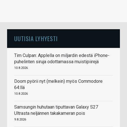
UUTISIA LYHYESTI
Tim Culpan: Applella on miljardin edestä iPhone-
puhelinten siruja odottamassa muistipiirejä
10.8.2026
Doom pyörii nyt (melkein) myös Commodore
64:llä
10.8.2026
Samsungin huhutaan tiputtavan Galaxy S27
Ultrasta neljännen takakameran pois
9.8.2026