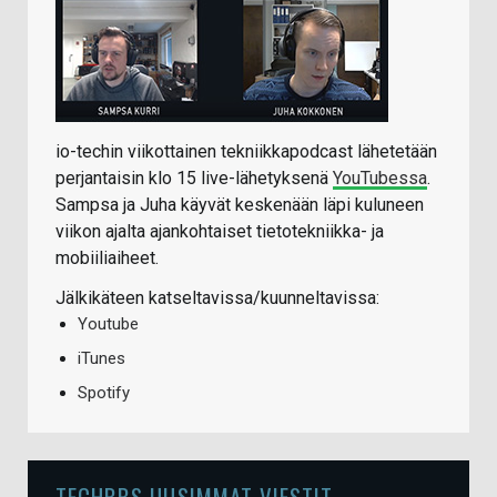
io-techin viikottainen tekniikkapodcast lähetetään
perjantaisin klo 15 live-lähetyksenä
YouTubessa
.
Sampsa ja Juha käyvät keskenään läpi kuluneen
viikon ajalta ajankohtaiset tietotekniikka- ja
mobiiliaiheet.
Jälkikäteen katseltavissa/kuunneltavissa:
Youtube
iTunes
Spotify
TECHBBS UUSIMMAT VIESTIT