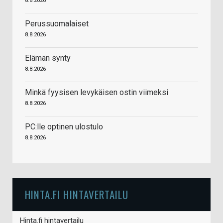
8.8.2026
Perussuomalaiset
8.8.2026
Elämän synty
8.8.2026
Minkä fyysisen levykäisen ostin viimeksi
8.8.2026
PC:lle optinen ulostulo
8.8.2026
HINTA.FI HINTAVERTAILU
Hinta.fi hintavertailu