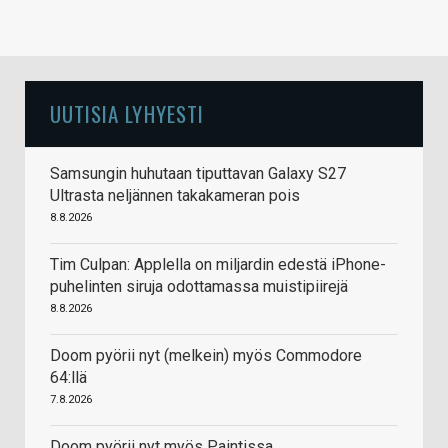
UUTISIA LYHYESTI
Samsungin huhutaan tiputtavan Galaxy S27
Ultrasta neljännen takakameran pois
8.8.2026
Tim Culpan: Applella on miljardin edestä iPhone-
puhelinten siruja odottamassa muistipiirejä
8.8.2026
Doom pyörii nyt (melkein) myös Commodore
64:llä
7.8.2026
Doom pyörii nyt myös Paintissa