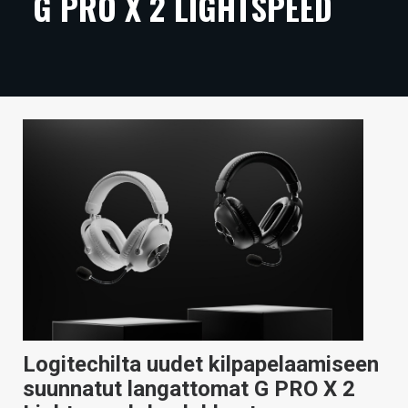
G PRO X 2 LIGHTSPEED
ARTIKKELIT
VIDEOT
TECHBBS
TIETOA
HINTA.FI
KAUPPA
VAIHDA TEEMA
HAKU
Logitechilta uudet kilpapelaamiseen
suunnatut langattomat G PRO X 2