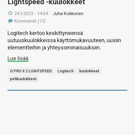
Lightspeed -kuulokkeet
24.5.2023 - 14:04
/
Juha Kokkonen
Kommentit (13)
Logitech kertoo keskittyneensä
uutuuskuulokkeissa käyttömukavuuteen, uusiin
elementteihin ja yhteysominaisuuksiin.
Lue lisää
G PRO X 2 LIGHTSPEED
Logitech
kuulokkeet
pelikuulokkeet