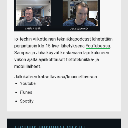
io-techin viikottainen tekniikkapodcast lähetetään
perjantaisin klo 15 live-lähetyksenä
YouTubessa
.
Sampsa ja Juha käyvät keskenään läpi kuluneen
viikon ajalta ajankohtaiset tietotekniikka- ja
mobiiliaiheet.
Jälkikäteen katseltavissa/kuunneltavissa:
Youtube
iTunes
Spotify
TECHBBS UUSIMMAT VIESTIT