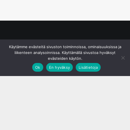
© S&J Media Oy
Käytämme evästeitä sivuston toiminnoissa, ominaisuuksissa ja
liikenteen analysoinnissa. Käyttämällä sivustoa hyväksyt
evästeiden käytön.
Ok
En hyväksy
Lisätietoja
;