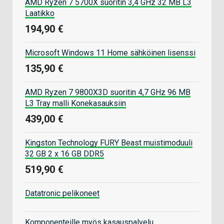
AMD Ryzen 7 5700X suoritin 3,4 GHz 32 MB L3
Laatikko
194,90 €
Microsoft Windows 11 Home sähköinen lisenssi
135,90 €
AMD Ryzen 7 9800X3D suoritin 4,7 GHz 96 MB
L3 Tray malli Konekasauksiin
439,00 €
Kingston Technology FURY Beast muistimoduuli
32 GB 2 x 16 GB DDR5
519,90 €
Datatronic pelikoneet
Komponenteille myös kasauspalvelu