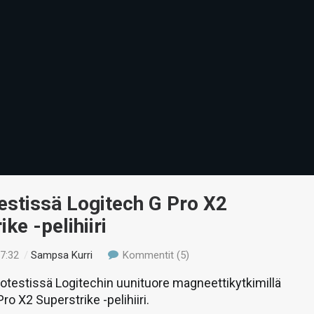
estissä Logitech G Pro X2
ke -pelihiiri
17:32
/
Sampsa Kurri
Kommentit (5)
eotestissä Logitechin uunituore magneettikytkimillä
ro X2 Superstrike -pelihiiri.