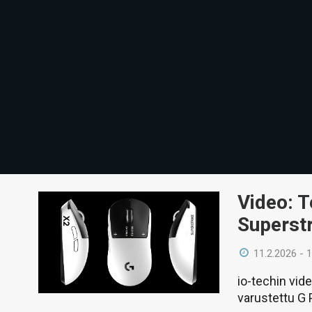
Video: T
Superstri
11.2.2026 - 
io-techin vid
varustettu G P