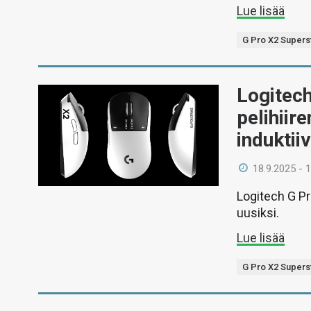
Lue lisää
G Pro X2 Supers
Logitech
pelihiir
induktii
18.9.2025 - 
Logitech G Pr
uusiksi.
Lue lisää
G Pro X2 Supers