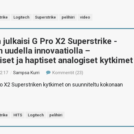
trike
Logitech
Superstrike
pelihiiri
video
 julkaisi G Pro X2 Superstrike -
en uudella innovaatiolla –
viset ja haptiset analogiset kytkimet
12:17
/
Sampsa Kurri
Kommentit (23)
o X2 Superstriken kytkimet on suunniteltu kokonaan
trike
HITS
Logitech
pelihiiri