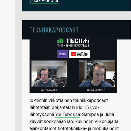
Lisää videoita
TEKNIIKKAPODCAST
io-techin viikottainen tekniikkapodcast
lähetetään perjantaisin klo 15 live-
lähetyksenä
YouTubessa
. Sampsa ja Juha
käyvät keskenään läpi kuluneen viikon ajalta
ajankohtaiset tietotekniikka- ja mobiiliaiheet.