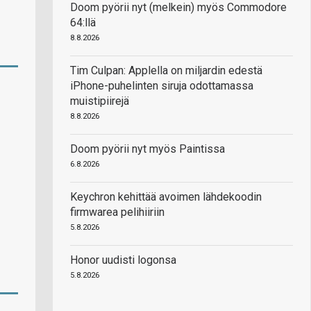
Doom pyörii nyt (melkein) myös Commodore
64:llä
8.8.2026
Tim Culpan: Applella on miljardin edestä
iPhone-puhelinten siruja odottamassa
muistipiirejä
8.8.2026
Doom pyörii nyt myös Paintissa
6.8.2026
Keychron kehittää avoimen lähdekoodin
firmwarea pelihiiriin
5.8.2026
Honor uudisti logonsa
5.8.2026