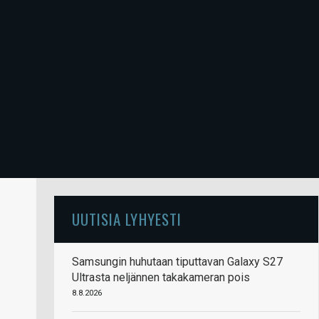
UUTISIA LYHYESTI
Samsungin huhutaan tiputtavan Galaxy S27
Ultrasta neljännen takakameran pois
8.8.2026