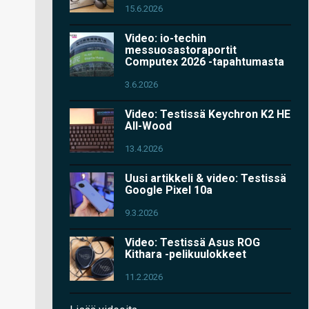
15.6.2026
Video: io-techin
messuosastoraportit
Computex 2026 -tapahtumasta
3.6.2026
Video: Testissä Keychron K2 HE
All-Wood
13.4.2026
Uusi artikkeli & video: Testissä
Google Pixel 10a
9.3.2026
Video: Testissä Asus ROG
Kithara -pelikuulokkeet
11.2.2026