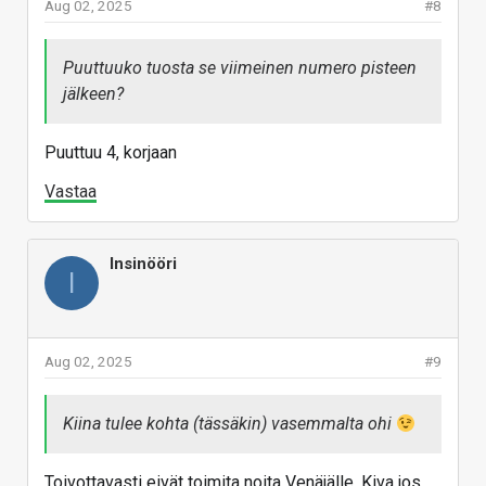
Aug 02, 2025
#8
Puuttuuko tuosta se viimeinen numero pisteen
jälkeen?
Puuttuu 4, korjaan
Vastaa
Insinööri
I
Aug 02, 2025
#9
Kiina tulee kohta (tässäkin) vasemmalta ohi
Toivottavasti eivät toimita noita Venäjälle. Kiva jos