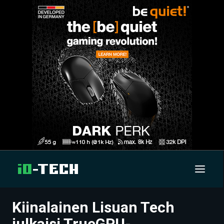
Kiinalainen Lisuan Tech
UUTISET
julkaisi TrueGPU-