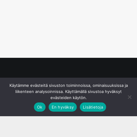
© S&J Media Oy
Käytämme evästeitä sivuston toiminnoissa, ominaisuuksissa ja
liikenteen analysoinnissa. Käyttämällä sivustoa hyväksyt
evästeiden käytön.
Ok
En hyväksy
Lisätietoja
;