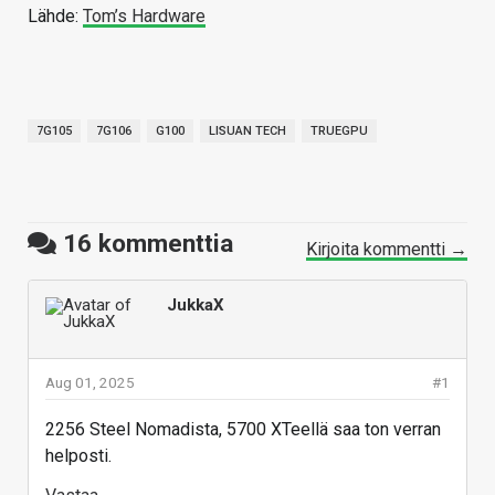
Lähde:
Tom’s Hardware
7G105
7G106
G100
LISUAN TECH
TRUEGPU
16
kommenttia
Kirjoita kommentti →
JukkaX
Aug 01, 2025
#1
2256 Steel Nomadista, 5700 XTeellä saa ton verran
helposti.