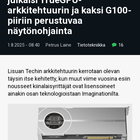
ARTIKKELIT
arkkitehtuurin ja kaksi G100-
piiriin perustuvaa
VIDEOT
näytönohjainta
TECHBBS
1.8.2025 - 08:40
Petrus Laine
Tietotekniikka
16
TIETOA
HINTA.FI
Lisuan Techin arkkitehtuurin kerrotaan olevan
KAUPPA
täysin itse kehitetty, kun muut viime vuosina esiin
nousseet kiinalaisyrittäjät ovat lisensoineet
VAIHDA TEEMA
ainakin osan teknologioistaan Imaginationilta.
HAKU