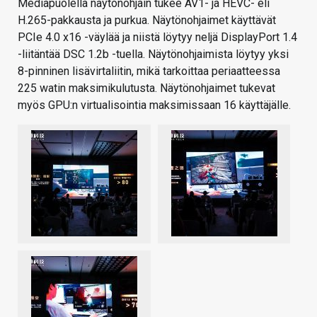
Mediapuolella näytönohjain tukee AV1- ja HEVC- eli
H.265-pakkausta ja purkua. Näytönohjaimet käyttävät
PCIe 4.0 x16 -väylää ja niistä löytyy neljä DisplayPort 1.4
-liitäntää DSC 1.2b -tuella. Näytönohjaimista löytyy yksi
8-pinninen lisävirtaliitin, mikä tarkoittaa periaatteessa
225 watin maksimikulutusta. Näytönohjaimet tukevat
myös GPU:n virtualisointia maksimissaan 16 käyttäjälle.