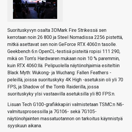
Suorituskyvyn osalta 3DMark Fire Strikessä sen
kerrotaan noin 26 800 ja Steel Nomadissa 2256 pistettä,
mitkä asettavat sen noin GeForce RTX 4060:n tasolle.
Geekbench 6:n OpenCL-testisä pisteitä ropisi 111 290,
mikä on Tom’s Hardwaren mukaan noin 10 % paremmin,
kuin RTX 4060:llä. Pelipuolella näytönohjaimia esiteltiin
Black Myth: Wukong- ja Wuchang: Fallen Feathers -
peleillä, joissa suorituskyky 4K High -asetuksin oli yli 70
FPS, ja Shadow of the Tomb Raiderilla, jossa
suorituskyky ylsi vastaavilla asetuksilla yli 80 FPS:n.
Lisuan Tech G100-grafiikkapiiri valmistetaan TSMC:n N6-
valmitusprosessilla ja 7G106- sekä 7G105-
näytönohjainten massatuotannon on tarkoitus käynnistyä
syyskuun aikana.