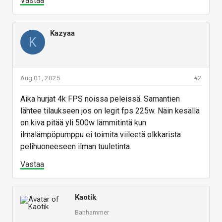
Vastaa
Kazyaa
K
Aug 01, 2025
#2
Aika hurjat 4k FPS noissa peleissä. Samantien
lähtee tilaukseen jos on legit fps 225w. Näin kesällä
on kiva pitää yli 500w lämmitintä kun
ilmalämpöpumppu ei toimita viileetä olkkarista
pelihuoneeseen ilman tuuletinta.
Vastaa
Kaotik
Banhammer