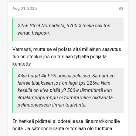
Aug 01, 2025
#3
2256 Steel Nomadista, 5700 XTeellä saa ton
verran helposti.
Varmasti, mutta se ei poista sitä millainen saavutus
tuo on etenkin jos on tosiaan tyhjältä pohjalta
kehitetty.
Aika hurjat 4k FPS noissa peleissä. Samantien
lähtee tilaukseen jos on legit fps 225w. Näin
kesällä on kiva pitää yli 500w lämmitintä kun
ilmalämpöpumppu ei toimita viilee olkkarista
pelihuoneeseen ilman tuuletinta.
En henkeä pidättelisi odotellessa länsimarkkinoille
noita. Ja säteenseuranta ei tosiaan ole tuettuna