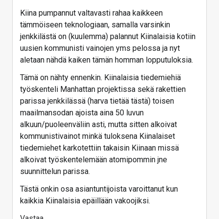
Kiina pumpannut valtavasti rahaa kaikkeen
tämmöiseen teknologiaan, samalla varsinkin
jenkkilästä on (kuulemma) palannut Kiinalaisia kotiin
uusien kommunisti vainojen yms pelossa ja nyt
aletaan nähdä kaiken tämän homman lopputuloksia.
Tämä on nähty ennenkin. Kiinalaisia tiedemiehiä
työskenteli Manhattan projektissa sekä rakettien
parissa jenkkilässä (harva tietää tästä) toisen
maailmansodan ajoista aina 50 luvun
alkuun/puoleenväliin asti, mutta sitten alkoivat
kommunistivainot minkä tuloksena Kiinalaiset
tiedemiehet karkotettiin takaisin Kiinaan missä
alkoivat työskentelemään atomipommin jne
suunnittelun parissa.
Tästä onkin osa asiantuntijoista varoittanut kun
kaikkia Kiinalaisia epäillään vakoojiksi.
Vastaa