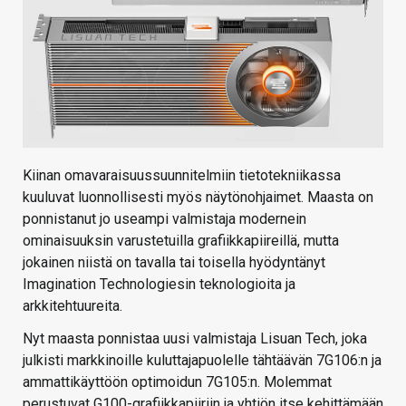
Kiinan omavaraisuussuunnitelmiin tietotekniikassa
kuuluvat luonnollisesti myös näytönohjaimet. Maasta on
ponnistanut jo useampi valmistaja modernein
ominaisuuksin varustetuilla grafiikkapiireillä, mutta
jokainen niistä on tavalla tai toisella hyödyntänyt
Imagination Technologiesin teknologioita ja
arkkitehtuureita.
Nyt maasta ponnistaa uusi valmistaja Lisuan Tech, joka
julkisti markkinoille kuluttajapuolelle tähtäävän 7G106:n ja
ammattikäyttöön optimoidun 7G105:n. Molemmat
perustuvat G100-grafiikkapiiriin ja yhtiön itse kehittämään