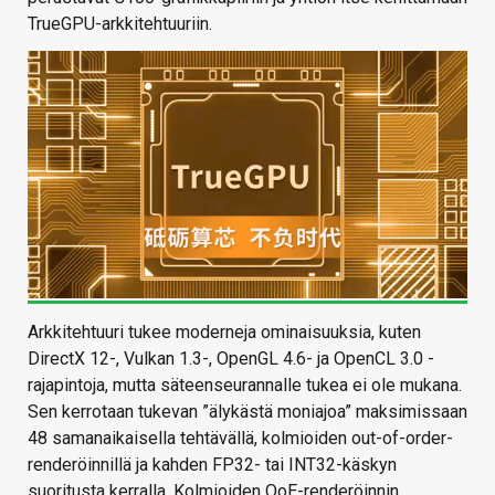
TrueGPU-arkkitehtuuriin.
Arkkitehtuuri tukee moderneja ominaisuuksia, kuten
DirectX 12-, Vulkan 1.3-, OpenGL 4.6- ja OpenCL 3.0 -
rajapintoja, mutta säteenseurannalle tukea ei ole mukana.
Sen kerrotaan tukevan ”älykästä moniajoa” maksimissaan
48 samanaikaisella tehtävällä, kolmioiden out-of-order-
renderöinnillä ja kahden FP32- tai INT32-käskyn
suoritusta kerralla. Kolmioiden OoE-renderöinnin