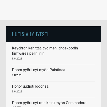
UUTISIA LYHYESTI
Keychron kehittää avoimen lähdekoodin
firmwarea pelihiiriin
5.8.2026
Doom pyörii nyt myös Paintissa
5.8.2026
Honor uudisti logonsa
5.8.2026
Doom pyörii nyt (melkein) myös Commodore