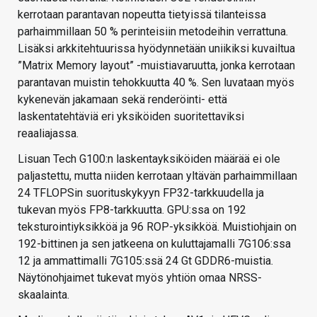
kerrotaan parantavan nopeutta tietyissä tilanteissa
parhaimmillaan 50 % perinteisiin metodeihin verrattuna.
Lisäksi arkkitehtuurissa hyödynnetään uniikiksi kuvailtua
”Matrix Memory layout” -muistiavaruutta, jonka kerrotaan
parantavan muistin tehokkuutta 40 %. Sen luvataan myös
kykenevän jakamaan sekä renderöinti- että
laskentatehtäviä eri yksiköiden suoritettaviksi
reaaliajassa.
Lisuan Tech G100:n laskentayksiköiden määrää ei ole
paljastettu, mutta niiden kerrotaan yltävän parhaimmillaan
24 TFLOPSin suorituskykyyn FP32-tarkkuudella ja
tukevan myös FP8-tarkkuutta. GPU:ssa on 192
teksturointiyksikköä ja 96 ROP-yksikköä. Muistiohjain on
192-bittinen ja sen jatkeena on kuluttajamalli 7G106:ssa
12 ja ammattimalli 7G105:ssä 24 Gt GDDR6-muistia.
Näytönohjaimet tukevat myös yhtiön omaa NRSS-
skaalainta.