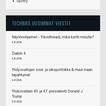
Spotify
TECHBBS UUSIMMAT VIESTIT
Näytönohjaimet - Yleisthreadi, mikä kortti minulle?
6.8.2026
Diablo 4
6.8.2026
Yhdysvaltojen sisä- ja ulkopolitiikka & muut maan
tapahtumat
6.8.2026
Yhdysvaltain 45. ja 47. presidentti Donald J.
Trump
5.8.2026