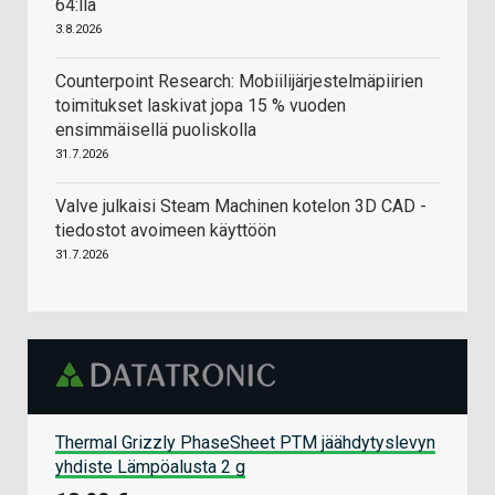
64:llä
3.8.2026
Counterpoint Research: Mobiilijärjestelmäpiirien
toimitukset laskivat jopa 15 % vuoden
ensimmäisellä puoliskolla
31.7.2026
Valve julkaisi Steam Machinen kotelon 3D CAD -
tiedostot avoimeen käyttöön
31.7.2026
Thermal Grizzly PhaseSheet PTM jäähdytyslevyn
yhdiste Lämpöalusta 2 g